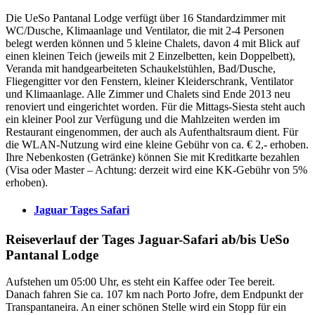
Die UeSo Pantanal Lodge verfügt über 16 Standardzimmer mit
WC/Dusche, Klimaanlage und Ventilator, die mit 2-4 Personen
belegt werden können und 5 kleine Chalets, davon 4 mit Blick auf
einen kleinen Teich (jeweils mit 2 Einzelbetten, kein Doppelbett),
Veranda mit handgearbeiteten Schaukelstühlen, Bad/Dusche,
Fliegengitter vor den Fenstern, kleiner Kleiderschrank, Ventilator
und Klimaanlage. Alle Zimmer und Chalets sind Ende 2013 neu
renoviert und eingerichtet worden. Für die Mittags-Siesta steht auch
ein kleiner Pool zur Verfügung und die Mahlzeiten werden im
Restaurant eingenommen, der auch als Aufenthaltsraum dient. Für
die WLAN-Nutzung wird eine kleine Gebühr von ca. € 2,- erhoben.
Ihre Nebenkosten (Getränke) können Sie mit Kreditkarte bezahlen
(Visa oder Master – Achtung: derzeit wird eine KK-Gebühr von 5%
erhoben).
Jaguar Tages Safari
Reiseverlauf der Tages Jaguar-Safari ab/bis UeSo
Pantanal Lodge
Aufstehen um 05:00 Uhr, es steht ein Kaffee oder Tee bereit.
Danach fahren Sie ca. 107 km nach Porto Jofre, dem Endpunkt der
Transpantaneira. An einer schönen Stelle wird ein Stopp für ein