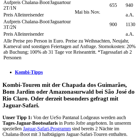
Aufpreis Chalana-Boot/Jaguartour
655
940
2T/1N
Mai bis Nov.
Preis Alleinreisender
a.A.
Aufpreis Chalana-Boot/Jaguartour
900
1130
3T/2N
Preis Alleinreisender
a.A.
Alle Preise pro Person in Euro. Preise zu Weihnachten, Neujahr,
Karneval und sonstigen Feiertagen auf Anfrage. Stornokosten: 20%
ab Buchung; 100% ab 31 Tage vor Reiseantritt. *Tagessafari ab 2
Personen
Kombi-Tipps
Kombi-Touren mit der Chapada dos Guimarães,
Bom Jardim oder Amazonasurwald bei São José do
Rio Claro. Oder derzeit besonders gefragt mit
Jaguar-Safari.
Unser Tipp 1:
Von der UeSo Pantanal Lodgeaus werden auch
Tages-Jaguar-Bootssafaris
in Porto Jofre angeboten. In unserem
speziellen
Jaguar-Safari-Programm
sind bereits 2 Nächte im
Chalana-Boot mit 3 halbtägigen Jaguar-Safari-Touren enthalten.