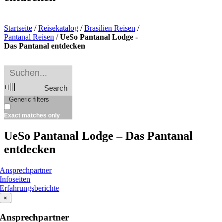
Startseite
/
Reisekatalog
/
Brasilien Reisen
/
Pantanal Reisen
/
UeSo Pantanal Lodge -
Das Pantanal entdecken
Search
Generic filters
Exact matches only
UeSo Pantanal Lodge – Das Pantanal
entdecken
Ansprechpartner
Infoseiten
Erfahrungsberichte
×
Ansprechpartner