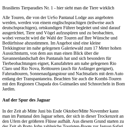
Brasiliens Tierparadies Nr. 1 - hier sieht man die Tiere wirklich
Alle Touren, die von der UeSo Pantanal Lodge aus angeboten
werden, werden von einem englischsprachigen (teilweise auch
deutschsprachigen), ortskundigen Führer begleitet und sind darauf
ausgerichtet, Tiere und Vögel aufzuspüren und zu beobachten,
wobei versucht wird die Wahl der Touren auf Ihre Wünsche und
Bedürfnisse abzustimmen. Im Angebot sind eine kleine
Trekkingtour im nahe gelegenen Galeriewald zum 17 Meter hohen
Aussichtsturm, von dem aus man einen Blick über die
Savannenlandschaft des Pantanals hat und sich besonders für
Tierbeobachtungen eignet, Kanufahrten am nahe gelegenen Rio
Claro und Rio Nova, Reittouren (auch für Anfänger geeignet),
Fahrradtouren, Sonnenaufgangstour und Nachtsafaris mit dem Auto
entlang der Transpantaneira. Beachten Sie auch die Kombi-Touren
mit den Regionen Chapada dos Guimarães und Schnorcheln in Bom
Jardim.
Auf der Spur des Jaguar
In der Zeit ab Mitte Juni bis Ende Oktober/Mitte November kann
man im Pantanal den Jaguar sehen, der sich in dieser Trockenzeit an
den Ufern der größeren Flüsse aufhält. Aus diesem Grund starten zu
der Zeit ab Porto Jofre zahlreiche Touristen-Boote zur Jaguar-Safari