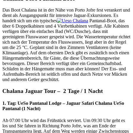
Das Boot Chalana ist in der Nähe von Porto Jofre fest verankert und
dient als Ausgangspunkt für intensive Jaguar-Exkursionen. Es
handelt sich um ein typisches
Pantanal-Boot, das
über 6 Doppelkabinen und 4 Vierbettkabinen verfügt. Alle Kabinen
verfügen über ein einfaches Bad (WC/Dusche), dass mit
gereinigtem Flusswasser gespeist wird. Die Wassertemperatur richtet
sich nach der Temperatur des Flusswassers, liegt aber in der Regel
um die 25 °C. Geplant sind in den Zimmern Ventilatoren (keine
Klimaanlage). Auf dem obersten Deck gibt es zusätzlich noch einen
Hängemattenbereich, für Gäste, die diese Übernachtungsweise
bevorzugen. Dieser Bereich verfügt über ein Gemeinschaftsbad.
Schlafen in der Hängematte muss man aber können! Der Ess- und
Aufenthalts-Bereich ist seitlich offen und durch Netze vor Mücken
und anderem Getier geschützt.
Chalana Jaguar Tour – 2 Tage / 1 Nacht
1. Tag: UeSo Pantanal Lodge – Jaguar Safari Chalana UeSo
Pantanal (1 Nacht)
Ab 07:00 Uhr wird das Frühstück serviert. Um 09:30 Uhr geht es
los und Sie fahren in Richtung Porto Jofre, was am Ende der
Transpantaneira liegt. Auf dem Weg werden einige Zwischenstopps