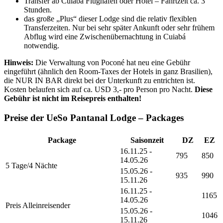
Transfer ab Cuiabá Flughafen oder Hotel – Fahrtzeit ca. 3
Stunden.
das große „Plus“ dieser Lodge sind die relativ flexiblen
Transferzeiten. Nur bei sehr später Ankunft oder sehr frühem
Abflug wird eine Zwischenübernachtung in Cuiabá
notwendig.
Hinweis:
Die Verwaltung von Poconé hat neu eine Gebühr
eingeführt (ähnlich den Room-Taxes der Hotels in ganz Brasilien),
die NUR IN BAR direkt bei der Unterkunft zu entrichten ist.
Kosten belaufen sich auf ca. USD 3,- pro Person pro Nacht.
Diese
Gebühr ist nicht im Reisepreis enthalten!
Preise der UeSo Pantanal Lodge – Packages
Package
Saisonzeit
DZ
EZ
16.11.25 -
795
850
14.05.26
5 Tage/4 Nächte
15.05.26 -
935
990
15.11.26
16.11.25 -
1165
14.05.26
Preis Alleinreisender
15.05.26 -
1046
15.11.26