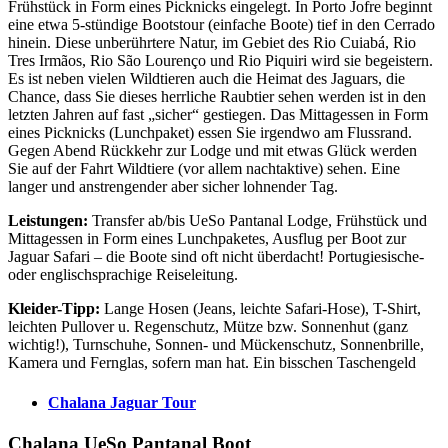
Frühstück in Form eines Picknicks eingelegt. In Porto Jofre beginnt
eine etwa 5-stündige Bootstour (einfache Boote) tief in den Cerrado
hinein. Diese unberührtere Natur, im Gebiet des Rio Cuiabá, Rio
Tres Irmãos, Rio São Lourenço und Rio Piquiri wird sie begeistern.
Es ist neben vielen Wildtieren auch die Heimat des Jaguars, die
Chance, dass Sie dieses herrliche Raubtier sehen werden ist in den
letzten Jahren auf fast „sicher“ gestiegen. Das Mittagessen in Form
eines Picknicks (Lunchpaket) essen Sie irgendwo am Flussrand.
Gegen Abend Rückkehr zur Lodge und mit etwas Glück werden
Sie auf der Fahrt Wildtiere (vor allem nachtaktive) sehen. Eine
langer und anstrengender aber sicher lohnender Tag.
Leistungen:
Transfer ab/bis UeSo Pantanal Lodge, Frühstück und
Mittagessen in Form eines Lunchpaketes, Ausflug per Boot zur
Jaguar Safari – die Boote sind oft nicht überdacht! Portugiesische-
oder englischsprachige Reiseleitung.
Kleider-Tipp:
Lange Hosen (Jeans, leichte Safari-Hose), T-Shirt,
leichten Pullover u. Regenschutz, Mütze bzw. Sonnenhut (ganz
wichtig!), Turnschuhe, Sonnen- und Mückenschutz, Sonnenbrille,
Kamera und Fernglas, sofern man hat. Ein bisschen Taschengeld
Chalana Jaguar Tour
Chalana UeSo Pantanal Boot