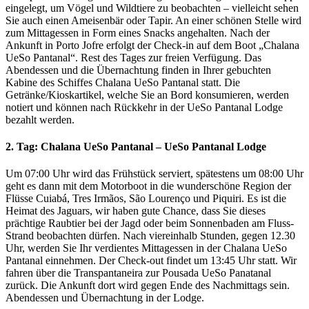
eingelegt, um Vögel und Wildtiere zu beobachten – vielleicht sehen
Sie auch einen Ameisenbär oder Tapir. An einer schönen Stelle wird
zum Mittagessen in Form eines Snacks angehalten. Nach der
Ankunft in Porto Jofre erfolgt der Check-in auf dem Boot „Chalana
UeSo Pantanal“. Rest des Tages zur freien Verfügung. Das
Abendessen und die Übernachtung finden in Ihrer gebuchten
Kabine des Schiffes Chalana UeSo Pantanal statt. Die
Getränke/Kioskartikel, welche Sie an Bord konsumieren, werden
notiert und können nach Rückkehr in der UeSo Pantanal Lodge
bezahlt werden.
2. Tag: Chalana UeSo Pantanal – UeSo Pantanal Lodge
Um 07:00 Uhr wird das Frühstück serviert, spätestens um 08:00 Uhr
geht es dann mit dem Motorboot in die wunderschöne Region der
Flüsse Cuiabá, Tres Irmãos, São Lourenço und Piquiri. Es ist die
Heimat des Jaguars, wir haben gute Chance, dass Sie dieses
prächtige Raubtier bei der Jagd oder beim Sonnenbaden am Fluss-
Strand beobachten dürfen. Nach viereinhalb Stunden, gegen 12.30
Uhr, werden Sie Ihr verdientes Mittagessen in der Chalana UeSo
Pantanal einnehmen. Der Check-out findet um 13:45 Uhr statt. Wir
fahren über die Transpantaneira zur Pousada UeSo Panatanal
zurück. Die Ankunft dort wird gegen Ende des Nachmittags sein.
Abendessen und Übernachtung in der Lodge.