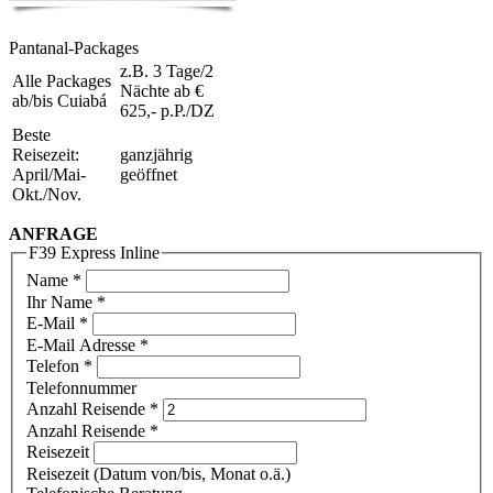
Pantanal-Packages
z.B. 3 Tage/2
Alle Packages
Nächte ab €
ab/bis Cuiabá
625,- p.P./DZ
Beste
Reisezeit:
ganzjährig
April/Mai-
geöffnet
Okt./Nov.
ANFRAGE
F39 Express Inline
Name
*
Ihr Name *
E-Mail
*
E-Mail Adresse *
Telefon
*
Telefonnummer
Anzahl Reisende
*
Anzahl Reisende *
Reisezeit
Reisezeit (Datum von/bis, Monat o.ä.)