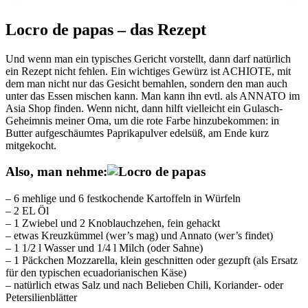
Locro de papas – das Rezept
Und wenn man ein typisches Gericht vorstellt, dann darf natürlich
ein Rezept nicht fehlen. Ein wichtiges Gewürz ist ACHIOTE, mit
dem man nicht nur das Gesicht bemahlen, sondern den man auch
unter das Essen mischen kann. Man kann ihn evtl. als ANNATO im
Asia Shop finden. Wenn nicht, dann hilft vielleicht ein Gulasch-
Geheimnis meiner Oma, um die rote Farbe hinzubekommen: in
Butter aufgeschäumtes Paprikapulver edelsüß, am Ende kurz
mitgekocht.
Also, man nehme:
– 6 mehlige und 6 festkochende Kartoffeln in Würfeln
– 2 EL Öl
– 1 Zwiebel und 2 Knoblauchzehen, fein gehackt
– etwas Kreuzkümmel (wer’s mag) und Annato (wer’s findet)
– 1 1/2 l Wasser und 1/4 l Milch (oder Sahne)
– 1 Päckchen Mozzarella, klein geschnitten oder gezupft (als Ersatz
für den typischen ecuadorianischen Käse)
– natürlich etwas Salz und nach Belieben Chili, Koriander- oder
Petersilienblätter