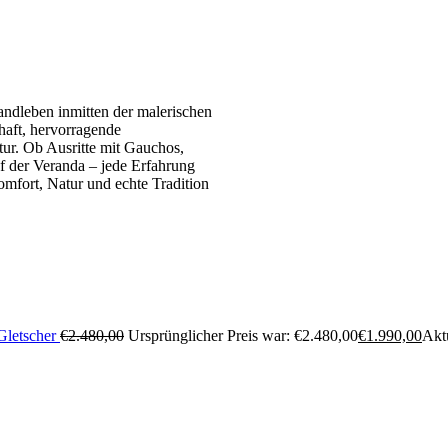
Landleben inmitten der malerischen
haft, hervorragende
tur. Ob Ausritte mit Gauchos,
 der Veranda – jede Erfahrung
Komfort, Natur und echte Tradition
Gletscher
€
2.480,00
Ursprünglicher Preis war: €2.480,00
€
1.990,00
Aktu