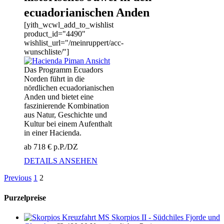
ecuadorianischen Anden
[yith_wcwl_add_to_wishlist
product_id="4490"
wishlist_url="/meinruppert/acc-
wunschliste/"]
Das Programm Ecuadors
Norden führt in die
nördlichen ecuadorianischen
Anden und bietet eine
faszinierende Kombination
aus Natur, Geschichte und
Kultur bei einem Aufenthalt
in einer Hacienda.
ab 718 € p.P./DZ
DETAILS ANSEHEN
Previous
1
2
Purzelpreise
Kreuzfahrt MS Skorpios II - Südchiles Fjorde und