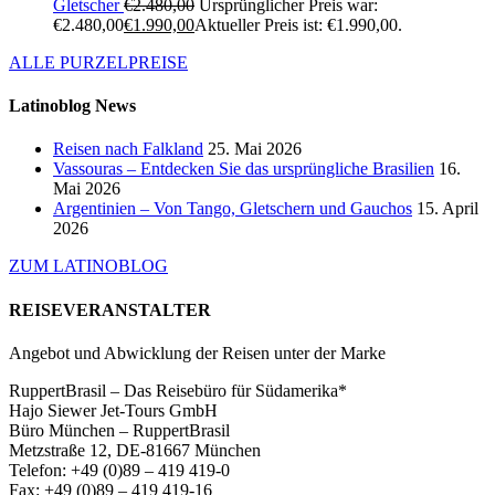
Gletscher
€
2.480,00
Ursprünglicher Preis war:
€2.480,00
€
1.990,00
Aktueller Preis ist: €1.990,00.
ALLE PURZELPREISE
Latinoblog News
Reisen nach Falkland
25. Mai 2026
Vassouras – Entdecken Sie das ursprüngliche Brasilien
16.
Mai 2026
Argentinien – Von Tango, Gletschern und Gauchos
15. April
2026
ZUM LATINOBLOG
REISEVERANSTALTER
Angebot und Abwicklung der Reisen unter der Marke
RuppertBrasil – Das Reisebüro für Südamerika*
Hajo Siewer Jet-Tours GmbH
Büro München – RuppertBrasil
Metzstraße 12, DE-81667 München
Telefon: +49 (0)89 – 419 419-0
Fax: +49 (0)89 – 419 419-16