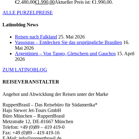
€2.480,00
€
1.990,00
Aktueller Preis ist: €1.990,00.
ALLE PURZELPREISE
Latinoblog News
Reisen nach Falkland
25. Mai 2026
Vassouras – Entdecken Sie das ursprüngliche Brasilien
16.
Mai 2026
Argentinien – Von Tango, Gletschern und Gauchos
15. April
2026
ZUM LATINOBLOG
REISEVERANSTALTER
Angebot und Abwicklung der Reisen unter der Marke
RuppertBrasil – Das Reisebüro für Südamerika*
Hajo Siewer Jet-Tours GmbH
Büro München – RuppertBrasil
Metzstraße 12, DE-81667 München
Telefon: +49 (0)89 – 419 419-0
Fax: +49 (0)89 – 419 419-16
E-Mail: info@ruppertbrasil.de