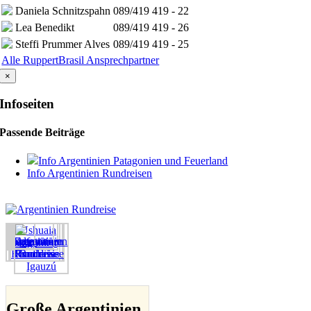
Daniela Schnitzspahn
089/419 419 - 22
Lea Benedikt
089/419 419 - 26
Steffi Prummer Alves
089/419 419 - 25
Alle RuppertBrasil Ansprechpartner
×
Infoseiten
Passende Beiträge
Info Argentinien Patagonien und Feuerland
Info Argentinien Rundreisen
Große Argentinien