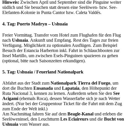
Hinweis:
Zwischen April und September sind die Pinguine weiter
südlich und Sie besuchen statt dessen eine Seelöwen- bzw. See-
Elefanten-Kolonie in Punta Cantor bzw. Caleta Valdés.
4. Tag: Puerto Madryn – Ushuaia
Freier Vormittag. Transfer vom Hotel zum Flughafen für den Flug
nach
Ushuaia
. Ankunft und Empfang. Rest des Tages zur freien
Verfügung. Möglichkeit zu optionalen Ausflügen. Zum Beispiel
Besuch der Estancia Harberton inkl. Fahrt in Schlauchbooten zur
Insel Martillo, um zwischen Esels-Pinguinen spazieren zu gehen
(optional, bitte nach Saisonzeiten erkundigen).
5. Tag: Ushuaia / Feuerland Nationalpark
Abfahrt aus der Stadt zum
Nationalpark Tierra del Fuego
, um
dort die Buchten
Ensanada
und
Lapataia
, den Höhepunkt der
Ruta Nacional 3, kennen zu lernen. Außerdem sehen Sie den
See
Acigami
(ehemals Roca), dessen Wasserfarbe sich je nach Wetter
ändert. (Nur bei der Gruppentour Ticket für die Fahrt mit dem Zug
zum Ende der Welt inkl.)
Am Nachmittag fahren Sie auf dem
Beagle-Kanal
und erleben die
Seelöweninsel, den Leuchtturm
Les Eclaireurs
und die
Bucht von
Ushuaia
vom Wasser aus.