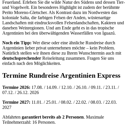
Feuerland. Erleben Sie die wilde Natur des Südens und dessen Tier-
und Vogelwelt. Ein besonderes Highlight ist zudem der berühmte
Perito Moreno-Gletscher. Als Kontrast dazu im Nordwesten das
koloniale Salta, die farbigen Felsen der Anden, wüstenartige
Landschaften mit eindrucksvollen Felsenlandschaften, Kakteen und
daneben Weinregionen. Und am Ende geht es in das tropische
Argentinien bei den überwältigenden Wasserfällen von Iguazú.
Noch ein Tipp:
Wer diese oder eine ähnliche Rundreise durch
Argentinien lieber privat unternehmen möchte – kein Problem.
Natürlich stellen wir ihnen diese zu Ihrem Wunschtermin auch mit
deutschsprechender
Reiseleitung zusammen. Fragen Sie uns
einfach nach den Möglichkeiten.
Termine Rundreise Argentinien Express
Termine 2026:
17.08. / 14.09. / 12.10. / 26.10. / 09.11. / 23.11. /
07.12. / 26.12. 2026
Termine 2027:
11.01. / 25.01. / 08.02. / 22.02. / 08.03. / 22.03.
2027
Abfahrten
garantiert bereits ab 2 Personen
. Maximale
Teilnehmerzahl: 16 Personen.