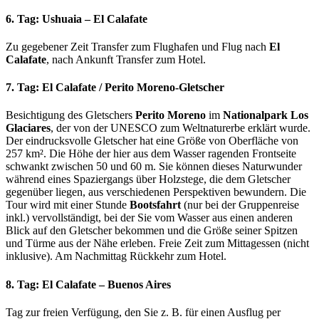
6. Tag: Ushuaia – El Calafate
Zu gegebener Zeit Transfer zum Flughafen und Flug nach
El
Calafate
, nach Ankunft Transfer zum Hotel.
7. Tag: El Calafate / Perito Moreno-Gletscher
Besichtigung des Gletschers
Perito Moreno
im
Nationalpark Los
Glaciares
, der von der UNESCO zum Weltnaturerbe erklärt wurde.
Der eindrucksvolle Gletscher hat eine Größe von Oberfläche von
257 km². Die Höhe der hier aus dem Wasser ragenden Frontseite
schwankt zwischen 50 und 60 m. Sie können dieses Naturwunder
während eines Spaziergangs über Holzstege, die dem Gletscher
gegenüber liegen, aus verschiedenen Perspektiven bewundern. Die
Tour wird mit einer Stunde
Bootsfahrt
(nur bei der Gruppenreise
inkl.) vervollständigt, bei der Sie vom Wasser aus einen anderen
Blick auf den Gletscher bekommen und die Größe seiner Spitzen
und Türme aus der Nähe erleben. Freie Zeit zum Mittagessen (nicht
inklusive). Am Nachmittag Rückkehr zum Hotel.
8. Tag: El Calafate – Buenos Aires
Tag zur freien Verfügung, den Sie z. B. für einen Ausflug per