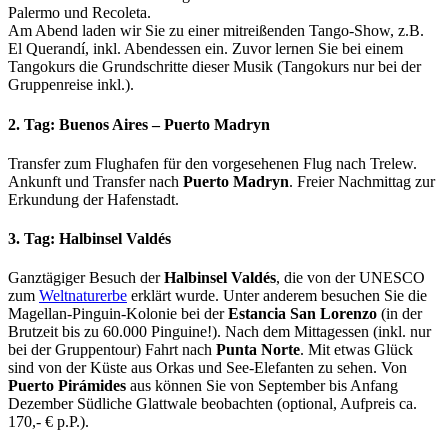
Palermo und Recoleta.
Am Abend laden wir Sie zu einer mitreißenden Tango-Show, z.B.
El Querandí, inkl. Abendessen ein. Zuvor lernen Sie bei einem
Tangokurs die Grundschritte dieser Musik (Tangokurs nur bei der
Gruppenreise inkl.).
2. Tag: Buenos Aires – Puerto Madryn
Transfer zum Flughafen für den vorgesehenen Flug nach Trelew.
Ankunft und Transfer nach
Puerto Madryn
. Freier Nachmittag zur
Erkundung der Hafenstadt.
3. Tag: Halbinsel Valdés
Ganztägiger Besuch der
Halbinsel Valdés
, die von der UNESCO
zum
Weltnaturerbe
erklärt wurde. Unter anderem besuchen Sie die
Magellan-Pinguin-Kolonie bei der
Estancia San Lorenzo
(in der
Brutzeit bis zu 60.000 Pinguine!). Nach dem Mittagessen (inkl. nur
bei der Gruppentour) Fahrt nach
Punta Norte
. Mit etwas Glück
sind von der Küste aus Orkas und See-Elefanten zu sehen. Von
Puerto Pirámides
aus können Sie von September bis Anfang
Dezember Südliche Glattwale beobachten (optional, Aufpreis ca.
170,- € p.P.).