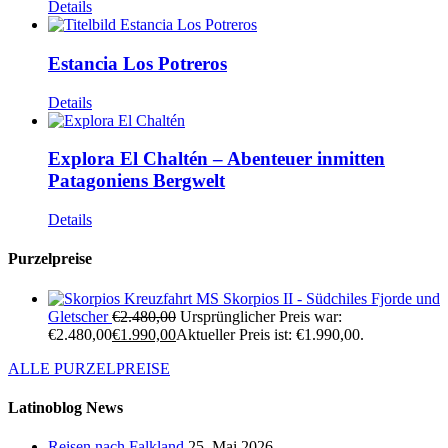
Details
Estancia Los Potreros
Details
Explora El Chaltén – Abenteuer inmitten
Patagoniens Bergwelt
Details
Purzelpreise
Kreuzfahrt MS Skorpios II - Südchiles Fjorde und
Gletscher
€
2.480,00
Ursprünglicher Preis war:
€2.480,00
€
1.990,00
Aktueller Preis ist: €1.990,00.
ALLE PURZELPREISE
Latinoblog News
Reisen nach Falkland
25. Mai 2026