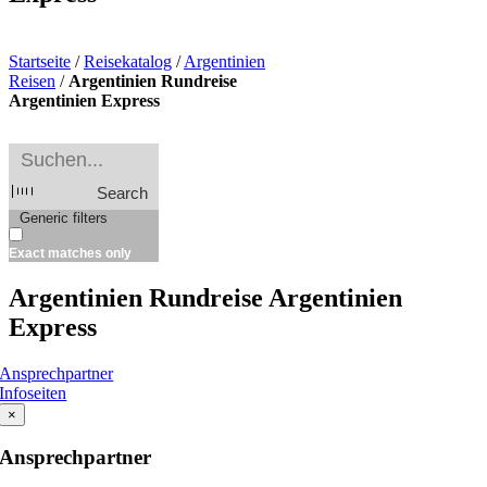
Startseite
/
Reisekatalog
/
Argentinien
Reisen
/
Argentinien Rundreise
Argentinien Express
Search
Generic filters
Exact matches only
Argentinien Rundreise Argentinien
Express
Ansprechpartner
Infoseiten
×
Ansprechpartner