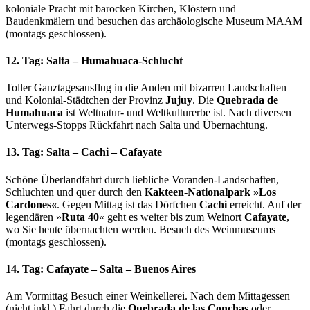
koloniale Pracht mit barocken Kirchen, Klöstern und
Baudenkmälern und besuchen das archäologische Museum MAAM
(montags geschlossen).
12. Tag: Salta – Humahuaca-Schlucht
Toller Ganztagesausflug in die Anden mit bizarren Landschaften
und Kolonial-Städtchen der Provinz
Jujuy
. Die
Quebrada de
Humahuaca
ist Weltnatur- und Weltkulturerbe ist. Nach diversen
Unterwegs-Stopps Rückfahrt nach Salta und Übernachtung.
13. Tag: Salta – Cachi – Cafayate
Schöne Überlandfahrt durch liebliche Voranden-Landschaften,
Schluchten und quer durch den
Kakteen-Nationalpark »Los
Cardones«
. Gegen Mittag ist das Dörfchen
Cachi
erreicht. Auf der
legendären »
Ruta 40
« geht es weiter bis zum Weinort
Cafayate
,
wo Sie heute übernachten werden. Besuch des Weinmuseums
(montags geschlossen).
14. Tag: Cafayate – Salta – Buenos Aires
Am Vormittag Besuch einer Weinkellerei. Nach dem Mittagessen
(nicht inkl.) Fahrt durch die
Quebrada de las Conchas
oder