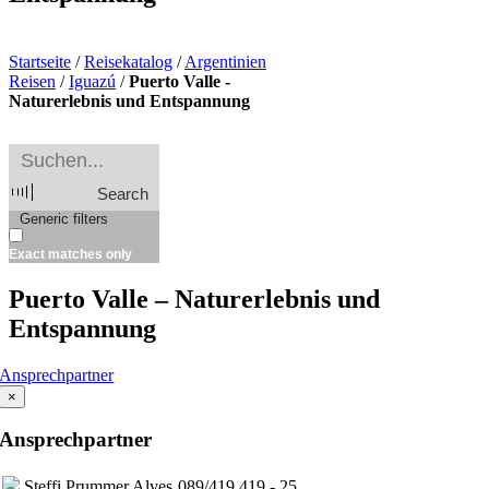
Startseite
/
Reisekatalog
/
Argentinien
Reisen
/
Iguazú
/
Puerto Valle -
Naturerlebnis und Entspannung
Search
Generic filters
Exact matches only
Puerto Valle – Naturerlebnis und
Entspannung
Ansprechpartner
×
Ansprechpartner
Steffi Prummer Alves
089/419 419 - 25