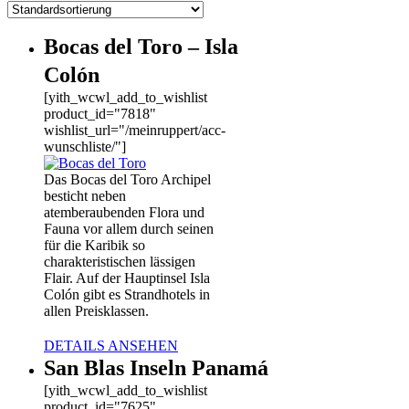
Bocas del Toro – Isla
Colón
[yith_wcwl_add_to_wishlist
product_id="7818"
wishlist_url="/meinruppert/acc-
wunschliste/"]
Das Bocas del Toro Archipel
besticht neben
atemberaubenden Flora und
Fauna vor allem durch seinen
für die Karibik so
charakteristischen lässigen
Flair. Auf der Hauptinsel Isla
Colón gibt es Strandhotels in
allen Preisklassen.
DETAILS ANSEHEN
San Blas Inseln Panamá
[yith_wcwl_add_to_wishlist
product_id="7625"