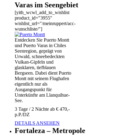
Varas im Seengebiet
[yith_wcwl_add_to_wishlist
product_id="3955"
wishlist_url="/meinruppert/acc-
wunschliste/"]
Entdecken Sie Puerto Montt
und Puerto Varas in Chiles
Seenregion, geprägt von
Urwald, schneebedeckten
Vulkan-Gipfeln und
glasklaren, tiefblauen
Bergseen. Dabei dient Puerto
Montt mit seinem Flughafen
eigentlich nur als
Ausgangspunkt für
Unterkünfte am Llanquihue-
See.
3 Tage / 2 Nächte ab € 470,-
p.P./DZ
DETAILS ANSEHEN
Fortaleza – Metropole