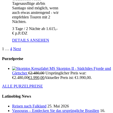
Tagesausflüge ab/bis
Santiago sind möglich, wenn
auch etwas anstrengend - wir
empfehlen Touren mit 2
Nächten.
3 Tage / 2 Nächte ab 1.615,-
€ p.P./DZ
DETAILS ANSEHEN
1
…
4
Next
Purzelpreise
Kreuzfahrt MS Skorpios II - Südchiles Fjorde und
Gletscher
€
2.480,00
Ursprünglicher Preis war:
€2.480,00
€
1.990,00
Aktueller Preis ist: €1.990,00.
ALLE PURZELPREISE
Latinoblog News
Reisen nach Falkland
25. Mai 2026
Vassouras – Entdecken Sie das ursprüngliche Brasilien
16.