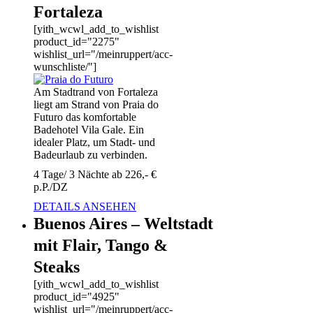
Fortaleza
[yith_wcwl_add_to_wishlist
product_id="2275"
wishlist_url="/meinruppert/acc-
wunschliste/"]
Am Stadtrand von Fortaleza
liegt am Strand von Praia do
Futuro das komfortable
Badehotel Vila Gale. Ein
idealer Platz, um Stadt- und
Badeurlaub zu verbinden.
4 Tage/ 3 Nächte ab 226,- €
p.P./DZ
DETAILS ANSEHEN
Buenos Aires – Weltstadt
mit Flair, Tango &
Steaks
[yith_wcwl_add_to_wishlist
product_id="4925"
wishlist_url="/meinruppert/acc-