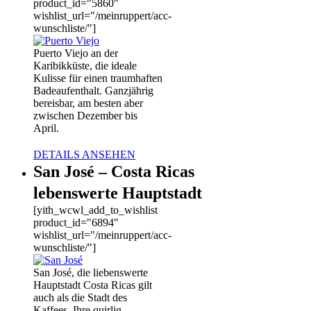
product_id="5860"
wishlist_url="/meinruppert/acc-
wunschliste/"]
Puerto Viejo an der
Karibikküste, die ideale
Kulisse für einen traumhaften
Badeaufenthalt. Ganzjährig
bereisbar, am besten aber
zwischen Dezember bis
April.
DETAILS ANSEHEN
San José – Costa Ricas
lebenswerte Hauptstadt
[yith_wcwl_add_to_wishlist
product_id="6894"
wishlist_url="/meinruppert/acc-
wunschliste/"]
San José, die liebenswerte
Hauptstadt Costa Ricas gilt
auch als die Stadt des
Kaffees. Ihre quirlig-