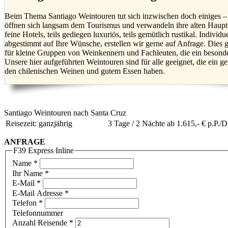
Beim Thema Santiago Weintouren tut sich inzwischen doch einiges –
öffnen sich langsam dem Tourismus und verwandeln ihre alten Haupth
feine Hotels, teils gediegen luxuriös, teils gemütlich rustikal. Individu
abgestimmt auf Ihre Wünsche, erstellen wir gerne auf Anfrage. Dies g
für kleine Gruppen von Weinkennern und Fachleuten, die ein besonde
Unsere hier aufgeführten Weintouren sind für alle geeignet, die ein ge
den chilenischen Weinen und gutem Essen haben.
Santiago Weintouren nach Santa Cruz
Reisezeit: ganzjährig
3 Tage / 2 Nächte ab 1.615,- € p.P./
ANFRAGE
F39 Express Inline
Name
*
Ihr Name *
E-Mail
*
E-Mail Adresse *
Telefon
*
Telefonnummer
Anzahl Reisende
*