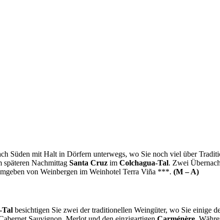
h Süden mit Halt in Dörfern unterwegs, wo Sie noch viel über Traditi
m späteren Nachmittag
Santa Cruz
im
Colchagua-Tal
. Zwei Übernach
 umgeben von Weinbergen im Weinhotel Terra Viña ***.
(M – A)
-Tal
besichtigen Sie zwei der traditionellen Weingüter, wo Sie einige 
 Cabernet Sauvignon, Merlot und den einzigartigen
Carménère
. Währe