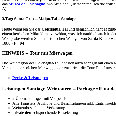
das
Museo de Colchagua
, wo Sie einen Querschnitt durch die chil
A)
3.Tag: Santa Cruz – Maipo-Tal – Santiago
Heute verlassen Sie das
Colchagua-Tal
und gemächlich geht es zurü
einem herrlichen Mikroklima verwöhnt, was sich natürlich auch in de
Weinprobe werden Sie im historischen Weingut von
Santa Rita
erwar
1880.
(F – M)
HINWEIS – Tour mit Mietwagen
Die Weinregion des Colchagua-Tal läßt sich auch sehr gut mit einen
Version einer solchen Mietwagentour entspricht die Tour D auf unsere
Preise & Leistungen
Leistungen Santiago Weintouren – Package »Ruta de
2 Übernachtungen mit Vollpension
Alle Transfers, Ausflüge und Besichtigungen inkl. Eintrittsgel
Weingutbesuche mit Verkostung
Private
deutsch
sprechende Reiseleitung