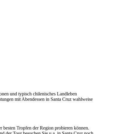
onen und typisch chilenisches Landleben
tungen mit Abendessen in Santa Cruz wahlweise
der besten Tropfen der Region probieren können.
nd der Tour besuchen Sie u.a. in Santa Cruz noch