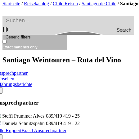
Startseite
/
Reisekatalog
/
Chile Reisen
/
Santiago de Chile
/
Santiago
Search
Generic filters
Exact matches only
Santiago Weintouren – Ruta del Vino
sprechpartner
foseiten
fahrungsberichte
nsprechpartner
Steffi Prummer Alves
089/419 419 - 25
Daniela Schnitzspahn
089/419 419 - 22
lle RuppertBrasil Ansprechpartner