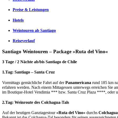
Preise & Leistungen
Hotels
Weintouren ab Santiago
Reiseverlauf
Santiago Weintouren – Package »Ruta del Vino«
3 Tage / 2 Nächte ab/bis Santiago de Chile
1.Tag: Santiago – Santa Cruz
Vormittags gemächliche Fahrt auf der
Panamericana
rund 185 km nac
erfahren werden. Nach einem Mittagessen unterwegs erreichen Sie a
im Boutique-Hotel Vendimia *** bzw. Santa Cruz Plaza ****, oder
2.Tag: Weinroute des Colchagua-Tals
Auf der heutigen Ganztagestour
»Ruta del Vino«
durchs
Colchagua
Bekannt ist das Colchagua-Tal besonders für seinen ausgezeichneten