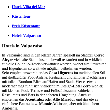
Hotels Viña del Mar
Küstentour
Preis Küstentour
Hotels Valparaíso
Hotels in Valparaíso
In Valparaíso sind in den letzten Jahren speziell im Stadtteil
Cerro
Alegre
viele alte Stadthäuser liebevoll restauriert und in wirklich
stilvolle Boutique-Hotels verwandelt worden, wobei alte Strukturen
und Eigenheiten so weit wie möglich beibehalten wurden.
Sehr empfehlenswert hier das
Casa Higueras
im traditionellen Stil
mit großzügiger Pool-Anlage, Restaurant und schöner Dachterrasse
mit tollem Rundum-Blick auf Hafen und Stadt. Wer es etwas
moderner mag fühlt sich vielleicht im Design-
Hotel Zero
wohler,
mit kleinem Pool, Terrasse und Frühstücksraum, zahlreiche
Restaurants und Bars in der näheren Umgebung. Auch zu
empfehlen das
Acontraluz
oder
Alto Mirador
und das etwas
einfachere
Fauna
bzw.
Manoir Atkinson
, aber mit ähnlichem
Ambiente.