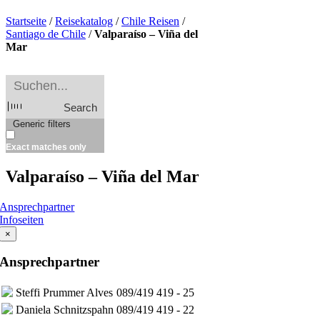
Startseite
/
Reisekatalog
/
Chile Reisen
/
Santiago de Chile
/
Valparaíso – Viña del
Mar
Search
Generic filters
Exact matches only
Valparaíso – Viña del Mar
Ansprechpartner
Infoseiten
×
Ansprechpartner
Steffi Prummer Alves
089/419 419 - 25
Daniela Schnitzspahn
089/419 419 - 22