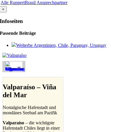
Alle RuppertBrasil Ansprechpartner
×
Infoseiten
Passende Beiträge
Welterbe Argentinien, Chile, Paraguay, Uruguay
Valparaíso – Viña
del Mar
Nostalgische Hafenstadt und
mondänes Seebad am Pazifik
Valparaíso
– die wichtigste
Hafenstadt Chiles liegt in einer