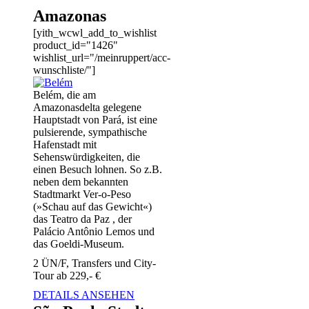
Amazonas
[yith_wcwl_add_to_wishlist
product_id="1426"
wishlist_url="/meinruppert/acc-
wunschliste/"]
Belém, die am
Amazonasdelta gelegene
Hauptstadt von Pará, ist eine
pulsierende, sympathische
Hafenstadt mit
Sehenswürdigkeiten, die
einen Besuch lohnen. So z.B.
neben dem bekannten
Stadtmarkt Ver-o-Peso
(»Schau auf das Gewicht«)
das Teatro da Paz , der
Palácio Antônio Lemos und
das Goeldi-Museum.
2 ÜN/F, Transfers und City-
Tour ab 229,- €
DETAILS ANSEHEN