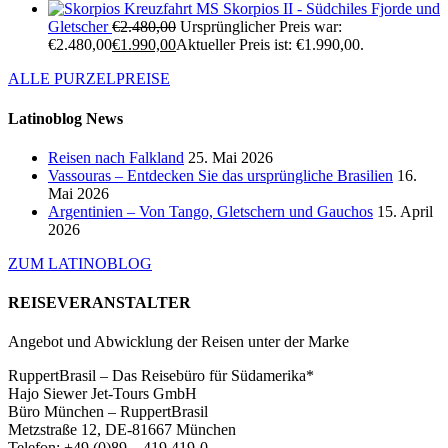
Kreuzfahrt MS Skorpios II - Südchiles Fjorde und
Gletscher
€
2.480,00
Ursprünglicher Preis war:
€2.480,00
€
1.990,00
Aktueller Preis ist: €1.990,00.
ALLE PURZELPREISE
Latinoblog News
Reisen nach Falkland
25. Mai 2026
Vassouras – Entdecken Sie das ursprüngliche Brasilien
16.
Mai 2026
Argentinien – Von Tango, Gletschern und Gauchos
15. April
2026
ZUM LATINOBLOG
REISEVERANSTALTER
Angebot und Abwicklung der Reisen unter der Marke
RuppertBrasil – Das Reisebüro für Südamerika*
Hajo Siewer Jet-Tours GmbH
Büro München – RuppertBrasil
Metzstraße 12, DE-81667 München
Telefon: +49 (0)89 – 419 419-0