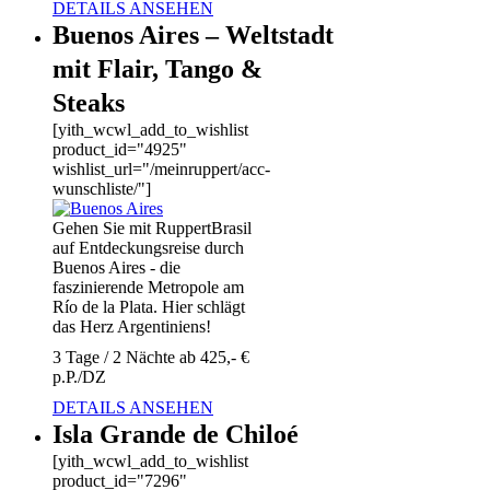
DETAILS ANSEHEN
Buenos Aires – Weltstadt
mit Flair, Tango &
Steaks
[yith_wcwl_add_to_wishlist
product_id="4925"
wishlist_url="/meinruppert/acc-
wunschliste/"]
Gehen Sie mit RuppertBrasil
auf Entdeckungsreise durch
Buenos Aires - die
faszinierende Metropole am
Río de la Plata. Hier schlägt
das Herz Argentiniens!
3 Tage / 2 Nächte ab 425,- €
p.P./DZ
DETAILS ANSEHEN
Isla Grande de Chiloé
[yith_wcwl_add_to_wishlist
product_id="7296"