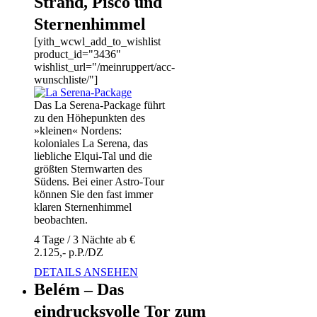
Strand, Pisco und
Sternenhimmel
[yith_wcwl_add_to_wishlist
product_id="3436"
wishlist_url="/meinruppert/acc-
wunschliste/"]
Das La Serena-Package führt
zu den Höhepunkten des
»kleinen« Nordens:
koloniales La Serena, das
liebliche Elqui-Tal und die
größten Sternwarten des
Südens. Bei einer Astro-Tour
können Sie den fast immer
klaren Sternenhimmel
beobachten.
4 Tage / 3 Nächte ab €
2.125,- p.P./DZ
DETAILS ANSEHEN
Belém – Das
eindrucksvolle Tor zum