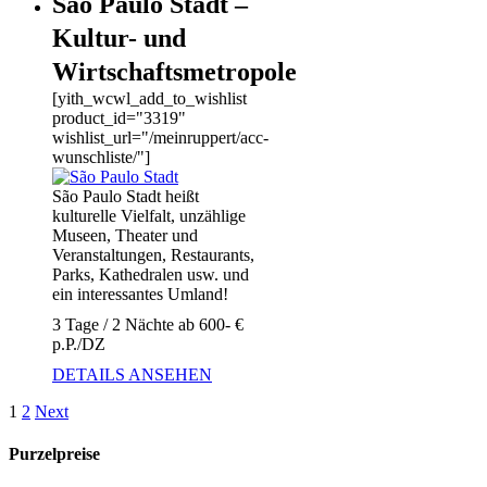
São Paulo Stadt –
Kultur- und
Wirtschaftsmetropole
[yith_wcwl_add_to_wishlist
product_id="3319"
wishlist_url="/meinruppert/acc-
wunschliste/"]
São Paulo Stadt heißt
kulturelle Vielfalt, unzählige
Museen, Theater und
Veranstaltungen, Restaurants,
Parks, Kathedralen usw. und
ein interessantes Umland!
3 Tage / 2 Nächte ab 600- €
p.P./DZ
DETAILS ANSEHEN
1
2
Next
Purzelpreise