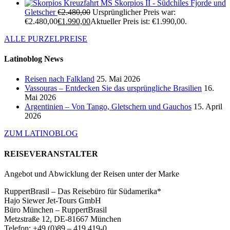
Kreuzfahrt MS Skorpios II - Südchiles Fjorde und
Gletscher
€
2.480,00
Ursprünglicher Preis war:
€2.480,00
€
1.990,00
Aktueller Preis ist: €1.990,00.
ALLE PURZELPREISE
Latinoblog News
Reisen nach Falkland
25. Mai 2026
Vassouras – Entdecken Sie das ursprüngliche Brasilien
16.
Mai 2026
Argentinien – Von Tango, Gletschern und Gauchos
15. April
2026
ZUM LATINOBLOG
REISEVERANSTALTER
Angebot und Abwicklung der Reisen unter der Marke
RuppertBrasil – Das Reisebüro für Südamerika*
Hajo Siewer Jet-Tours GmbH
Büro München – RuppertBrasil
Metzstraße 12, DE-81667 München
Telefon: +49 (0)89 – 419 419-0