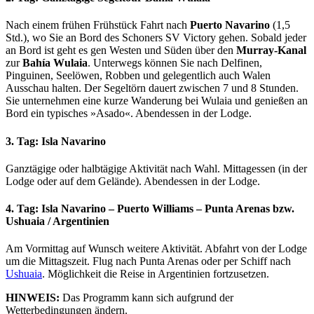
Nach einem frühen Frühstück Fahrt nach
Puerto Navarino
(1,5
Std.), wo Sie an Bord des Schoners SV Victory gehen. Sobald jeder
an Bord ist geht es gen Westen und Süden über den
Murray-Kanal
zur
Bahía Wulaia
. Unterwegs können Sie nach Delfinen,
Pinguinen, Seelöwen, Robben und gelegentlich auch Walen
Ausschau halten. Der Segeltörn dauert zwischen 7 und 8 Stunden.
Sie unternehmen eine kurze Wanderung bei Wulaia und genießen an
Bord ein typisches »Asado«. Abendessen in der Lodge.
3. Tag: Isla Navarino
Ganztägige oder halbtägige Aktivität nach Wahl. Mittagessen (in der
Lodge oder auf dem Gelände). Abendessen in der Lodge.
4. Tag: Isla Navarino – Puerto Williams – Punta Arenas bzw.
Ushuaia / Argentinien
Am Vormittag auf Wunsch weitere Aktivität. Abfahrt von der Lodge
um die Mittagszeit. Flug nach Punta Arenas oder per Schiff nach
Ushuaia
. Möglichkeit die Reise in Argentinien fortzusetzen.
HINWEIS:
Das Programm kann sich aufgrund der
Wetterbedingungen ändern.