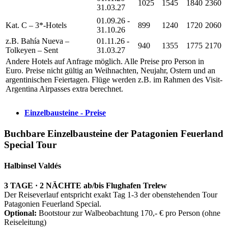
1025
1545
1840
2360
31.03.27
01.09.26 -
Kat. C – 3*-Hotels
899
1240
1720
2060
31.10.26
z.B. Bahía Nueva –
01.11.26 -
940
1355
1775
2170
Tolkeyen – Sent
31.03.27
Andere Hotels auf Anfrage möglich. Alle Preise pro Person in
Euro. Preise nicht gültig an Weihnachten, Neujahr, Ostern und an
argentinischen Feiertagen. Flüge werden z.B. im Rahmen des Visit-
Argentina Airpasses extra berechnet.
Einzelbausteine - Preise
Buchbare Einzelbausteine der Patagonien Feuerland
Special Tour
Halbinsel Valdés
3 TAGE · 2 NÄCHTE ab/bis Flughafen Trelew
Der Reiseverlauf entspricht exakt Tag 1-3 der obenstehenden Tour
Patagonien Feuerland Special.
Optional:
Bootstour zur Walbeobachtung 170,- € pro Person (ohne
Reiseleitung)