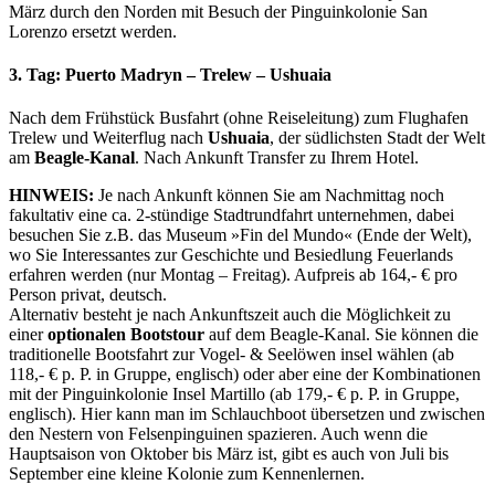
März durch den Norden mit Besuch der Pinguinkolonie San
Lorenzo ersetzt werden.
3. Tag: Puerto Madryn – Trelew – Ushuaia
Nach dem Frühstück Busfahrt (ohne Reiseleitung) zum Flughafen
Trelew
und Weiterflug nach
Ushuaia
, der südlichsten Stadt der Welt
am
Beagle-Kanal
. Nach Ankunft Transfer zu Ihrem Hotel.
HINWEIS:
Je nach Ankunft können Sie am Nachmittag noch
fakultativ eine ca. 2-stündige Stadtrundfahrt unternehmen, dabei
besuchen Sie z.B. das Museum »Fin del Mundo« (Ende der Welt),
wo Sie Interessantes zur Geschichte und Besiedlung Feuerlands
erfahren werden (nur Montag – Freitag). Aufpreis ab 164,- € pro
Person privat, deutsch.
Alternativ besteht je nach Ankunftszeit auch die Möglichkeit zu
einer
optionalen Bootstour
auf dem Beagle-Kanal. Sie können die
traditionelle Bootsfahrt zur Vogel- & Seelöwen insel wählen (ab
118,- € p. P. in Gruppe, englisch) oder aber eine der Kombinationen
mit der Pinguinkolonie Insel Martillo (ab 179,- € p. P. in Gruppe,
englisch). Hier kann man im Schlauchboot übersetzen und zwischen
den Nestern von Felsenpinguinen spazieren. Auch wenn die
Hauptsaison von Oktober bis März ist, gibt es auch von Juli bis
September eine kleine Kolonie zum Kennenlernen.