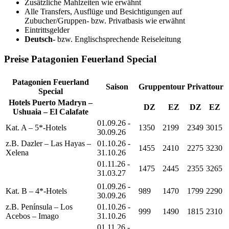
Zusätzliche Mahlzeiten wie erwähnt
Alle Transfers, Ausflüge und Besichtigungen auf
Zubucher/Gruppen- bzw. Privatbasis wie erwähnt
Eintrittsgelder
D
eutsch-
bzw. Englischsprechende Reiseleitung
Preise Patagonien Feuerland Special
Patagonien Feuerland
Saison
Gruppentour
Privattour
Special
Hotels Puerto Madryn –
DZ
EZ
DZ
EZ
Ushuaia – El Calafate
01.09.26 -
Kat. A – 5*-Hotels
1350
2199
2349
3015
30.09.26
z.B. Dazler – Las Hayas –
01.10.26 -
1455
2410
2275
3230
Xelena
31.10.26
01.11.26 -
1475
2445
2355
3265
31.03.27
01.09.26 -
Kat. B – 4*-Hotels
989
1470
1799
2290
30.09.26
z.B. Península – Los
01.10.26 -
999
1490
1815
2310
Acebos – Imago
31.10.26
01.11.26 -