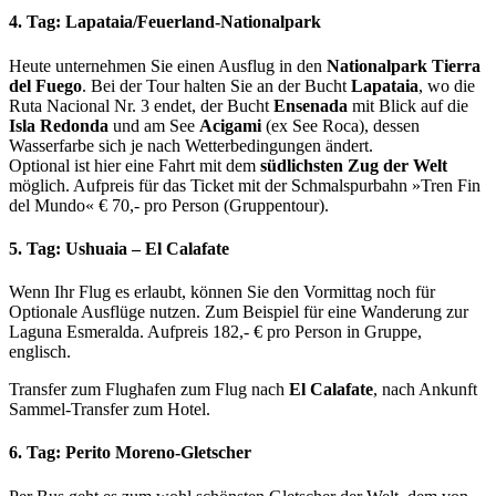
4. Tag: Lapataia/Feuerland-Nationalpark
Heute unternehmen Sie einen Ausflug in den
Nationalpark Tierra
del Fuego
. Bei der Tour halten Sie an der Bucht
Lapataia
, wo die
Ruta Nacional Nr. 3 endet, der Bucht
Ensenada
mit Blick auf die
Isla Redonda
und am See
Acigami
(ex See Roca), dessen
Wasserfarbe sich je nach Wetterbedingungen ändert.
Optional ist hier eine Fahrt mit dem
südlichsten Zug der Welt
möglich. Aufpreis für das Ticket mit der Schmalspurbahn »Tren Fin
del Mundo« € 70,- pro Person (Gruppentour).
5. Tag: Ushuaia – El Calafate
Wenn Ihr Flug es erlaubt, können Sie den Vormittag noch für
Optionale Ausflüge nutzen. Zum Beispiel für eine Wanderung zur
Laguna Esmeralda. Aufpreis 182,- € pro Person in Gruppe,
englisch.
Transfer zum Flughafen zum Flug nach
El Calafate
, nach Ankunft
Sammel-Transfer zum Hotel.
6. Tag: Perito Moreno-Gletscher