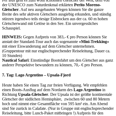
Per Bus geht es zum wohl schönsten Gletscher der Welt, dem von
der UNESCO zum Naturdenkmal erklärten
Perito Moreno-
Gletscher
. Auf neu ausgebauten Wegen können Sie die ganze
Breite des sehr aktiven Gletschers ausgiebig erkunden, und ständig
stürzen irgendwo teils riesige Eisbrocken aus der ca. 60 m hohen
Gletscherwand mit Getöse in den See. Ein unvergessliches
Schauspiel.
HINWEIS:
Gegen Aufpreis von 383,- € pro Person können Sie
anstatt der Standard-Tour auch das sogenannte
»Mini-Trekking«
mit einer Eiswanderung auf dem Gletscher unternehmen.
(Gruppentour mit nur englischsprechender Reiseleitung, Dauer ca.
10 Stunden)
Nautical Safari
: Einstündige Bootsfahrt um den Gletscher aus ganz
anderer Perspektive bewundern zu können, 70,- € pro Person.
7. Tag: Lago Argentino – Upsala-Fjord
Heute haben Sie einen Tag zur freien Verfügung. Wir empfehlen
einen Boots-Ausflug auf dem Nordarm des
Lago Argentino
in
Richtung
Upsala-Gletscher
. Der Upsala ist der größte kontinentale
Gletscher der südlichen Hemisphäre, zwischen 60 und 80 Metern
hoch und nimmt eine Gesamtfläche von 595 km² ein. Am Abend
sind Sie zurück in Calafate. (Nur in Gruppe mit englischsprechender
Reiseleitung, bitte Lunch-Paket mitbringen !) Aufpreis für den