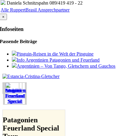
Daniela Schnitzspahn
089/419 419 - 22
Alle RuppertBrasil Ansprechpartner
×
Infoseiten
Passende Beiträge
Pinguin-Reisen in die Welt der Pinguine
Info Argentinien Patagonien und Feuerland
Argentinien – Von Tango, Gletschern und Gauchos
Patagonien
Feuerland Special