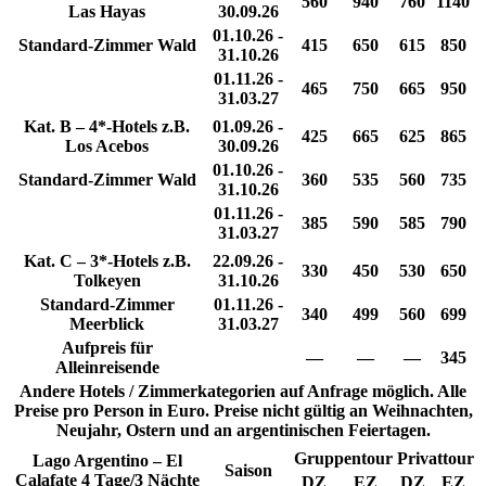
560
940
760
1140
Las Hayas
30.09.26
01.10.26 -
Standard-Zimmer Wald
415
650
615
850
31.10.26
01.11.26 -
465
750
665
950
31.03.27
Kat. B – 4*-Hotels z.B.
01.09.26 -
425
665
625
865
Los Acebos
30.09.26
01.10.26 -
Standard-Zimmer Wald
360
535
560
735
31.10.26
01.11.26 -
385
590
585
790
31.03.27
Kat. C – 3*-Hotels z.B.
22.09.26 -
330
450
530
650
Tolkeyen
31.10.26
Standard-Zimmer
01.11.26 -
340
499
560
699
Meerblick
31.03.27
Aufpreis für
—
—
—
345
Alleinreisende
Andere Hotels / Zimmerkategorien auf Anfrage möglich. Alle
Preise pro Person in Euro. Preise nicht gültig an Weihnachten,
Neujahr, Ostern und an argentinischen Feiertagen.
Gruppentour
Privattour
Lago Argentino – El
Saison
Calafate 4 Tage/3 Nächte
DZ
EZ
DZ
EZ