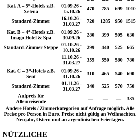
Kat. A – 5*-Hotels z.B.
01.09.26 -
470
785
699
1010
Xelena
15.10.26
16.10.26 -
Standard-Zimmer
720
1285
950
1515
31.03.27
Kat. B – 4*-Hotels z.B.
01.09.26 -
280
399
505
630
Imago Hotel & Spa
30.09.26
01.10.26 -
Standard-Zimmer Steppe
299
440
525
665
10.10.26
11.10.26 -
355
550
580
780
31.03.27
Kat. C – 3*-Hotels z.B.
01.09.26 -
310
465
540
690
Sent
31.10.26
01.11.26 -
Standard-Zimmer
340
525
570
750
31.03.27
Aufpreis für
—
—
—
335
Alleinreisende
Andere Hotels / Zimmerkategorien auf Anfrage möglich. Alle
Preise pro Person in Euro. Preise nicht gültig an Weihnachten,
Neujahr, Ostern und an argentinischen Feiertagen.
NÜTZLICHE