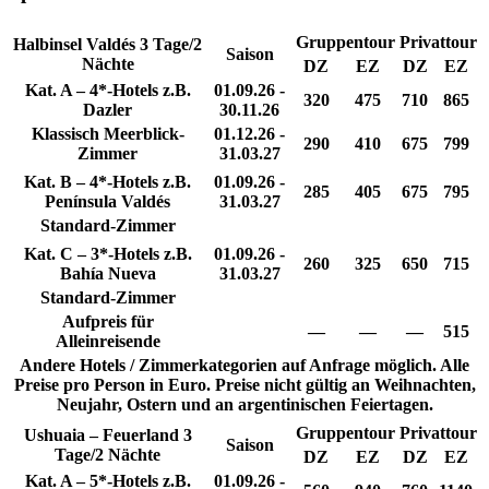
Gruppentour
Privattour
Halbinsel Valdés 3 Tage/2
Saison
Nächte
DZ
EZ
DZ
EZ
Kat. A – 4*-Hotels z.B.
01.09.26 -
320
475
710
865
Dazler
30.11.26
Klassisch Meerblick-
01.12.26 -
290
410
675
799
Zimmer
31.03.27
Kat. B – 4*-Hotels z.B.
01.09.26 -
285
405
675
795
Península Valdés
31.03.27
Standard-Zimmer
Kat. C – 3*-Hotels z.B.
01.09.26 -
260
325
650
715
Bahía Nueva
31.03.27
Standard-Zimmer
Aufpreis für
—
—
—
515
Alleinreisende
Andere Hotels / Zimmerkategorien auf Anfrage möglich. Alle
Preise pro Person in Euro. Preise nicht gültig an Weihnachten,
Neujahr, Ostern und an argentinischen Feiertagen.
Gruppentour
Privattour
Ushuaia – Feuerland 3
Saison
Tage/2 Nächte
DZ
EZ
DZ
EZ
Kat. A – 5*-Hotels z.B.
01.09.26 -