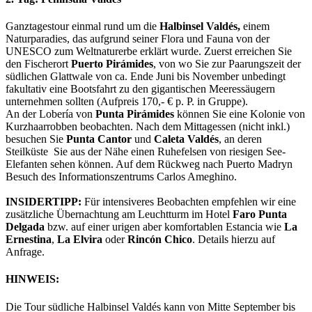
Ganztagestour einmal rund um die
Halbinsel Valdés,
einem
Naturparadies, das aufgrund seiner Flora und Fauna von der
UNESCO zum Weltnaturerbe erklärt wurde. Zuerst erreichen Sie
den Fischerort
Puerto Pirámides
, von wo Sie zur Paarungszeit der
südlichen Glattwale von ca. Ende Juni bis November unbedingt
fakultativ eine Bootsfahrt zu den gigantischen Meeressäugern
unternehmen sollten (Aufpreis 170,- € p. P. in Gruppe).
An der Lobería von
Punta Pirámides
können Sie eine Kolonie von
Kurzhaarrobben beobachten. Nach dem Mittagessen (nicht inkl.)
besuchen Sie
Punta Cantor
und
Caleta Valdés
, an deren
Steilküste Sie aus der Nähe einen Ruhefelsen von riesigen See-
Elefanten sehen können. Auf dem Rückweg nach Puerto Madryn
Besuch des Informationszentrums Carlos Ameghino.
INSIDERTIPP:
Für intensiveres Beobachten empfehlen wir eine
zusätzliche Übernachtung am Leuchtturm im Hotel
Faro Punta
Delgada
bzw. auf einer urigen aber komfortablen Estancia wie
La
Ernestina
,
La Elvira
oder
Rincón Chico
. Details hierzu auf
Anfrage.
HINWEIS:
Die Tour südliche Halbinsel Valdés kann von Mitte September bis