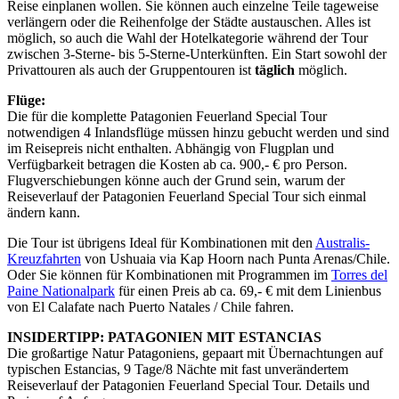
Reise einplanen wollen. Sie können auch einzelne Teile tageweise
verlängern oder die Reihenfolge der Städte austauschen. Alles ist
möglich, so auch die Wahl der Hotelkategorie während der Tour
zwischen 3-Sterne- bis 5-Sterne-Unterkünften. Ein Start sowohl der
Privattouren als auch der Gruppentouren ist
täglich
möglich.
Flüge:
Die für die komplette Patagonien Feuerland Special Tour
notwendigen 4 Inlandsflüge müssen hinzu gebucht werden und sind
im Reisepreis nicht enthalten. Abhängig von Flugplan und
Verfügbarkeit betragen die Kosten ab ca. 900,- € pro Person.
Flugverschiebungen könne auch der Grund sein, warum der
Reiseverlauf der Patagonien Feuerland Special Tour sich einmal
ändern kann.
Die Tour ist übrigens Ideal für Kombinationen mit den
Australis-
Kreuzfahrten
von Ushuaia via Kap Hoorn nach Punta Arenas/Chile.
Oder Sie können für Kombinationen mit Programmen im
Torres del
Paine Nationalpark
für einen Preis ab ca. 69,- € mit dem Linienbus
von El Calafate nach Puerto Natales / Chile fahren.
INSIDERTIPP: PATAGONIEN MIT ESTANCIAS
Die großartige Natur Patagoniens, gepaart mit Übernachtungen auf
typischen Estancias, 9 Tage/8 Nächte mit fast unverändertem
Reiseverlauf der Patagonien Feuerland Special Tour. Details und