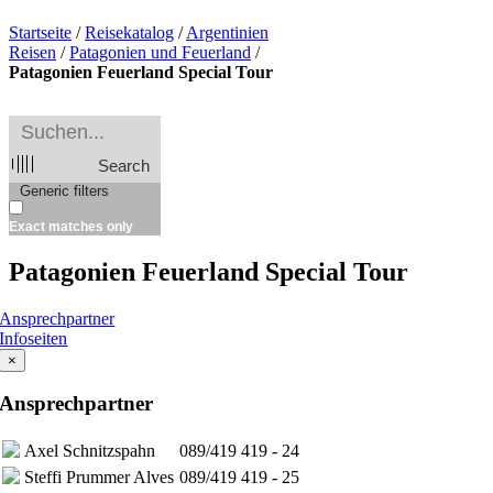
Startseite
/
Reisekatalog
/
Argentinien
Reisen
/
Patagonien und Feuerland
/
Patagonien Feuerland Special Tour
Search
Generic filters
Exact matches only
Patagonien Feuerland Special Tour
Ansprechpartner
Infoseiten
×
Ansprechpartner
Axel Schnitzspahn
089/419 419 - 24
Steffi Prummer Alves
089/419 419 - 25