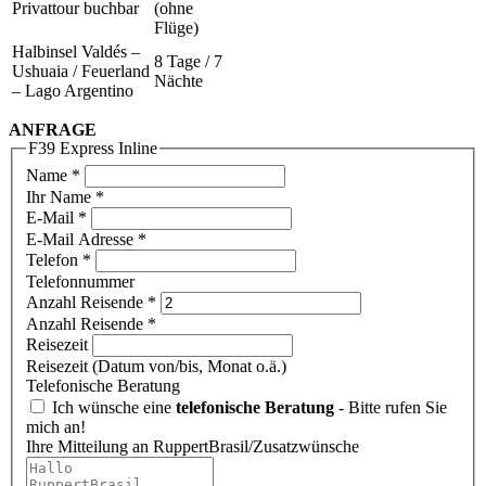
Privattour buchbar
(ohne
Flüge)
Halbinsel Valdés –
8 Tage / 7
Ushuaia / Feuerland
Nächte
– Lago Argentino
ANFRAGE
F39 Express Inline
Name
*
Ihr Name *
E-Mail
*
E-Mail Adresse *
Telefon
*
Telefonnummer
Anzahl Reisende
*
Anzahl Reisende *
Reisezeit
Reisezeit (Datum von/bis, Monat o.ä.)
Telefonische Beratung
Ich wünsche eine
telefonische Beratung
- Bitte rufen Sie
mich an!
Ihre Mitteilung an RuppertBrasil/Zusatzwünsche