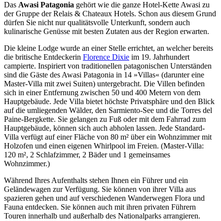
Das
Awasi Patagonia
gehört wie die ganze Hotel-Kette Awasi zu
der Gruppe der Relais & Chateaux Hotels.
Schon aus diesem Grund
dürfen Sie nicht nur qualitätsvolle Unterkunft, sondern auch
kulinarische Genüsse mit besten Zutaten aus der Region erwarten.
Die kleine Lodge wurde an einer Stelle errichtet, an welcher bereits
die britische Entdeckerin
Florence Dixie
im 19. Jahrhundert
campierte. Inspiriert von traditionellen patagonischen Unterständen
sind die Gäste des Awasi Patagonia in 14 »Villas« (darunter eine
Master-Villa mit zwei Suiten) untergebracht. Die Villen befinden
sich in einer Entfernung zwischen 50 und 400 Metern von dem
Hauptgebäude. Jede Villa bietet höchste Privatsphäre und den Blick
auf die umliegenden Wälder, den Sarmiento-See und die Torres del
Paine-Bergkette. Sie gelangen zu Fuß oder mit dem Fahrrad zum
Hauptgebäude, können sich auch abholen lassen. Jede Standard-
Villa verfügt auf einer Fläche von 80 m² über ein Wohnzimmer mit
Holzofen und einen eigenen Whirlpool im Freien. (Master-Villa:
120 m², 2 Schlafzimmer, 2 Bäder und 1 gemeinsames
Wohnzimmer.)
Während Ihres Aufenthalts stehen Ihnen ein Führer und ein
Geländewagen zur Verfügung. Sie können von ihrer Villa aus
spazieren gehen und auf verschiedenen Wanderwegen Flora und
Fauna entdecken. Sie können auch mit ihren privaten Führern
Touren innerhalb und außerhalb des Nationalparks arrangieren.