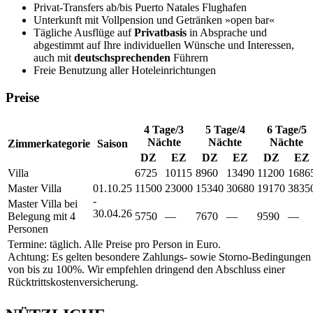
Privat-Transfers ab/bis Puerto Natales Flughafen
Unterkunft mit Vollpension und Getränken »open bar«
Tägliche Ausflüge auf
Privatbasis
in Absprache und
abgestimmt auf Ihre individuellen Wünsche und Interessen,
auch mit
deutschsprechenden
Führern
Freie Benutzung aller Hoteleinrichtungen
Preise
4 Tage/3
5 Tage/4
6 Tage/5
Nächte
Nächte
Nächte
Zimmerkategorie
Saison
DZ
EZ
DZ
EZ
DZ
EZ
Villa
6725
10115
8960
13490
11200
1686
Master Villa
01.10.25
11500
23000
15340
30680
19170
3835
-
Master Villa bei
30.04.26
Belegung mit 4
5750
—
7670
—
9590
—
Personen
Termine: täglich. Alle Preise pro Person in Euro.
Achtung: Es gelten besondere Zahlungs- sowie Storno-Bedingungen
von bis zu 100%. Wir empfehlen dringend den Abschluss einer
Rücktrittskostenversicherung.