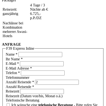
Packages
4 Tage / 3
Reisezeit:
Nächte ab €
ganzjährig
6.725,-
p.P./DZ
Nachlässe bei
Kombination
mehrerer Awasi-
Hotels
ANFRAGE
F39 Express Inline
Name
*
Ihr Name *
E-Mail
*
E-Mail Adresse *
Telefon
*
Telefonnummer
Anzahl Reisende
*
Anzahl Reisende *
Reisezeit
Reisezeit (Datum von/bis, Monat o.ä.)
Telefonische Beratung
Ich wünsche eine
telefonische Beratung
- Bitte rufen Sie