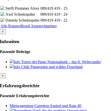
Steffi Prummer Alves
089/419 419 - 25
Axel Schnitzspahn
089/419 419 - 24
Daniela Schnitzspahn
089/419 419 - 22
Alle RuppertBrasil Ansprechpartner
×
Infoseiten
Passende Beiträge
Info Torres del Paine Nationalpark – das 8. Weltwunder
Info Chile Patagonien und wildes Feuerland
×
Erfahrungsberichte
Passende Erfahrungsberichte
Mietwagentour Carretera Austral und Ruta 40
Besonderer Dank für die perfekte Organisation