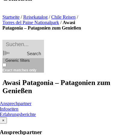
Startseite
/
Reisekatalog
/
Chile Reisen
/
Torres del Paine Nationalpark
/
Awasi
Patagonia – Patagonien zum Genießen
Search
Generic filters
Exact matches only
Awasi Patagonia – Patagonien zum
Genießen
Ansprechpartner
Infoseiten
Erfahrungsberichte
×
Ansprechpartner