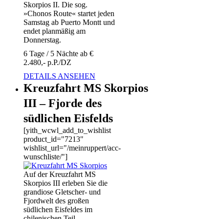
Skorpios II. Die sog.
»Chonos Route« startet jeden
Samstag ab Puerto Montt und
endet planmäßig am
Donnerstag.
6 Tage / 5 Nächte ab €
2.480,- p.P./DZ
DETAILS ANSEHEN
Kreuzfahrt MS Skorpios
III – Fjorde des
südlichen Eisfelds
[yith_wcwl_add_to_wishlist
product_id="7213"
wishlist_url="/meinruppert/acc-
wunschliste/"]
Auf der Kreuzfahrt MS
Skorpios III erleben Sie die
grandiose Gletscher- und
Fjordwelt des großen
südlichen Eisfeldes im
chilenischen Teil