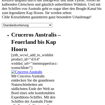
kreuzen langsam durch das Inselgewirr und stille Fjorde, vorbei an
kalbenden Gletschern und gänzlich unberührten Wäldern. Und mit
den Schiffen von Australis geht es sogar über den Beagle-Kanal bis
zum legendären Kap Hoorn. Sie werden sehen:
Chile Kreuzfahrten garantieren ganz besondere Urlaubstage!
Cruceros Australis –
Feuerland bis Kap
Hoorn
[yith_wcwl_add_to_wishlist
product_id="4314"
wishlist_url="/meinruppert/acc-
wunschliste/"]
Mit Cruceros Australis
entdecken Sie die grandiosen
Naturschönheiten am
südlichsten Ende der Welt an
Bord eines sehr komfortablen
Expeditions-Schiffes. Mit den
Schiffen der Australis Flotte