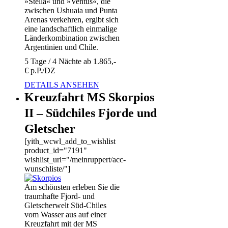
»Stella« und »Ventus«, die
zwischen Ushuaia und Punta
Arenas verkehren, ergibt sich
eine landschaftlich einmalige
Länderkombination zwischen
Argentinien und Chile.
5 Tage / 4 Nächte ab 1.865,-
€ p.P./DZ
DETAILS ANSEHEN
Kreuzfahrt MS Skorpios
II – Südchiles Fjorde und
Gletscher
[yith_wcwl_add_to_wishlist
product_id="7191"
wishlist_url="/meinruppert/acc-
wunschliste/"]
Am schönsten erleben Sie die
traumhafte Fjord- und
Gletscherwelt Süd-Chiles
vom Wasser aus auf einer
Kreuzfahrt mit der MS