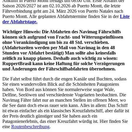
Ankunft in Puerto Montt freitags um 08:00 Uhr. Erste Abfahrt der
Saison 2026/2027 ist am 02.10.2026 ab Puerto Montt, die letzte
Fährverbindung geht am 24. März 2026 von Puerto Natales nach
Puerto Montt. Alle geplanten Abfahrtstermine finden Sie in der
Liste
der Abfahrtstage.
Wichtiger Hinweis: Die Abfahrten des Navimag Fährschiffs
können sich aufgrund von Fracht- und Witterungseinflüssen
ohne Vorankündigung um bis zu 48 Std. verschieben.
(Abfahrtszeiten werden per Mail von Navimag in den 48
Stunden vor Abfahrt bestätigt) Man sollte also keinesfalls
zeitlich zu knapp planen.
Deshalb auch wichtig zu wissen:
RuppertBrasil kann keine Haftung für solche Verzögerungen
und Änderungen der Fährschiffsabfahrten übernehmen.
Die Fahrt selbst führt durch die engen Kanäle und Buchten, sodass
Sie einen wundervollen Blick auf die Schönheiten Patagoniens
haben. Von Bord aus können Sie normalerweise sogar Wale,
Delfine, Seelöwen und verschiedenste Vogelarten beobachten. Die
Navimag Fähre fahrt nur an manchen Stellen im offenen Meer, wo
die See dann doch etwas rauer sein kann. Alles in allem: Das Schiff
ist etwas einfacher als ein klassisches Kreuzfahrtschiff, aber dafür ist
der Preis deutlich günstiger und Sie haben auch ein
Patagonienerlebnis, das einer Kreuzfahrt würdig ist. Hier finden Sie
eine
Routenbeschreibung
.