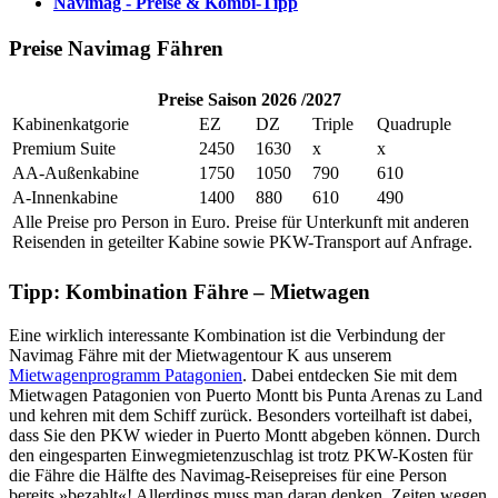
Navimag - Preise & Kombi-Tipp
Preise Navimag Fähren
Preise Saison 2026 /2027
Kabinenkatgorie
EZ
DZ
Triple
Quadruple
Premium Suite
2450
1630
x
x
AA-Außenkabine
1750
1050
790
610
A-Innenkabine
1400
880
610
490
Alle Preise pro Person in Euro. Preise für Unterkunft mit anderen
Reisenden in geteilter Kabine sowie PKW-Transport auf Anfrage.
Tipp: Kombination Fähre – Mietwagen
Eine wirklich interessante Kombination ist die Verbindung der
Navimag Fähre mit der Mietwagentour K aus unserem
Mietwagenprogramm Patagonien
. Dabei entdecken Sie mit dem
Mietwagen Patagonien von Puerto Montt bis Punta Arenas zu Land
und kehren mit dem Schiff zurück. Besonders vorteilhaft ist dabei,
dass Sie den PKW wieder in Puerto Montt abgeben können. Durch
den eingesparten Einwegmietenzuschlag ist trotz PKW-Kosten für
die Fähre die Hälfte des Navimag-Reisepreises für eine Person
bereits »bezahlt«! Allerdings muss man daran denken, Zeiten wegen