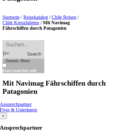
Startseite
/
Reisekatalog
/
Chile Reisen
/
Chile Kreuzfahrten
/
Mit Navimag
Fährschiffen durch Patagonien
Search
Generic filters
Exact matches only
Mit Navimag Fährschiffen durch
Patagonien
Ansprechpartner
Flyer & Unterlagen
×
Ansprechpartner