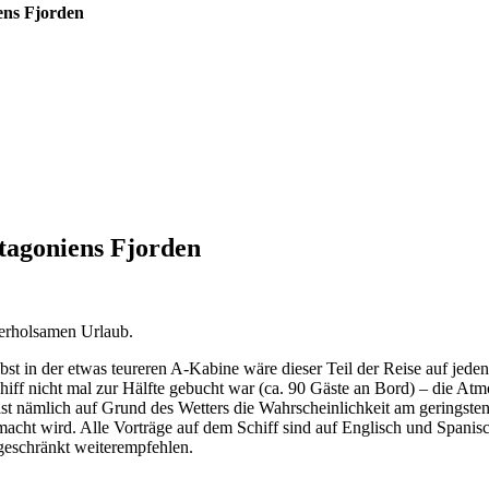
iens Fjorden
atagoniens Fjorden
 erholsamen Urlaub.
bst in der etwas teureren A-Kabine wäre dieser Teil der Reise auf jede
Schiff nicht mal zur Hälfte gebucht war (ca. 90 Gäste an Bord) – die A
 ist nämlich auf Grund des Wetters die Wahrscheinlichkeit am gering
cht wird. Alle Vorträge auf dem Schiff sind auf Englisch und Spani
geschränkt weiterempfehlen.