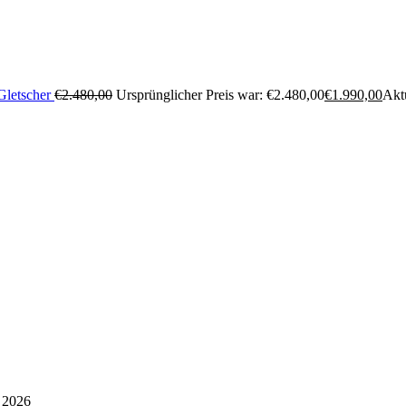
Gletscher
€
2.480,00
Ursprünglicher Preis war: €2.480,00
€
1.990,00
Aktu
 2026