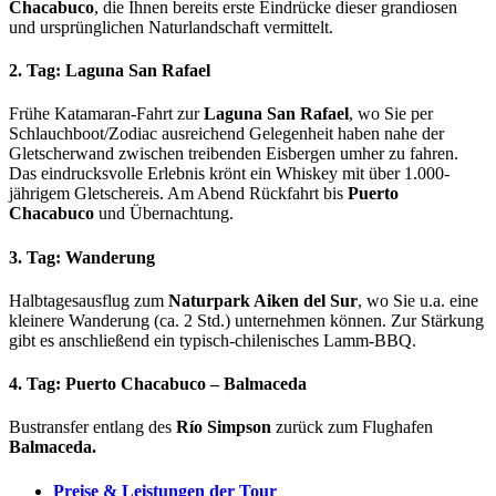
Chacabuco
, die Ihnen bereits erste Eindrücke dieser grandiosen
und ursprünglichen Naturlandschaft vermittelt.
2. Tag: Laguna San Rafael
Frühe Katamaran-Fahrt zur
Laguna San Rafael
, wo Sie per
Schlauchboot/Zodiac ausreichend Gelegenheit haben nahe der
Gletscherwand zwischen treibenden Eisbergen umher zu fahren.
Das eindrucksvolle Erlebnis krönt ein Whiskey mit über 1.000-
jährigem Gletschereis. Am Abend Rückfahrt bis
Puerto
Chacabuco
und Übernachtung.
3. Tag: Wanderung
Halbtagesausflug zum
Naturpark Aiken del Sur
, wo Sie u.a. eine
kleinere Wanderung (ca. 2 Std.) unternehmen können. Zur Stärkung
gibt es anschließend ein typisch-chilenisches Lamm-BBQ.
4. Tag: Puerto Chacabuco – Balmaceda
Bustransfer entlang des
Río Simpson
zurück zum Flughafen
Balmaceda.
Preise & Leistungen der Tour