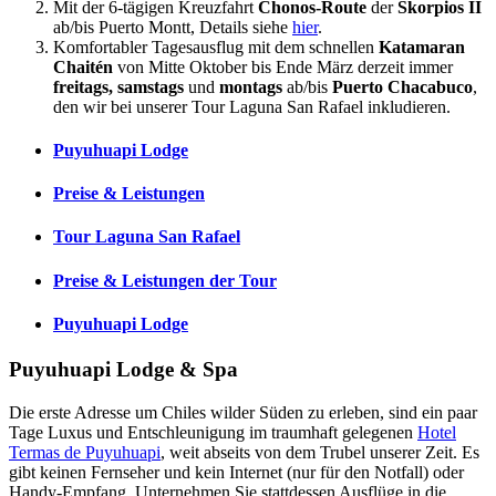
Mit der 6-tägigen Kreuzfahrt
Chonos-Route
der
Skorpios II
ab/bis Puerto Montt, Details siehe
hier
.
Komfortabler Tagesausflug mit dem schnellen
Katamaran
Chaitén
von Mitte Oktober bis Ende März derzeit immer
freitags,
samstags
und
montags
ab/bis
Puerto Chacabuco
,
den wir bei unserer Tour Laguna San Rafael inkludieren.
Puyuhuapi Lodge
Preise & Leistungen
Tour Laguna San Rafael
Preise & Leistungen der Tour
Puyuhuapi Lodge
Puyuhuapi Lodge & Spa
Die erste Adresse um Chiles wilder Süden zu erleben, sind ein paar
Tage Luxus und Entschleunigung im traumhaft gelegenen
Hotel
Termas de Puyuhuapi
, weit abseits von dem Trubel unserer Zeit. Es
gibt keinen Fernseher und kein Internet (nur für den Notfall) oder
Handy-Empfang. Unternehmen Sie stattdessen Ausflüge in die