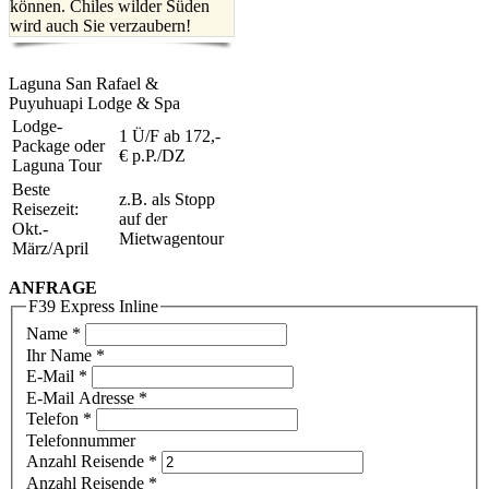
können. Chiles wilder Süden
wird auch Sie verzaubern!
Laguna San Rafael &
Puyuhuapi Lodge & Spa
Lodge-
1 Ü/F ab 172,-
Package oder
€ p.P./DZ
Laguna Tour
Beste
z.B. als Stopp
Reisezeit:
auf der
Okt.-
Mietwagentour
März/April
ANFRAGE
F39 Express Inline
Name
*
Ihr Name *
E-Mail
*
E-Mail Adresse *
Telefon
*
Telefonnummer
Anzahl Reisende
*
Anzahl Reisende *