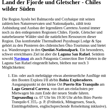
Land der Fjorde und Gletscher - Chiles
wilder Süden
Die Region Aysén bei Balmaceda und Coyhaique mit seinen
zahlreichen Naturreservaten und Nationalparks, zählt trotz
Anbindung und Ausbau der legendären Carretera Austral immer
noch zu den entlegensten Regionen Chiles. Fjorde, Gletscher und
naturbelassene Wälder sind die natürlichen Ressourcen dieser
Region. Das komfortable Thermalhotel Puyuhuapi Lodge & Spa
gehört zu den Pionieren des chilenischen Öko-Tourismus und bietet
u.a. Wanderungen in den
Queúlat-Nationalpark
. Ein besonderes,
schwer erreichbares Ziel ist aber die
Laguna San Rafael
. Seitdem
sowohl
Navimag
als auch Patagonia Connection Ihre Fahrten in die
Laguna San Rafael eingestellt haben, bleiben nur noch 3
Möglichkeiten:
Ein- oder auch mehrtägige etwas abenteuerliche Ausflüge mit
den Booten Explora I/II ab/bis
Bahía Exploradores
.
Ausgangspunkt ist der kleine Ort
Puerto Río Tranquilo
am
Lago General Carrera
, von dort am einfachsten per
Mietwagen bis zum Ende der neuen Straße fahren.
Tagesausflug
ca. 07 Uhr bis 19:30 Uhr ab/bis Büro Puerto
Tranquilo € 355,- p. P. (Frühstück, Mittagessen, Snack,
Eintrittsgebühren, englischsprechende Reiseleitung inklusive).