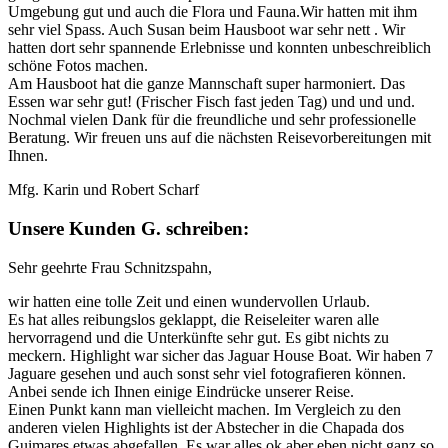
Umgebung gut und auch die Flora und Fauna.Wir hatten mit ihm
sehr viel Spass. Auch Susan beim Hausboot war sehr nett . Wir
hatten dort sehr spannende Erlebnisse und konnten unbeschreiblich
schöne Fotos machen.
Am Hausboot hat die ganze Mannschaft super harmoniert. Das
Essen war sehr gut! (Frischer Fisch fast jeden Tag) und und und.
Nochmal vielen Dank für die freundliche und sehr professionelle
Beratung. Wir freuen uns auf die nächsten Reisevorbereitungen mit
Ihnen.
Mfg. Karin und Robert Scharf
Unsere Kunden G. schreiben:
Sehr geehrte Frau Schnitzspahn,
wir hatten eine tolle Zeit und einen wundervollen Urlaub.
Es hat alles reibungslos geklappt, die Reiseleiter waren alle
hervorragend und die Unterkünfte sehr gut. Es gibt nichts zu
meckern. Highlight war sicher das Jaguar House Boat. Wir haben 7
Jaguare gesehen und auch sonst sehr viel fotografieren können.
Anbei sende ich Ihnen einige Eindrücke unserer Reise.
Einen Punkt kann man vielleicht machen. Im Vergleich zu den
anderen vielen Highlights ist der Abstecher in die Chapada dos
Guimares etwas abgefallen. Es war alles ok aber eben nicht ganz so