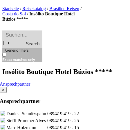
Startseite
/
Reisekatalog
/
Brasilien Reisen
/
Costa do Sol
/
Insólito Boutique Hotel
Búzios *****
Search
Generic filters
Exact matches only
Insólito Boutique Hotel Búzios *****
Ansprechpartner
×
Ansprechpartner
Daniela Schnitzspahn
089/419 419 - 22
Steffi Prummer Alves
089/419 419 - 25
Marc Holzmann
089/419 419 - 15