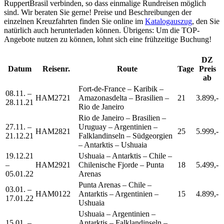
RuppertBrasil verbinden, so dass einmalige Rundreisen möglich
sind. Wir beraten Sie gerne! Preise und Beschreibungen der
einzelnen Kreuzfahrten finden Sie online im
Katalogauszug
, den Sie
natürlich auch herunterladen können. Übrigens: Um die TOP-
Angebote nutzen zu können, lohnt sich eine frühzeitige Buchung!
DZ
Datum
Reisenr.
Route
Tage
Preis
ab
Fort-de-France – Karibik –
08.11. –
HAM2721
Amazonasdelta – Brasilien –
21
3.899,-
28.11.21
Rio de Janeiro
Rio de Janeiro – Brasilien –
27.11. –
Uruguay – Argentinien –
HAM2821
25
5.999,-
21.12.21
Falklandinseln – Südgeorgien
– Antarktis – Ushuaia
19.12.21
Ushuaia – Antarktis – Chile –
–
HAM2921
Chilenische Fjorde – Punta
18
5.499,-
05.01.22
Arenas
Punta Arenas – Chile –
03.01. –
HAM0122
Antarktis – Argentinien –
15
4.899,-
17.01.22
Ushuaia
Ushuaia – Argentinien –
15.01. –
Antarktis – Falklandinseln –