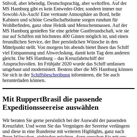
Stilvoll, aber lebendig. Deutschsprachig, aber weltoffen. Auf der
MS Hamburg gibt es kein Entweder-Oder, sondern immer nur
Sowohl-Als-Auch! Eine vertraute Atmosphäre an Bord, helle
Kabinen und schöne Gesellschaftsräume sorgen rundum für
Wohlbefinden, ganz ohne Hektik und Menschenmassen. Auf der
MS Hamburg genießen Sie eine gelebte Gastfreundschaft, wie sie
nur auf Schiffen mit höchstens 400 Gästen möglich ist, und einen
freundlichen Service, der Ihre persönlichen Wünsche in den
Mittelpunkt stellt. Von morgens bis abends bietet Ihnen das Schiff
viel Entspannung und Abwechslung, damit kein Tag dem anderen
gleicht. Die MS Hamburg – das Kreuzfahrtschiff der
Anspruchsvollen. Im Frühjahr 2020 wurde das Schiff umfassen
umgebaut und modernisiert. Bestens über die MS Hamburg können
Sie sich in der
Schiffsbeschreibung
informieren, die Sie auch
herunterladen können.
Mit RuppertBrasil die passende
Expeditionsseereise auswählen
Wir beraten Sie gerne persönlich bei der Auswahl der passenden
Kreuzfahrt. Und wenn Sie das Vergnügen der Seereise verlängern
und diese in eine Rundreise mit weiteren Highlights, ganz nach
Ihren Wünschen, einbinden möchten, dann sprechen Sie mit uns.