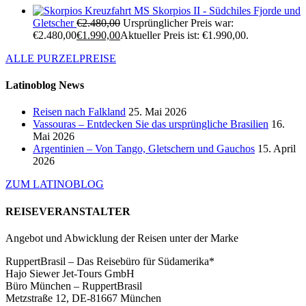
Kreuzfahrt MS Skorpios II - Südchiles Fjorde und
Gletscher
€
2.480,00
Ursprünglicher Preis war:
€2.480,00
€
1.990,00
Aktueller Preis ist: €1.990,00.
ALLE PURZELPREISE
Latinoblog News
Reisen nach Falkland
25. Mai 2026
Vassouras – Entdecken Sie das ursprüngliche Brasilien
16.
Mai 2026
Argentinien – Von Tango, Gletschern und Gauchos
15. April
2026
ZUM LATINOBLOG
REISEVERANSTALTER
Angebot und Abwicklung der Reisen unter der Marke
RuppertBrasil – Das Reisebüro für Südamerika*
Hajo Siewer Jet-Tours GmbH
Büro München – RuppertBrasil
Metzstraße 12, DE-81667 München