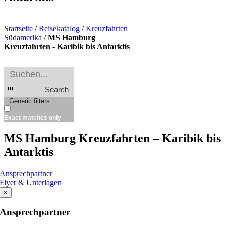
Startseite
/
Reisekatalog
/
Kreuzfahrten
Südamerika
/
MS Hamburg
Kreuzfahrten - Karibik bis Antarktis
Search
Generic filters
Exact matches only
MS Hamburg Kreuzfahrten – Karibik bis
Antarktis
Ansprechpartner
Flyer & Unterlagen
×
Ansprechpartner