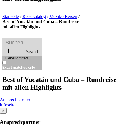
Startseite
/
Reisekatalog
/
Mexiko Reisen
/
Best of Yucatán und Cuba – Rundreise
mit allen Highlights
Search
Generic filters
Exact matches only
Best of Yucatán und Cuba – Rundreise
mit allen Highlights
Ansprechpartner
Infoseiten
×
Ansprechpartner