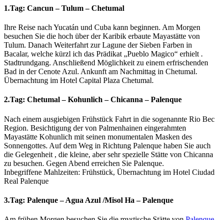
1.Tag: Cancun – Tulum – Chetumal
Ihre Reise nach Yucatán und Cuba kann beginnen. Am Morgen
besuchen Sie die hoch über der Karibik erbaute Mayastätte von
Tulum. Danach Weiterfahrt zur Lagune der Sieben Farben in
Bacalar, welche kürzl ich das Prädikat „Pueblo Magico“ erhielt .
Stadtrundgang. Anschließend Möglichkeit zu einem erfrischenden
Bad in der Cenote Azul. Ankunft am Nachmittag in Chetumal.
Übernachtung im Hotel Capital Plaza Chetumal.
2.Tag: Chetumal – Kohunlich – Chicanna – Palenque
Nach einem ausgiebigen Frühstück Fahrt in die sogenannte Rio Bec
Region. Besichtigung der von Palmenhainen eingerahmten
Mayastätte Kohunlich mit seinen monumentalen Masken des
Sonnengottes. Auf dem Weg in Richtung Palenque haben Sie auch
die Gelegenheit , die kleine, aber sehr spezielle Stätte von Chicanna
zu besuchen. Gegen Abend erreichen Sie Palenque.
Inbegriffene Mahlzeiten: Frühstück, Übernachtung im Hotel Ciudad
Real Palenque
3.Tag: Palenque – Agua Azul /Misol Ha – Palenque
Am frühen Morgen besuchen Sie die mystische Stätte von
Palenque
.