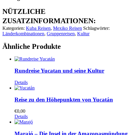
NÜTZLICHE
ZUSATZINFORMATIONEN:
Kategorien:
Kuba Reisen
,
Mexiko Reisen
Schlagwörter:
Länderkombinationen
,
Gruppenreisen
,
Kultur
Ähnliche Produkte
Rundreise Yucatan und seine Kultur
Details
Reise zu den Höhepunkten von Yucatán
€
0,00
Details
Marajó – Die Insel in der Amazonasmündung