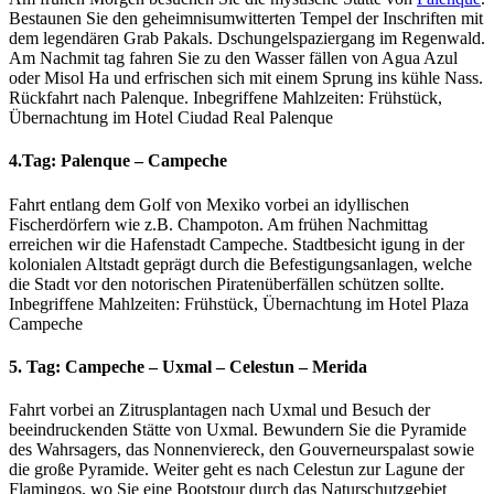
Bestaunen Sie den geheimnisumwitterten Tempel der Inschriften mit
dem legendären Grab Pakals. Dschungelspaziergang im Regenwald.
Am Nachmit tag fahren Sie zu den Wasser fällen von Agua Azul
oder Misol Ha und erfrischen sich mit einem Sprung ins kühle Nass.
Rückfahrt nach Palenque. Inbegriffene Mahlzeiten: Frühstück,
Übernachtung im Hotel Ciudad Real Palenque
4.Tag: Palenque – Campeche
Fahrt entlang dem Golf von Mexiko vorbei an idyllischen
Fischerdörfern wie z.B. Champoton. Am frühen Nachmittag
erreichen wir die Hafenstadt Campeche. Stadtbesicht igung in der
kolonialen Altstadt geprägt durch die Befestigungsanlagen, welche
die Stadt vor den notorischen Piratenüberfällen schützen sollte.
Inbegriffene Mahlzeiten: Frühstück, Übernachtung im Hotel Plaza
Campeche
5. Tag: Campeche – Uxmal – Celestun – Merida
Fahrt vorbei an Zitrusplantagen nach Uxmal und Besuch der
beeindruckenden Stätte von Uxmal. Bewundern Sie die Pyramide
des Wahrsagers, das Nonnenviereck, den Gouverneurspalast sowie
die große Pyramide. Weiter geht es nach Celestun zur Lagune der
Flamingos, wo Sie eine Bootstour durch das Naturschutzgebiet