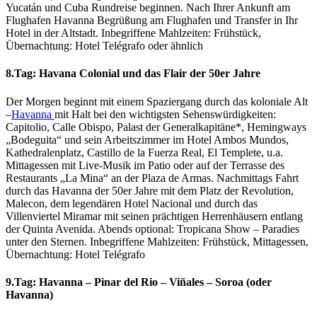
Yucatán und Cuba Rundreise beginnen. Nach Ihrer Ankunft am
Flughafen Havanna Begrüßung am Flughafen und Transfer in Ihr
Hotel in der Altstadt. Inbegriffene Mahlzeiten: Frühstück,
Übernachtung: Hotel Telégrafo oder ähnlich
8.Tag: Havana Colonial und das Flair der 50er Jahre
Der Morgen beginnt mit einem Spaziergang durch das koloniale Alt
–
Havanna
mit Halt bei den wichtigsten Sehenswürdigkeiten:
Capitolio, Calle Obispo, Palast der Generalkapitäne*, Hemingways
„Bodeguita“ und sein Arbeitszimmer im Hotel Ambos Mundos,
Kathedralenplatz, Castillo de la Fuerza Real, El Templete, u.a.
Mittagessen mit Live-Musik im Patio oder auf der Terrasse des
Restaurants „La Mina“ an der Plaza de Armas. Nachmittags Fahrt
durch das Havanna der 50er Jahre mit dem Platz der Revolution,
Malecon, dem legendären Hotel Nacional und durch das
Villenviertel Miramar mit seinen prächtigen Herrenhäusern entlang
der Quinta Avenida. Abends optional: Tropicana Show – Paradies
unter den Sternen. Inbegriffene Mahlzeiten: Frühstück, Mittagessen,
Übernachtung: Hotel Telégrafo
9.Tag: Havanna – Pinar del Rio – Viñales – Soroa (oder
Havanna)