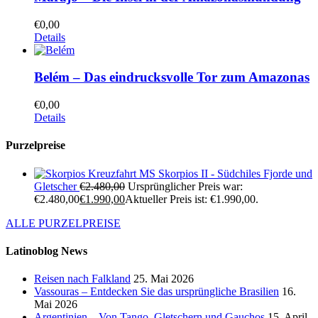
€
0,00
Details
Belém – Das eindrucksvolle Tor zum Amazonas
€
0,00
Details
Purzelpreise
Kreuzfahrt MS Skorpios II - Südchiles Fjorde und
Gletscher
€
2.480,00
Ursprünglicher Preis war:
€2.480,00
€
1.990,00
Aktueller Preis ist: €1.990,00.
ALLE PURZELPREISE
Latinoblog News
Reisen nach Falkland
25. Mai 2026
Vassouras – Entdecken Sie das ursprüngliche Brasilien
16.
Mai 2026
Argentinien – Von Tango, Gletschern und Gauchos
15. April