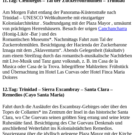
11.Tag: Cienfuegos – Tal der Zuckerrohrmühlen – Trinidad
Am Morgen Fahrt entlang der Panorama-Küstenstraße nach
Trinidad – UNESCO Weltkulturerbe mit einzigartiger
Kolonialarchitektur . Stadtrundgang mit der Plaza Mayor , umsäumt
von prächtigen Herrenhäusern. Besuch der urigen
Canchancharra
(Honig-Likör -Bar ) und des
Romantischen Museums*. Nachmittags Fahrt zum Tal der
Zuckerrohrmühlen. Besichtigung der Hacienda der Zuckerbarone
Iznaga mit dem „Sklaventurm“. Abends Gelegenheit (fakultativ)
zum einem Streifzug durch das romantisch-musikalische Nachtleben
mit Live-Musik und Tanz ganz volksnah, z. B. im Casa de la
Musica oder Casa de la Trova. Inbegriffene Mahlzeiten: Frühstück
und Übernachtung im Hotel Las Cuevas oder Hotel Finca Maria
Dolores
12.Tag: Trinidad – Sierra Excambray – Santa Clara –
Remedios (Cayo Santa Maria)
Fahrt durch die Ausläufer des Escambray-Gebirges oder über den
Topes de Collantes* ins Zentrum der Insel in das historische Santa
Clara, wo Che Guevara seinen größten Sieg errang und seine letzte
Ruhestätte fand. Besichtigung des Che Guevara Denkmals und
anschließend Weiterfahrt ins Kolonialstädtchen Remedios.
Spaziergang über die idyllisch gelegene Plaza Mayor mit der Kirche