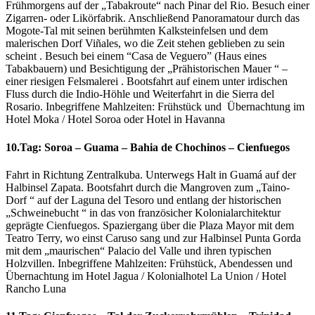
Frühmorgens auf der „Tabakroute“ nach Pinar del Rio. Besuch einer
Zigarren- oder Likörfabrik. Anschließend Panoramatour durch das
Mogote-Tal mit seinen berühmten Kalksteinfelsen und dem
malerischen Dorf Viñales, wo die Zeit stehen geblieben zu sein
scheint . Besuch bei einem “Casa de Veguero” (Haus eines
Tabakbauern) und Besichtigung der „Prähistorischen Mauer “ –
einer riesigen Felsmalerei . Bootsfahrt auf einem unter irdischen
Fluss durch die Indio-Höhle und Weiterfahrt in die Sierra del
Rosario. Inbegriffene Mahlzeiten: Frühstück und Übernachtung im
Hotel Moka / Hotel Soroa oder Hotel in Havanna
10.Tag: Soroa – Guama – Bahia de Chochinos – Cienfuegos
Fahrt in Richtung Zentralkuba. Unterwegs Halt in Guamá auf der
Halbinsel Zapata. Bootsfahrt durch die Mangroven zum „Taino-
Dorf “ auf der Laguna del Tesoro und entlang der historischen
„Schweinebucht “ in das von französicher Kolonialarchitektur
geprägte Cienfuegos. Spaziergang über die Plaza Mayor mit dem
Teatro Terry, wo einst Caruso sang und zur Halbinsel Punta Gorda
mit dem „maurischen“ Palacio del Valle und ihren typischen
Holzvillen. Inbegriffene Mahlzeiten: Frühstück, Abendessen und
Übernachtung im Hotel Jagua / Kolonialhotel La Union / Hotel
Rancho Luna