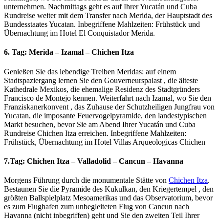
unternehmen. Nachmittags geht es auf Ihrer Yucatán und Cuba
Rundreise weiter mit dem Transfer nach Merida, der Hauptstadt des
Bundesstaates Yucatan. Inbegriffene Mahlzeiten: Frühstück und
Übernachtung im Hotel El Conquistador Merida.
6. Tag: Merida – Izamal – Chichen Itza
Genießen Sie das lebendige Treiben Meridas: auf einem
Stadtspaziergang lernen Sie den Gouverneurspalast , die älteste
Kathedrale Mexikos, die ehemalige Residenz des Stadtgründers
Francisco de Montejo kennen. Weiterfahrt nach Izamal, wo Sie den
Franziskanerkonvent , das Zuhause der Schutzheiligen Jungfrau von
Yucatan, die imposante Feuervogelpyramide, den landestypischen
Markt besuchen, bevor Sie am Abend Ihrer Yucatán und Cuba
Rundreise Chichen Itza erreichen. Inbegriffene Mahlzeiten:
Frühstück, Übernachtung im Hotel Villas Arqueologicas Chichen
7.Tag: Chichen Itza – Valladolid – Cancun – Havanna
Morgens Führung durch die monumentale Stätte von
Chichen Itza
.
Bestaunen Sie die Pyramide des Kukulkan, den Kriegertempel , den
größten Ballspielplatz Mesoamerikas und das Observatorium, bevor
es zum Flughafen zum unbegleiteten Flug von Cancun nach
Havanna (nicht inbegriffen) geht und Sie den zweiten Teil Ihrer