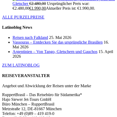
Gletscher
€
2.480,00
Ursprünglicher Preis war:
€2.480,00
€
1.990,00
Aktueller Preis ist: €1.990,00.
ALLE PURZELPREISE
Latinoblog News
Reisen nach Falkland
25. Mai 2026
Vassouras – Entdecken Sie das ursprüngliche Brasilien
16.
Mai 2026
Argentinien – Von Tango, Gletschern und Gauchos
15. April
2026
ZUM LATINOBLOG
REISEVERANSTALTER
Angebot und Abwicklung der Reisen unter der Marke
RuppertBrasil – Das Reisebüro für Südamerika*
Hajo Siewer Jet-Tours GmbH
Büro München – RuppertBrasil
Metzstraße 12, DE-81667 München
Telefon: +49 (0)89 – 419 419-0