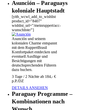
Asunción – Paraguays
koloniale Hauptstadt
[yith_wcwl_add_to_wishlist
product_id="8407"
wishlist_url="/meinruppert/acc-
wunschliste/"]
Asunción und seinem
kolonialen Charme entspannt
mit dem RuppertBrasil
Komfortpaket entdecken und
eventuell Ausflüge und
Besichtigungen mit
deutschsprechenden Führern
dazu buchen.
3 Tage / 2 Nächte ab 184,- €
p.P./DZ
DETAILS ANSEHEN
Paraguay Programme –
Kombinationen nach
Wunsch