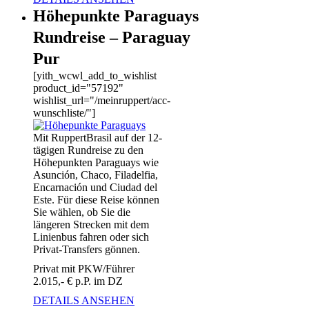
Höhepunkte Paraguays
Rundreise – Paraguay
Pur
[yith_wcwl_add_to_wishlist
product_id="57192"
wishlist_url="/meinruppert/acc-
wunschliste/"]
Mit RuppertBrasil auf der 12-
tägigen Rundreise zu den
Höhepunkten Paraguays wie
Asunción, Chaco, Filadelfia,
Encarnación und Ciudad del
Este. Für diese Reise können
Sie wählen, ob Sie die
längeren Strecken mit dem
Linienbus fahren oder sich
Privat-Transfers gönnen.
Privat mit PKW/Führer
2.015,- € p.P. im DZ
DETAILS ANSEHEN