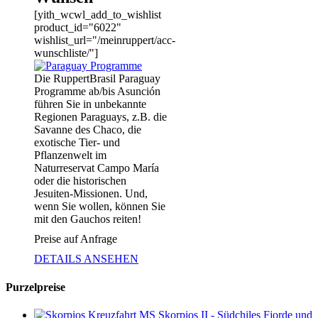
[yith_wcwl_add_to_wishlist
product_id="6022"
wishlist_url="/meinruppert/acc-
wunschliste/"]
Die RuppertBrasil Paraguay
Programme ab/bis Asunción
führen Sie in unbekannte
Regionen Paraguays, z.B. die
Savanne des Chaco, die
exotische Tier- und
Pflanzenwelt im
Naturreservat Campo María
oder die historischen
Jesuiten-Missionen. Und,
wenn Sie wollen, können Sie
mit den Gauchos reiten!
Preise auf Anfrage
DETAILS ANSEHEN
Purzelpreise
Kreuzfahrt MS Skorpios II - Südchiles Fjorde und