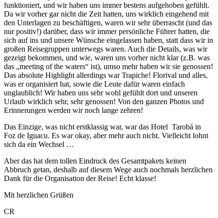
funktioniert, und wir haben uns immer bestens aufgehoben gefühlt.
Da wir vorher gar nicht die Zeit hatten, uns wirklich eingehend mit
den Unterlagen zu beschäftigen, waren wir sehr überrascht (und das
nur positiv!) darüber, dass wir immer persönliche Führer hatten, die
sich auf ins und unsere Wünsche eingelassen haben, statt dass wir in
großen Reisegruppen unterwegs waren. Auch die Details, was wir
gezeigt bekommen, und wie, waren uns vorher nicht klar (z.B. was
das „meeting of the waters“ ist), umso mehr haben wir sie genossen!
Das absolute Highlight allerdings war Trapiche! Florival und alles,
was er organisiert hat, sowie die Leute dafür waren einfach
unglaublich! Wir haben uns sehr wohl gefühlt dort und unseren
Urlaub wirklich sehr, sehr genossen! Von den ganzen Photos und
Erinnerungen werden wir noch lange zehren!
Das Einzige, was nicht erstklassig war, war das Hotel Tarobá in
Foz de Iguacu. Es war okay, aber mehr auch nicht. Vielleicht lohnt
sich da ein Wechsel …
Aber das hat dem tollen Eindruck des Gesamtpakets keinen
Abbruch getan, deshalb auf diesem Wege auch nochmals herzlichen
Dank für die Organisation der Reise! Echt klasse!
Mit herzlichen Grüßen
CR