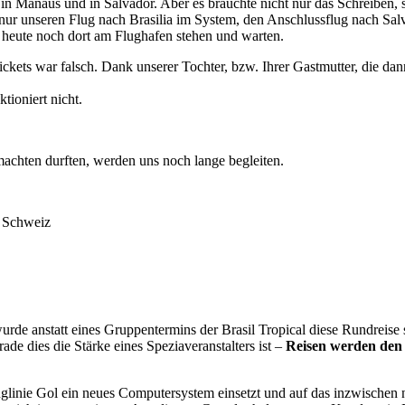
 in Manaus und in Salvador. Aber es brauchte nicht nur das Schreiben, 
 nur unseren Flug nach Brasilia im System, den Anschlussflug nach Salv
heute noch dort am Flughafen stehen und warten.
ts war falsch. Dank unserer Tochter, bzw. Ihrer Gastmutter, die dann m
tioniert nicht.
machten durften, werden uns noch lange begleiten.
n Schweiz
de anstatt eines Gruppentermins der Brasil Tropical diese Rundreise 
e dies die Stärke eines Speziaveranstalters ist –
Reisen werden den
uglinie Gol ein neues Computersystem einsetzt und auf das inzwischen 