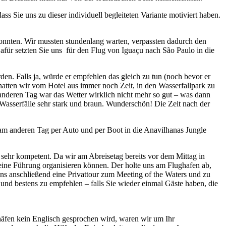
s Sie uns zu dieser individuell begleiteten Variante motiviert haben.
 konnten. Wir mussten stundenlang warten, verpassten dadurch den
afür setzten Sie uns für den Flug von Iguaçu nach São Paulo in die
en. Falls ja, würde er empfehlen das gleich zu tun (noch bevor er
hatten wir vom Hotel aus immer noch Zeit, in den Wasserfallpark zu
anderen Tag war das Wetter wirklich nicht mehr so gut – was dann
e Wasserfälle sehr stark und braun. Wunderschön! Die Zeit nach der
r am anderen Tag per Auto und per Boot in die Anavilhanas Jungle
 sehr kompetent. Da wir am Abreisetag bereits vor dem Mittag in
ine Führung organisieren können. Der holte uns am Flughafen ab,
ns anschließend eine Privattour zum Meeting of the Waters und zu
und bestens zu empfehlen – falls Sie wieder einmal Gäste haben, die
häfen kein Englisch gesprochen wird, waren wir um Ihr