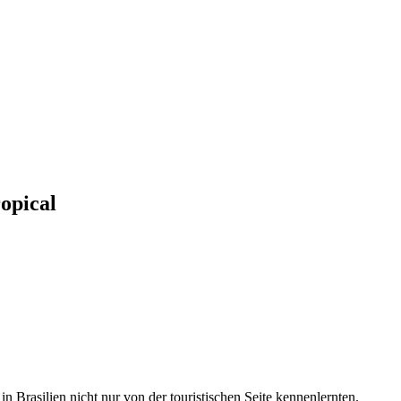
opical
n Brasilien nicht nur von der touristischen Seite kennenlernten.