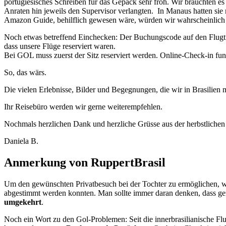
portugiesisches Schreiben für das Gepäck sehr froh. Wir brauchten es
Anraten hin jeweils den Supervisor verlangten. In Manaus hatten sie
Amazon Guide, behilflich gewesen wäre, würden wir wahrscheinlich 
Noch etwas betreffend Einchecken: Der Buchungscode auf den Flugticke
dass unsere Flüge reserviert waren.
Bei GOL muss zuerst der Sitz reserviert werden. Online-Check-in funk
So, das wärs.
Die vielen Erlebnisse, Bilder und Begegnungen, die wir in Brasilien 
Ihr Reisebüro werden wir gerne weiterempfehlen.
Nochmals herzlichen Dank und herzliche Grüsse aus der herbstliche
Daniela B.
Anmerkung von RuppertBrasil
Um den gewünschten Privatbesuch bei der Tochter zu ermöglichen, wur
abgestimmt werden konnten. Man sollte immer daran denken, dass gerad
umgekehrt
.
Noch ein Wort zu den Gol-Problemen: Seit die innerbrasilianische Fl