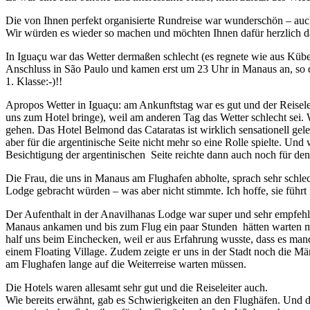
Die von Ihnen perfekt organisierte Rundreise war wunderschön – auch 
Wir würden es wieder so machen und möchten Ihnen dafür herzlich 
In Iguaçu war das Wetter dermaßen schlecht (es regnete wie aus Kübe
Anschluss in São Paulo und kamen erst um 23 Uhr in Manaus an, so da
1. Klasse:-)!!
Apropos Wetter in Iguaçu: am Ankunftstag war es gut und der Reiselei
uns zum Hotel bringe), weil am anderen Tag das Wetter schlecht sei.
gehen. Das Hotel Belmond das Cataratas ist wirklich sensationell g
aber für die argentinische Seite nicht mehr so eine Rolle spielte. Un
Besichtigung der argentinischen Seite reichte dann auch noch für de
Die Frau, die uns in Manaus am Flughafen abholte, sprach sehr schle
Lodge gebracht würden – was aber nicht stimmte. Ich hoffe, sie führ
Der Aufenthalt in der Anavilhanas Lodge war super und sehr empfehle
Manaus ankamen und bis zum Flug ein paar Stunden hätten warten mü
half uns beim Einchecken, weil er aus Erfahrung wusste, dass es man
einem Floating Village. Zudem zeigte er uns in der Stadt noch die Mä
am Flughafen lange auf die Weiterreise warten müssen.
Die Hotels waren allesamt sehr gut und die Reiseleiter auch.
Wie bereits erwähnt, gab es Schwierigkeiten an den Flughäfen. Und d