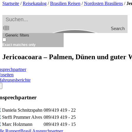
Startseite
/
Reisekatalog
/
Brasilien Reisen
/
Nordosten Brasiliens
/
Je
Search
Generic filters
Exact matches only
Jericoacoara – Palmen, Dünen und guter 
sprechpartner
foseiten
fahrungsberichte
nsprechpartner
Daniela Schnitzspahn
089/419 419 - 22
Steffi Prummer Alves
089/419 419 - 25
Marc Holzmann
089/419 419 - 15
lle RuppertBrasil Ansprechpartner