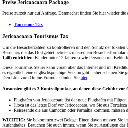
Preise Jericoacoara Package
Preise zurzeit nur auf Anfrage. Demnächst finden Sie hier wieder die ak
Tourismus Tax
Jericoacoara Tourismus Tax
Um die Besucherzahlen zu kontrollieren und den Schutz der lokalen 
Besucher, die das Dorfgebiet betreten, müssen ein Besucherformular
1,40) entrichten
. Kinder unter 12 Jahren sowie Personen mit Behinde
Diese Tourismus Steuer kann vorab über das Internet und mit Kreditkar
es eigentlich eine englischsprachige Version gibt – aber schauen Sie g
Den Link zum Online-Formular finden Sie
hier
.
Ansonsten gibt es 3 Kontrollpunkte, an denen diese Gebühr vor
Flughafen von Jericoacoara (ist der neue Flughafen mit Flügen
Jijoca ist das letzte Dorf vor Jericoacoara, wo Sie aus Forta
Reisesende die aus Camocim oder Parnaíba kommen, müssen di
WICHTIG:
Sie bekommen zwei Belege. Einen davon müssen Sie im Ho
Aufenthaltes! Brauchen Sie auch immer, wenn Sie zu Ausflügen das 