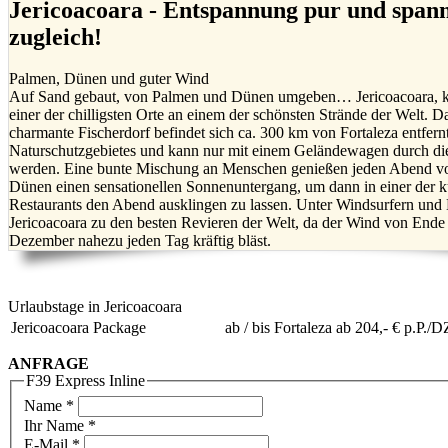
Jericoacoara - Entspannung pur und span
zugleich!
Palmen, Dünen und guter Wind
Auf Sand gebaut, von Palmen und Dünen umgeben… Jericoacoara, ku
einer der chilligsten Orte an einem der schönsten Strände der Welt. D
charmante Fischerdorf befindet sich ca. 300 km von Fortaleza entfernt
Naturschutzgebietes und kann nur mit einem Geländewagen durch di
werden. Eine bunte Mischung an Menschen genießen jeden Abend vo
Dünen einen sensationellen Sonnenuntergang, um dann in einer der k
Restaurants den Abend ausklingen zu lassen. Unter Windsurfern und K
Jericoacoara zu den besten Revieren der Welt, da der Wind von Ende 
Dezember nahezu jeden Tag kräftig bläst.
Urlaubstage in Jericoacoara
Jericoacoara Package
ab / bis Fortaleza ab 204,- € p.P./D
ANFRAGE
F39 Express Inline
Name
*
Ihr Name *
E-Mail
*