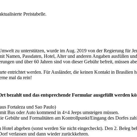
tualisierte Preistabelle.
Umwelt zu unterstützen, wurde im Aug. 2019 von der Regierung für Jer
 mit Namen, Passdaten, Hotel, Alter und anderen Angaben ausfüllen un
rungen und über 60 Jahren sind von dieser Gebühr befreit, müssen abe
te entrichtet werden. Für Ausländer, die keinen Kontakt in Brasilien h
erne mal da rein!
 Ort bezahlt und das entsprechende Formular ausgefüllt werden k
 aus Fortaleza und Sao Paulo)
leza mit Bus oder Auto kommend in 4×4 Jeeps umsteigen müssen.
e Gebühr und Formalitäten am Kontrollpunkt/Eingang des Dorfes zahl
tel abgeben (sonst werden Sie nicht eingecheckt). Den 2. Beleg beha
Dorf verlassen und dann wieder zurückkehren.