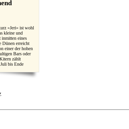
nend
rz »Jeri« ist wohl
as kleine und
 inmitten eines
e Dünen erreicht
n einer der hohen
ultigen Bars oder
itern zählt
Juli bis Ende
Z