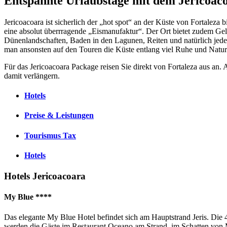
Entspannte Urlaubstage mit dem Jericoac
Jericoacoara ist sicherlich der „hot spot“ an der Küste von Fortaleza
eine absolut überrragende „Eismanufaktur“. Der Ort bietet zudem Gel
Dünenlandschaften, Baden in den Lagunen, Reiten und natürlich jed
man ansonsten auf den Touren die Küste entlang viel Ruhe und Natur 
Für das Jericoacoara Package reisen Sie direkt von Fortaleza aus an. 
damit verlängern.
Hotels
Preise & Leistungen
Tourismus Tax
Hotels
Hotels Jericoacoara
My Blue ****
Das elegante My Blue Hotel befindet sich am Hauptstrand Jeris. Die
werden die Gäste im Restaurant Oceano am Strand, im Schatten von 