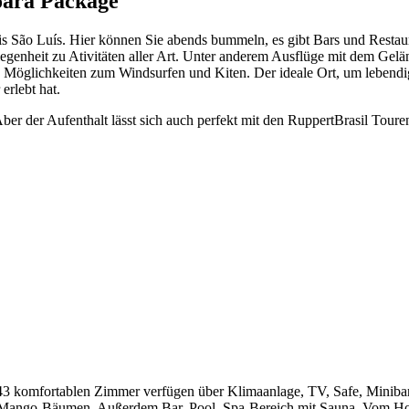
oara Package
 bis São Luís. Hier können Sie abends bummeln, es gibt Bars und Restau
egenheit zu Ativitäten aller Art. Unter anderem Ausflüge mit dem Gel
e Möglichkeiten zum Windsurfen und Kiten. Der ideale Ort, um lebendi
erlebt hat.
Aber der Aufenthalt lässt sich auch perfekt mit den RuppertBrasil Tour
 43 komfortablen Zimmer verfügen über Klimaanlage, TV, Safe, Miniba
Mango-Bäumen. Außerdem Bar, Pool, Spa-Bereich mit Sauna. Vom Hotel