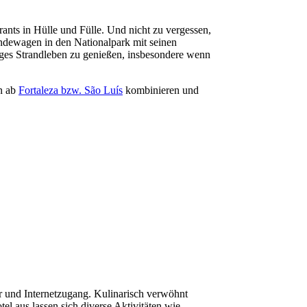
rants in Hülle und Fülle. Und nicht zu vergessen,
ändewagen in den Nationalpark mit seinen
ges Strandleben zu genießen, insbesondere wenn
en ab
Fortaleza bzw. São Luís
kombinieren und
r und Internetzugang. Kulinarisch verwöhnt
 aus lassen sich diverse Aktivitäten wie