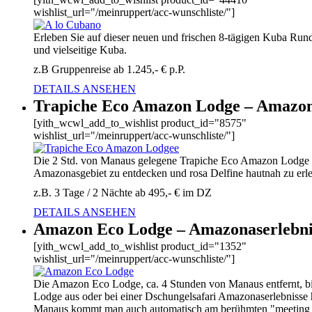
wishlist_url="/meinruppert/acc-wunschliste/"]
Erleben Sie auf dieser neuen und frischen 8-tägigen Kuba Rund
und vielseitige Kuba.
z.B Gruppenreise ab 1.245,- € p.P.
DETAILS ANSEHEN
Trapiche Eco Amazon Lodge – Amazon
[yith_wcwl_add_to_wishlist product_id="8575"
wishlist_url="/meinruppert/acc-wunschliste/"]
Die 2 Std. von Manaus gelegene Trapiche Eco Amazon Lodge is
Amazonasgebiet zu entdecken und rosa Delfine hautnah zu erl
z.B. 3 Tage / 2 Nächte ab 495,- € im DZ
DETAILS ANSEHEN
Amazon Eco Lodge – Amazonaserlebni
[yith_wcwl_add_to_wishlist product_id="1352"
wishlist_url="/meinruppert/acc-wunschliste/"]
Die Amazon Eco Lodge, ca. 4 Stunden von Manaus entfernt, bi
Lodge aus oder bei einer Dschungelsafari Amazonaserlebnisse 
Manaus kommt man auch automatisch am berühmten "meeting of