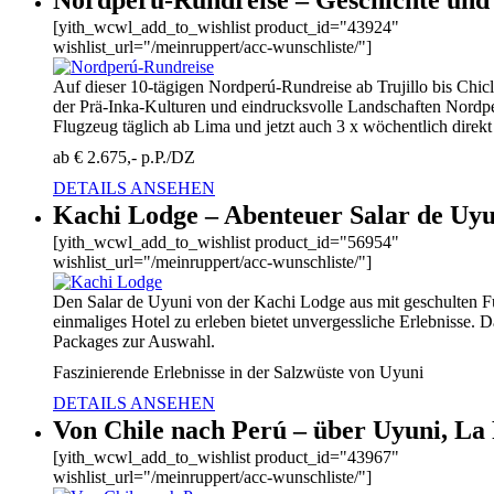
[yith_wcwl_add_to_wishlist product_id="43924"
wishlist_url="/meinruppert/acc-wunschliste/"]
Auf dieser 10-tägigen Nordperú-Rundreise ab Trujillo bis Chic
der Prä-Inka-Kulturen und eindrucksvolle Landschaften Nordper
Flugzeug täglich ab Lima und jetzt auch 3 x wöchentlich direk
ab € 2.675,- p.P./DZ
DETAILS ANSEHEN
Kachi Lodge – Abenteuer Salar de Uyu
[yith_wcwl_add_to_wishlist product_id="56954"
wishlist_url="/meinruppert/acc-wunschliste/"]
Den Salar de Uyuni von der Kachi Lodge aus mit geschulten F
einmaliges Hotel zu erleben bietet unvergessliche Erlebnisse. 
Packages zur Auswahl.
Faszinierende Erlebnisse in der Salzwüste von Uyuni
DETAILS ANSEHEN
Von Chile nach Perú – über Uyuni, La 
[yith_wcwl_add_to_wishlist product_id="43967"
wishlist_url="/meinruppert/acc-wunschliste/"]