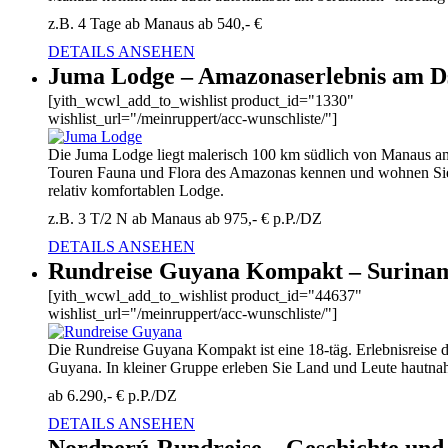
z.B. 4 Tage ab Manaus ab 540,- €
DETAILS ANSEHEN
Juma Lodge – Amazonaserlebnis am D
[yith_wcwl_add_to_wishlist product_id="1330"
wishlist_url="/meinruppert/acc-wunschliste/"]
Die Juma Lodge liegt malerisch 100 km südlich von Manaus am
Touren Fauna und Flora des Amazonas kennen und wohnen Sie
relativ komfortablen Lodge.
z.B. 3 T/2 N ab Manaus ab 975,- € p.P./DZ
DETAILS ANSEHEN
Rundreise Guyana Kompakt – Surinam
[yith_wcwl_add_to_wishlist product_id="44637"
wishlist_url="/meinruppert/acc-wunschliste/"]
Die Rundreise Guyana Kompakt ist eine 18-täg. Erlebnisreise
Guyana. In kleiner Gruppe erleben Sie Land und Leute hautna
ab 6.290,- € p.P./DZ
DETAILS ANSEHEN
Nordperú-Rundreise – Geschichte und