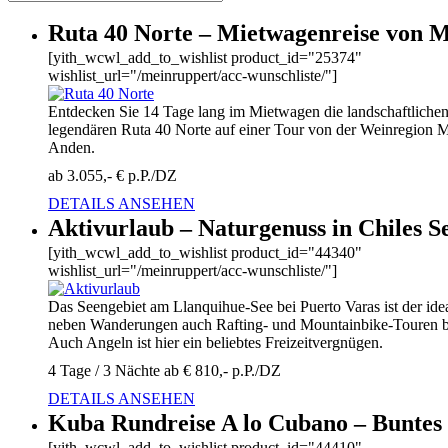
Ruta 40 Norte – Mietwagenreise von 
[yith_wcwl_add_to_wishlist product_id="25374"
wishlist_url="/meinruppert/acc-wunschliste/"]
Entdecken Sie 14 Tage lang im Mietwagen die landschaftlichen
legendären Ruta 40 Norte auf einer Tour von der Weinregion M
Anden.
ab 3.055,- € p.P./DZ
DETAILS ANSEHEN
Aktivurlaub – Naturgenuss in Chiles S
[yith_wcwl_add_to_wishlist product_id="44340"
wishlist_url="/meinruppert/acc-wunschliste/"]
Das Seengebiet am Llanquihue-See bei Puerto Varas ist der idea
neben Wanderungen auch Rafting- und Mountainbike-Touren bi
Auch Angeln ist hier ein beliebtes Freizeitvergnügen.
4 Tage / 3 Nächte ab € 810,- p.P./DZ
DETAILS ANSEHEN
Kuba Rundreise A lo Cubano – Buntes
[yith_wcwl_add_to_wishlist product_id="44410"