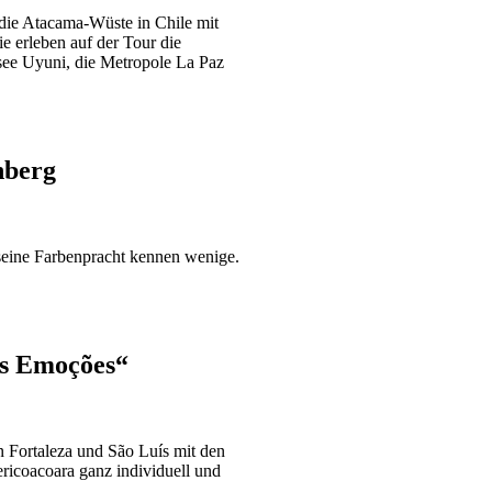
die Atacama-Wüste in Chile mit
e erleben auf der Tour die
see Uyuni, die Metropole La Paz
nberg
eine Farbenpracht kennen wenige.
as Emoções“
 Fortaleza und São Luís mit den
ricoacoara ganz individuell und