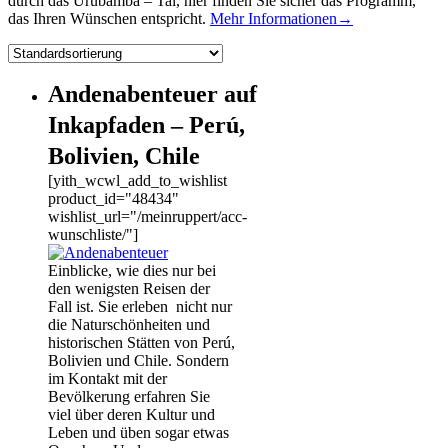
durch das Urubamba – Tal, hier finden Sie sicher das Programm,
das Ihren Wünschen entspricht.
Mehr Informationen→
Andenabenteuer auf
Inkapfaden – Perú,
Bolivien, Chile
[yith_wcwl_add_to_wishlist
product_id="48434"
wishlist_url="/meinruppert/acc-
wunschliste/"]
Einblicke, wie dies nur bei
den wenigsten Reisen der
Fall ist. Sie erleben nicht nur
die Naturschönheiten und
historischen Stätten von Perú,
Bolivien und Chile. Sondern
im Kontakt mit der
Bevölkerung erfahren Sie
viel über deren Kultur und
Leben und üben sogar etwas