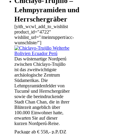
Chiclayo-Trujillo –
Lehmpyramiden und
Herrschergräber
[yith_wcwl_add_to_wishlist
product_id="4722"
wishlist_url="/meinruppert/acc-
wunschliste/"]
Das wüstenartige Nordperú
zwischen Chiclayo-Trujillo
ist das zweitwichtigste
archäologische Zentrum
Südamerikas. Die
Lehmpyramidenfelder von
Tucumé und Herrschergräber
sowie die beeindruckende
Stadt Chan Chan, die in ihrer
Blütezeit angeblich über
100.000 Einwohner hatte,
erwarten Sie auf dieser
kurzen Nordperú-Reise.
Package ab € 558,- p.P./DZ