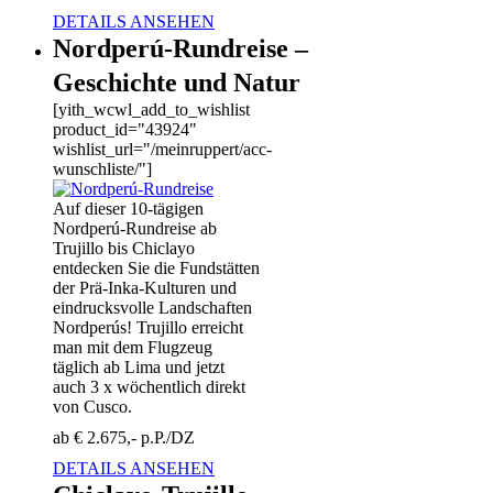
DETAILS ANSEHEN
Nordperú-Rundreise –
Geschichte und Natur
[yith_wcwl_add_to_wishlist
product_id="43924"
wishlist_url="/meinruppert/acc-
wunschliste/"]
Auf dieser 10-tägigen
Nordperú-Rundreise ab
Trujillo bis Chiclayo
entdecken Sie die Fundstätten
der Prä-Inka-Kulturen und
eindrucksvolle Landschaften
Nordperús! Trujillo erreicht
man mit dem Flugzeug
täglich ab Lima und jetzt
auch 3 x wöchentlich direkt
von Cusco.
ab € 2.675,- p.P./DZ
DETAILS ANSEHEN