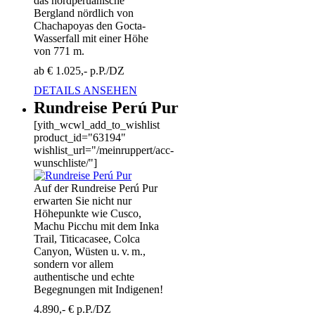
das nordperuanische
Bergland nördlich von
Chachapoyas den Gocta-
Wasserfall mit einer Höhe
von 771 m.
ab € 1.025,- p.P./DZ
DETAILS ANSEHEN
Rundreise Perú Pur
[yith_wcwl_add_to_wishlist
product_id="63194"
wishlist_url="/meinruppert/acc-
wunschliste/"]
Auf der Rundreise Perú Pur
erwarten Sie nicht nur
Höhepunkte wie Cusco,
Machu Picchu mit dem Inka
Trail, Titicacasee, Colca
Canyon, Wüsten u. v. m.,
sondern vor allem
authentische und echte
Begegnungen mit Indigenen!
4.890,- € p.P./DZ