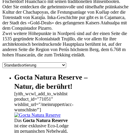
Fischerdorf Huanchaco mit seinen traditionellen Binsenbooten.
Oder Sie entdecken die geheimnisvolle und rätselhafte präinkaische
Kultur der Chachapoyas, die Festungsanlage von Kuélap oder die
Totenstadt von Karajía. Inka-Geschichte pur gibt es in Cajamarca,
der Stadt des »Gold-Deals« des gefangenen Kaisers Atahualpa mit
dem Conquistador Pizarro.
Zwei weitere Höhepunkte in Nordperú sind auf der einen Seite die
1535 gegründete Kolonialstadt Trujillo, die vor allem für ihre
architektonisch beeindruckende Hauptplaza berühmt ist, auf der
anderen Seite die Region von Perús höchstem Berg, dem 6.768 m
hohen Huascarán, die zum Trekking einlädt.
Gocta Natura Reserve –
Natur, die berührt!
[yith_wcwl_add_to_wishlist
product_id="71051"
wishlist_url="/meinruppert/acc-
wunschliste/"]
Das
Gocta Natura Reserve
ist eine exklusive Eco-Lodge
im peruanischen Nebelwald,