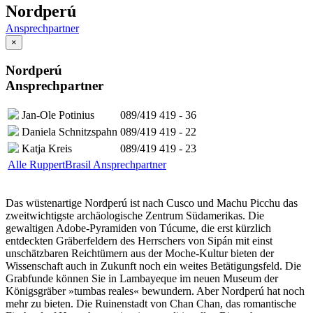
Nordperú
Ansprechpartner
×
Nordperú
Ansprechpartner
Jan-Ole Potinius
089/419 419 - 36
Daniela Schnitzspahn
089/419 419 - 22
Katja Kreis
089/419 419 - 23
Alle RuppertBrasil Ansprechpartner
Das wüstenartige Nordperú ist nach Cusco und Machu Picchu das
zweitwichtigste archäologische Zentrum Südamerikas. Die
gewaltigen Adobe-Pyramiden von Túcume, die erst kürzlich
entdeckten Gräberfeldern des Herrschers von Sipán mit einst
unschätzbaren Reichtümern aus der Moche-Kultur bieten der
Wissenschaft auch in Zukunft noch ein weites Betätigungsfeld. Die
Grabfunde können Sie in Lambayeque im neuen Museum der
Königsgräber »tumbas reales« bewundern. Aber Nordperú hat noch
mehr zu bieten. Die Ruinenstadt von Chan Chan, das romantische