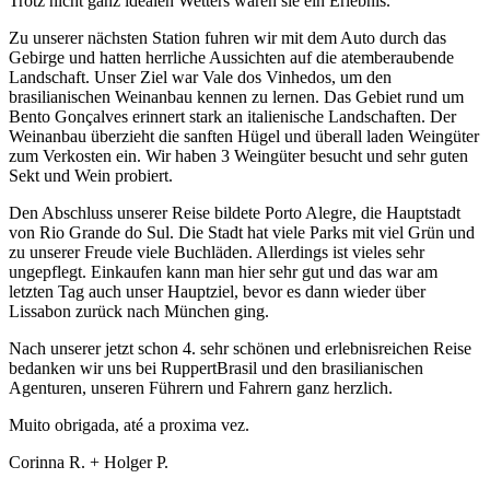
Trotz nicht ganz idealen Wetters waren sie ein Erlebnis.
Zu unserer nächsten Station fuhren wir mit dem Auto durch das
Gebirge und hatten herrliche Aussichten auf die atemberaubende
Landschaft. Unser Ziel war Vale dos Vinhedos, um den
brasilianischen Weinanbau kennen zu lernen. Das Gebiet rund um
Bento Gonçalves erinnert stark an italienische Landschaften. Der
Weinanbau überzieht die sanften Hügel und überall laden Weingüter
zum Verkosten ein. Wir haben 3 Weingüter besucht und sehr guten
Sekt und Wein probiert.
Den Abschluss unserer Reise bildete Porto Alegre, die Hauptstadt
von Rio Grande do Sul. Die Stadt hat viele Parks mit viel Grün und
zu unserer Freude viele Buchläden. Allerdings ist vieles sehr
ungepflegt. Einkaufen kann man hier sehr gut und das war am
letzten Tag auch unser Hauptziel, bevor es dann wieder über
Lissabon zurück nach München ging.
Nach unserer jetzt schon 4. sehr schönen und erlebnisreichen Reise
bedanken wir uns bei RuppertBrasil und den brasilianischen
Agenturen, unseren Führern und Fahrern ganz herzlich.
Muito obrigada, até a proxima vez.
Corinna R. + Holger P.