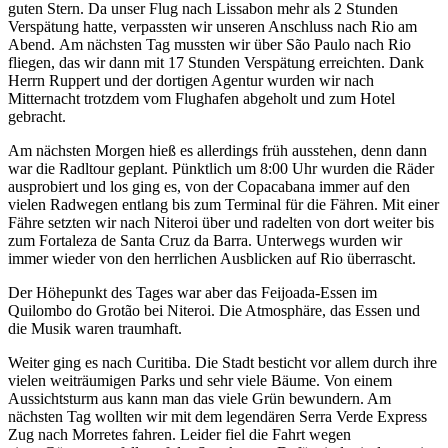
guten Stern. Da unser Flug nach Lissabon mehr als 2 Stunden
Verspätung hatte, verpassten wir unseren Anschluss nach Rio am
Abend. Am nächsten Tag mussten wir über São Paulo nach Rio
fliegen, das wir dann mit 17 Stunden Verspätung erreichten. Dank
Herrn Ruppert und der dortigen Agentur wurden wir nach
Mitternacht trotzdem vom Flughafen abgeholt und zum Hotel
gebracht.
Am nächsten Morgen hieß es allerdings früh ausstehen, denn dann
war die Radltour geplant. Pünktlich um 8:00 Uhr wurden die Räder
ausprobiert und los ging es, von der Copacabana immer auf den
vielen Radwegen entlang bis zum Terminal für die Fähren. Mit einer
Fähre setzten wir nach Niteroi über und radelten von dort weiter bis
zum Fortaleza de Santa Cruz da Barra. Unterwegs wurden wir
immer wieder von den herrlichen Ausblicken auf Rio überrascht.
Der Höhepunkt des Tages war aber das Feijoada-Essen im
Quilombo do Grotão bei Niteroi. Die Atmosphäre, das Essen und
die Musik waren traumhaft.
Weiter ging es nach Curitiba. Die Stadt besticht vor allem durch ihre
vielen weiträumigen Parks und sehr viele Bäume. Von einem
Aussichtsturm aus kann man das viele Grün bewundern. Am
nächsten Tag wollten wir mit dem legendären Serra Verde Express
Zug nach Morretes fahren. Leider fiel die Fahrt wegen