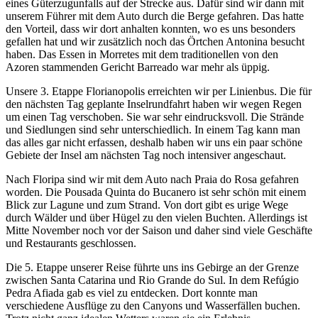
eines Güterzugunfalls auf der Strecke aus. Dafür sind wir dann mit
unserem Führer mit dem Auto durch die Berge gefahren. Das hatte
den Vorteil, dass wir dort anhalten konnten, wo es uns besonders
gefallen hat und wir zusätzlich noch das Örtchen Antonina besucht
haben. Das Essen in Morretes mit dem traditionellen von den
Azoren stammenden Gericht Barreado war mehr als üppig.
Unsere 3. Etappe Florianopolis erreichten wir per Linienbus. Die für
den nächsten Tag geplante Inselrundfahrt haben wir wegen Regen
um einen Tag verschoben. Sie war sehr eindrucksvoll. Die Strände
und Siedlungen sind sehr unterschiedlich. In einem Tag kann man
das alles gar nicht erfassen, deshalb haben wir uns ein paar schöne
Gebiete der Insel am nächsten Tag noch intensiver angeschaut.
Nach Floripa sind wir mit dem Auto nach Praia do Rosa gefahren
worden. Die Pousada Quinta do Bucanero ist sehr schön mit einem
Blick zur Lagune und zum Strand. Von dort gibt es urige Wege
durch Wälder und über Hügel zu den vielen Buchten. Allerdings ist
Mitte November noch vor der Saison und daher sind viele Geschäfte
und Restaurants geschlossen.
Die 5. Etappe unserer Reise führte uns ins Gebirge an der Grenze
zwischen Santa Catarina und Rio Grande do Sul. In dem Refúgio
Pedra Afiada gab es viel zu entdecken. Dort konnte man
verschiedene Ausflüge zu den Canyons und Wasserfällen buchen.