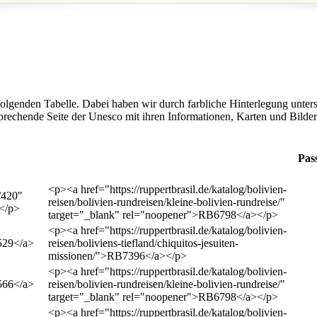
folgenden Tabelle. Dabei haben wir durch farbliche Hinterlegung unte
echende Seite der Unesco mit ihren Informationen, Karten und Bildern. 
Pas
<p><a href="https://ruppertbrasil.de/katalog/bolivien-
/420"
reisen/bolivien-rundreisen/kleine-bolivien-rundreise/"
</p>
target="_blank" rel="noopener">RB6798</a></p>
<p><a href="https://ruppertbrasil.de/katalog/bolivien-
>529</a>
reisen/boliviens-tiefland/chiquitos-jesuiten-
missionen/">RB7396</a></p>
<p><a href="https://ruppertbrasil.de/katalog/bolivien-
>566</a>
reisen/bolivien-rundreisen/kleine-bolivien-rundreise/"
target="_blank" rel="noopener">RB6798</a></p>
<p><a href="https://ruppertbrasil.de/katalog/bolivien-