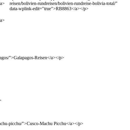
/a>
reisen/bolivien-rundreisen/bolivien-rundreise-bolivia-total/"
data-wplink-edit="true">RB8863</a></p>
/a>
lapagos/">Galapagos-Reisen</a></p>
>
o-machu-picchu/">Cusco-Machu Picchu</a></p>