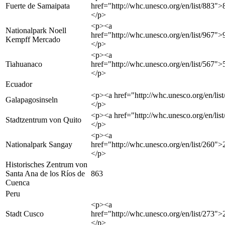
Fuerte de Samaipata
href="http://whc.unesco.org/en/list/883"
</p>
<p><a
Nationalpark Noell
href="http://whc.unesco.org/en/list/967"
Kempff Mercado
</p>
<p><a
Tiahuanaco
href="http://whc.unesco.org/en/list/567"
</p>
Ecuador
<p><a href="http://whc.unesco.org/en/lis
Galapagosinseln
</p>
<p><a href="http://whc.unesco.org/en/lis
Stadtzentrum von Quito
</p>
<p><a
Nationalpark Sangay
href="http://whc.unesco.org/en/list/260"
</p>
Historisches Zentrum von
Santa Ana de los Ríos de
863
Cuenca
Peru
<p><a
Stadt Cusco
href="http://whc.unesco.org/en/list/273"
</p>