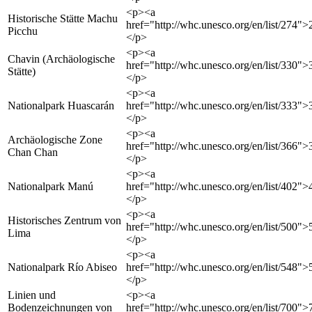
<p><a
Historische Stätte Machu
href="http://whc.unesco.org/en/list/274"
Picchu
</p>
<p><a
Chavin (Archäologische
href="http://whc.unesco.org/en/list/330"
Stätte)
</p>
<p><a
Nationalpark Huascarán
href="http://whc.unesco.org/en/list/333"
</p>
<p><a
Archäologische Zone
href="http://whc.unesco.org/en/list/366"
Chan Chan
</p>
<p><a
Nationalpark Manú
href="http://whc.unesco.org/en/list/402"
</p>
<p><a
Historisches Zentrum von
href="http://whc.unesco.org/en/list/500"
Lima
</p>
<p><a
Nationalpark Río Abiseo
href="http://whc.unesco.org/en/list/548"
</p>
Linien und
<p><a
Bodenzeichnungen von
href="http://whc.unesco.org/en/list/700"