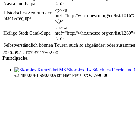
Nasca und Palpa
</p>
<p><a
Historisches Zentrum der
href="http://whc.unesco.org/en/list/1016
Stadt Arequipa
</p>
<p><a
Heilige Stadt Caral-Supe
href="http://whc.unesco.org/en/list/1269
</p>
Selbstverständlich können Touren auch so abgeändert oder zusammeng
2020-09-12T07:37:17+02:00
Purzelpreise
Kreuzfahrt MS Skorpios II - Südchiles Fjorde und 
€2.480,00
€
1.990,00
Aktueller Preis ist: €1.990,00.