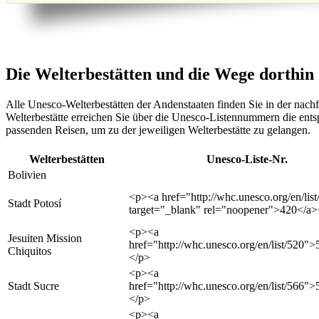
Die Welterbestätten und die Wege dorthin
Alle Unesco-Welterbestätten der Andenstaaten finden Sie in der nach
Welterbestätte erreichen Sie über die Unesco-Listennummern die entspr
passenden Reisen, um zu der jeweiligen Welterbestätte zu gelangen.
Welterbestätten
Unesco-Liste-Nr.
Bolivien
<p><a href="http://whc.unesco.org/en/list
Stadt Potosí
target="_blank" rel="noopener">420</a>
<p><a
Jesuiten Mission
href="http://whc.unesco.org/en/list/520"
Chiquitos
</p>
<p><a
Stadt Sucre
href="http://whc.unesco.org/en/list/566"
</p>
<p><a