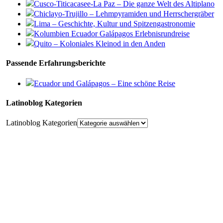
Cusco-Titicacasee-La Paz – Die ganze Welt des Altiplano
Chiclayo-Trujillo – Lehmpyramiden und Herrschergräber
Lima – Geschichte, Kultur und Spitzengastronomie
Kolumbien Ecuador Galápagos Erlebnisrundreise
Quito – Koloniales Kleinod in den Anden
Passende Erfahrungsberichte
Ecuador und Galápagos – Eine schöne Reise
Latinoblog Kategorien
Latinoblog Kategorien