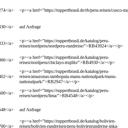
>274</a>
<p><a href="https://ruppertbrasil.de/rb/peru-reisen/cusc
>330</a>
auf Anfrage
<p><a href="https://ruppertbrasil.de/katalog/peru-
>333</a>
reisen/nordperu/nordperu-rundreise/">RB43924</a></p>
<p><a href="https://ruppertbrasil.de/katalog/peru-
>366</a>
reisen/nordperu/chiclayo-trujillo/">RB4930</a></p>
<p><a href="https://ruppertbrasil.de/katalog/peru-
>402</a>
reisen/amazonas-tambopata-manu-nationalpark/manu-
nationalpark/">RB2947</a></p>
<p><a href="https://ruppertbrasil.de/katalog/peru-
>500</a>
reisen/suedperu/lima/">RB4548</a></p>
>548</a>
auf Anfrage
<p><a href="https://ruppertbrasil.de/katalog/bolivien-
>700</a>
reisen/bolivien-rundreisen/peru-bolivienrundreise-inka-