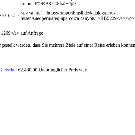
kolonial/">RB8720</a></p>
<p><a href="https://ruppertbrasil.de/katalog/peru-
">1016</a>
reisen/suedperu/arequipa-colca-canyon/">RB5229</a></p>
">1269</a>
auf Anfrage
estellt werden, dass Sie mehrere Ziele auf einer Reise erleben können
Gletscher
€
2.480,00
Ursprünglicher Preis war: