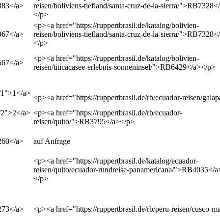
>883</a>
reisen/boliviens-tiefland/santa-cruz-de-la-sierra/">RB7328<
</p>
<p><a href="https://ruppertbrasil.de/katalog/bolivien-
>967</a>
reisen/boliviens-tiefland/santa-cruz-de-la-sierra/">RB7328<
</p>
<p><a href="https://ruppertbrasil.de/katalog/bolivien-
>567</a>
reisen/titicacasee-erlebnis-sonneninsel/">RB6429</a></p>
t/1">1</a>
<p><a href="https://ruppertbrasil.de/rb/ecuador-reisen/ga
t/2">2</a>
<p><a href="https://ruppertbrasil.de/rb/ecuador-
reisen/quito/">RB3795</a></p>
>260</a>
auf Anfrage
<p><a href="https://ruppertbrasil.de/katalog/ecuador-
reisen/quito/ecuador-rundreise-panamericana/">RB4035</a
</p>
>273</a>
<p><a href="https://ruppertbrasil.de/rb/peru-reisen/cusc