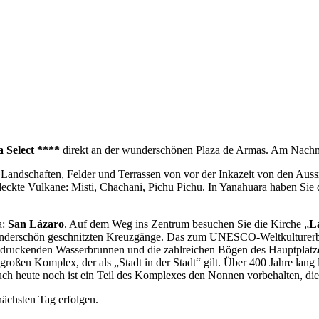
 Select ****
direkt an der wunderschönen Plaza de Armas. Am Nachmi
Landschaften, Felder und Terrassen von vor der Inkazeit von den Aus
ckte Vulkane: Misti, Chachani, Pichu Pichu. In Yanahuara haben Sie d
a:
San Lázaro
. Auf dem Weg ins Zentrum besuchen Sie die Kirche „
L
underschön geschnitzten Kreuzgänge. Das zum UNESCO-Weltkulturerb
indruckenden Wasserbrunnen und die zahlreichen Bögen des Hauptplatze
großen Komplex, der als „Stadt in der Stadt“ gilt. Über 400 Jahre lang l
ch heute noch ist ein Teil des Komplexes den Nonnen vorbehalten, die
nächsten Tag erfolgen.