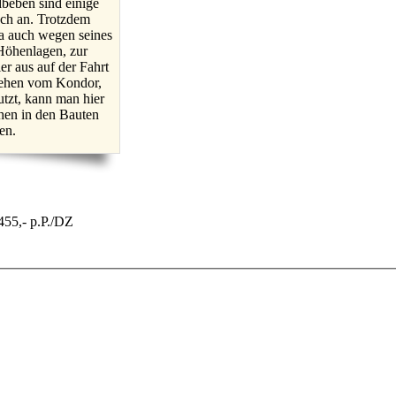
dbeben sind einige
och an. Trotzdem
pa auch wegen seines
Höhenlagen, zur
er aus auf der Fahrt
sehen vom Kondor,
tzt, kann man hier
hen in den Bauten
en.
455,- p.P./DZ