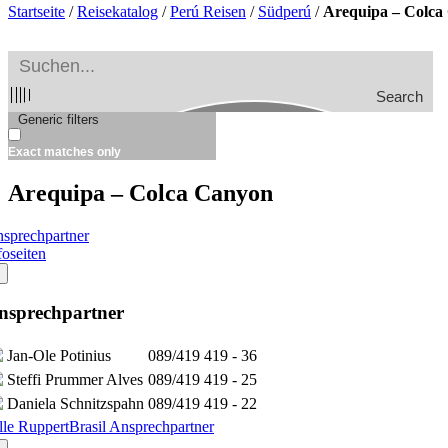
Startseite
/
Reisekatalog
/
Perú Reisen
/
Südperú
/
Arequipa – Colca
Search
Generic filters
Exact matches only
Arequipa – Colca Canyon
sprechpartner
foseiten
nsprechpartner
Jan-Ole Potinius
089/419 419 - 36
Steffi Prummer Alves
089/419 419 - 25
Daniela Schnitzspahn
089/419 419 - 22
lle RuppertBrasil Ansprechpartner