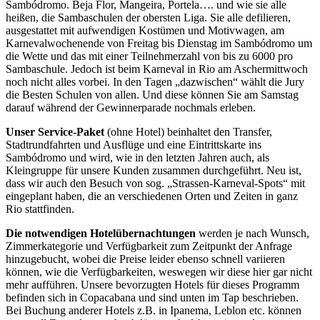
Sambódromo. Beja Flor, Mangeira, Portela…. und wie sie alle
heißen, die Sambaschulen der obersten Liga. Sie alle defilieren,
ausgestattet mit aufwendigen Kostümen und Motivwagen, am
Karnevalwochenende von Freitag bis Dienstag im Sambódromo um
die Wette und das mit einer Teilnehmerzahl von bis zu 6000 pro
Sambaschule. Jedoch ist beim Karneval in Rio am Aschermittwoch
noch nicht alles vorbei. In den Tagen „dazwischen“ wählt die Jury
die Besten Schulen von allen. Und diese können Sie am Samstag
darauf während der Gewinnerparade nochmals erleben.
Unser Service-Paket
(ohne Hotel) beinhaltet den Transfer,
Stadtrundfahrten und Ausflüge und eine Eintrittskarte ins
Sambódromo und wird, wie in den letzten Jahren auch, als
Kleingruppe für unsere Kunden zusammen durchgeführt. Neu ist,
dass wir auch den Besuch von sog. „Strassen-Karneval-Spots“ mit
eingeplant haben, die an verschiedenen Orten und Zeiten in ganz
Rio stattfinden.
Die notwendigen Hotelübernachtungen
werden je nach Wunsch,
Zimmerkategorie und Verfügbarkeit zum Zeitpunkt der Anfrage
hinzugebucht, wobei die Preise leider ebenso schnell variieren
können, wie die Verfügbarkeiten, weswegen wir diese hier gar nicht
mehr aufführen. Unsere bevorzugten Hotels für dieses Programm
befinden sich in Copacabana und sind unten im Tap beschrieben.
Bei Buchung anderer Hotels z.B. in Ipanema, Leblon etc. können