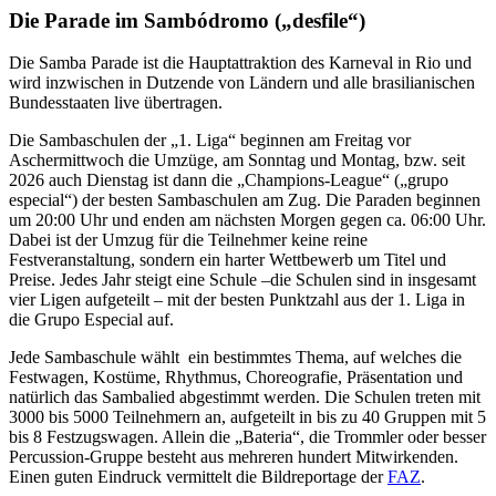
Die Parade im Sambódromo („desfile“)
Die Samba Parade ist die Hauptattraktion des Karneval in Rio und
wird inzwischen in Dutzende von Ländern und alle brasilianischen
Bundesstaaten live übertragen.
Die Sambaschulen der „1. Liga“ beginnen am Freitag vor
Aschermittwoch die Umzüge, am Sonntag und Montag, bzw. seit
2026 auch Dienstag ist dann die „Champions-League“ („grupo
especial“) der besten Sambaschulen am Zug. Die Paraden beginnen
um 20:00 Uhr und enden am nächsten Morgen gegen ca. 06:00 Uhr.
Dabei ist der Umzug für die Teilnehmer keine reine
Festveranstaltung, sondern ein harter Wettbewerb um Titel und
Preise. Jedes Jahr steigt eine Schule –die Schulen sind in insgesamt
vier Ligen aufgeteilt – mit der besten Punktzahl aus der 1. Liga in
die Grupo Especial auf.
Jede Sambaschule wählt ein bestimmtes Thema, auf welches die
Festwagen, Kostüme, Rhythmus, Choreografie, Präsentation und
natürlich das Sambalied abgestimmt werden. Die Schulen treten mit
3000 bis 5000 Teilnehmern an, aufgeteilt in bis zu 40 Gruppen mit 5
bis 8 Festzugswagen. Allein die „Bateria“, die Trommler oder besser
Percussion-Gruppe besteht aus mehreren hundert Mitwirkenden.
Einen guten Eindruck vermittelt die Bildreportage der
FAZ
.