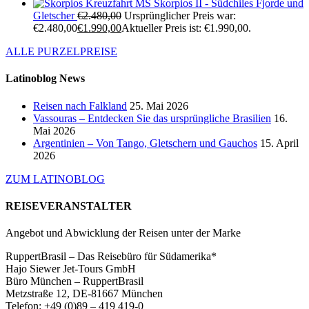
Kreuzfahrt MS Skorpios II - Südchiles Fjorde und
Gletscher
€
2.480,00
Ursprünglicher Preis war:
€2.480,00
€
1.990,00
Aktueller Preis ist: €1.990,00.
ALLE PURZELPREISE
Latinoblog News
Reisen nach Falkland
25. Mai 2026
Vassouras – Entdecken Sie das ursprüngliche Brasilien
16.
Mai 2026
Argentinien – Von Tango, Gletschern und Gauchos
15. April
2026
ZUM LATINOBLOG
REISEVERANSTALTER
Angebot und Abwicklung der Reisen unter der Marke
RuppertBrasil – Das Reisebüro für Südamerika*
Hajo Siewer Jet-Tours GmbH
Büro München – RuppertBrasil
Metzstraße 12, DE-81667 München
Telefon: +49 (0)89 – 419 419-0