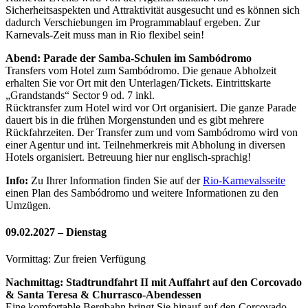
Sicherheitsaspekten und Attraktivität ausgesucht und es können sich
dadurch Verschiebungen im Programmablauf ergeben. Zur
Karnevals-Zeit muss man in Rio flexibel sein!
Abend: Parade der Samba-Schulen im Sambódromo
Transfers vom Hotel zum Sambódromo. Die genaue Abholzeit
erhalten Sie vor Ort mit den Unterlagen/Tickets. Eintrittskarte
„Grandstands“ Sector 9 od. 7 inkl.
Rücktransfer zum Hotel wird vor Ort organisiert. Die ganze Parade
dauert bis in die frühen Morgenstunden und es gibt mehrere
Rückfahrzeiten. Der Transfer zum und vom Sambódromo wird von
einer Agentur und int. Teilnehmerkreis mit Abholung in diversen
Hotels organisiert. Betreuung hier nur englisch-sprachig!
Info:
Zu Ihrer Information finden Sie auf der
Rio-Karnevalsseite
einen Plan des Sambódromo und weitere Informationen zu den
Umzügen.
09.02.2027 – Dienstag
Vormittag: Zur freien Verfügung
Nachmittag: Stadtrundfahrt II mit Auffahrt auf den Corcovado
& Santa Teresa & Churrasco-Abendessen
Eine komfortable Bergbahn bringt Sie hinauf auf den Corcovado,