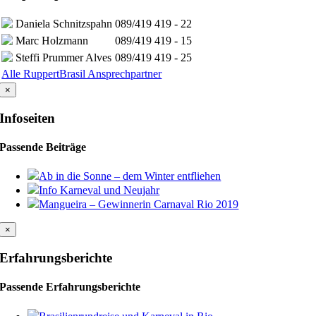
Daniela Schnitzspahn
089/419 419 - 22
Marc Holzmann
089/419 419 - 15
Steffi Prummer Alves
089/419 419 - 25
Alle RuppertBrasil Ansprechpartner
×
Infoseiten
Passende Beiträge
Ab in die Sonne – dem Winter entfliehen
Info Karneval und Neujahr
Mangueira – Gewinnerin Carnaval Rio 2019
×
Erfahrungsberichte
Passende Erfahrungsberichte