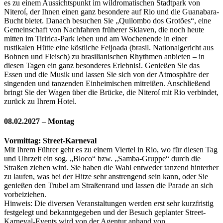
es zu einem Aussichtspunkt im wildromatischen Stadtpark von
Niteroí, der Ihnen einen ganz besondere auf Rio und die Guanabara-
Bucht bietet. Danach besuchen Sie „Quilombo dos Grotões“, eine
Gemeinschaft von Nachfahren früherer Sklaven, die noch heute
mitten im Tiririca-Park leben und am Wochenende in einer
rustikalen Hütte eine köstliche Feijoada (brasil. Nationalgericht aus
Bohnen und Fleisch) zu brasilianischen Rhythmen anbieten – in
diesen Tagen ein ganz besonderes Erlebnis!. Genießen Sie das
Essen und die Musik und lassen Sie sich von der Atmosphäre der
singenden und tanzenden Einheimischen mitreißen. Anschließend
bringt Sie der Wagen über die Brücke, die Niteroí mit Rio verbindet,
zurück zu Ihrem Hotel.
08.02.2027 – Montag
Vormittag: Street-Karneval
Mit Ihrem Führer geht es zu einem Viertel in Rio, wo für diesen Tag
und Uhrzeit ein sog. „Bloco“ bzw. „Samba-Gruppe“ durch die
Straßen ziehen wird. Sie haben die Wahl entweder tanzend hinterher
zu laufen, was bei der Hitze sehr anstrengend sein kann, oder Sie
genießen den Trubel am Straßenrand und lassen die Parade an sich
vorbeiziehen.
Hinweis: Die diversen Veranstaltungen werden erst sehr kurzfristig
festgelegt und bekanntgegeben und der Besuch geplanter Street-
Karneval-Events wird von der Agentur anhand von