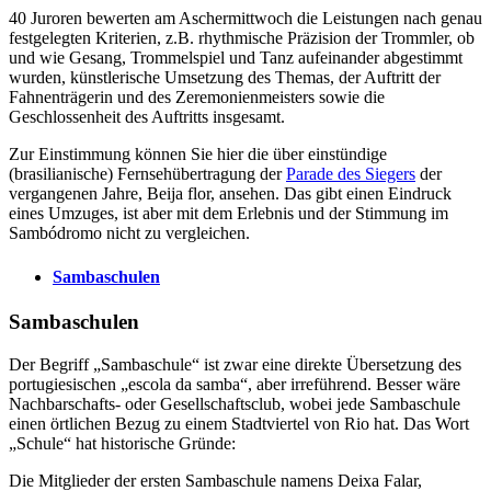
40 Juroren bewerten am Aschermittwoch die Leistungen nach genau
festgelegten Kriterien, z.B. rhythmische Präzision der Trommler, ob
und wie Gesang, Trommelspiel und Tanz aufeinander abgestimmt
wurden, künstlerische Umsetzung des Themas, der Auftritt der
Fahnenträgerin und des Zeremonienmeisters sowie die
Geschlossenheit des Auftritts insgesamt.
Zur Einstimmung können Sie hier die über einstündige
(brasilianische) Fernsehübertragung der
Parade des Siegers
der
vergangenen Jahre, Beija flor, ansehen. Das gibt einen Eindruck
eines Umzuges, ist aber mit dem Erlebnis und der Stimmung im
Sambódromo nicht zu vergleichen.
Sambaschulen
Sambaschulen
Der Begriff „Sambaschule“ ist zwar eine direkte Übersetzung des
portugiesischen „escola da samba“, aber irreführend. Besser wäre
Nachbarschafts- oder Gesellschaftsclub, wobei jede Sambaschule
einen örtlichen Bezug zu einem Stadtviertel von Rio hat. Das Wort
„Schule“ hat historische Gründe:
Die Mitglieder der ersten Sambaschule namens Deixa Falar,