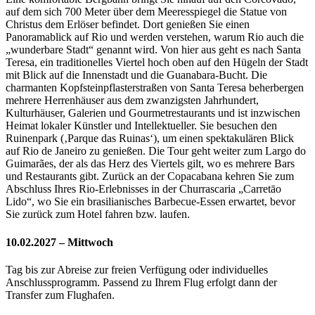
auf dem sich 700 Meter über dem Meeresspiegel die Statue von
Christus dem Erlöser befindet. Dort genießen Sie einen
Panoramablick auf Rio und werden verstehen, warum Rio auch die
„wunderbare Stadt“ genannt wird. Von hier aus geht es nach Santa
Teresa, ein traditionelles Viertel hoch oben auf den Hügeln der Stadt
mit Blick auf die Innenstadt und die Guanabara-Bucht. Die
charmanten Kopfsteinpflasterstraßen von Santa Teresa beherbergen
mehrere Herrenhäuser aus dem zwanzigsten Jahrhundert,
Kulturhäuser, Galerien und Gourmetrestaurants und ist inzwischen
Heimat lokaler Künstler und Intellektueller. Sie besuchen den
Ruinenpark (‚Parque das Ruinas‘), um einen spektakulären Blick
auf Rio de Janeiro zu genießen. Die Tour geht weiter zum Largo do
Guimarães, der als das Herz des Viertels gilt, wo es mehrere Bars
und Restaurants gibt. Zurück an der Copacabana kehren Sie zum
Abschluss Ihres Rio-Erlebnisses in der Churrascaria „Carretāo
Lido“, wo Sie ein brasilianisches Barbecue-Essen erwartet, bevor
Sie zurück zum Hotel fahren bzw. laufen.
10.02.2027 – Mittwoch
Tag bis zur Abreise zur freien Verfügung oder individuelles
Anschlussprogramm. Passend zu Ihrem Flug erfolgt dann der
Transfer zum Flughafen.