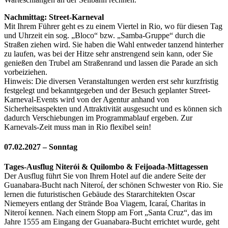
Nachmittag: Street-Karneval
Mit Ihrem Führer geht es zu einem Viertel in Rio, wo für diesen Tag
und Uhrzeit ein sog. „Bloco“ bzw. „Samba-Gruppe“ durch die
Straßen ziehen wird. Sie haben die Wahl entweder tanzend hinterher
zu laufen, was bei der Hitze sehr anstrengend sein kann, oder Sie
genießen den Trubel am Straßenrand und lassen die Parade an sich
vorbeiziehen.
Hinweis: Die diversen Veranstaltungen werden erst sehr kurzfristig
festgelegt und bekanntgegeben und der Besuch geplanter Street-
Karneval-Events wird von der Agentur anhand von
Sicherheitsaspekten und Attraktivität ausgesucht und es können sich
dadurch Verschiebungen im Programmablauf ergeben. Zur
Karnevals-Zeit muss man in Rio flexibel sein!
07.02.2027 – Sonntag
Tages-Ausflug Niterói & Quilombo & Feijoada-Mittagessen
Der Ausflug führt Sie von Ihrem Hotel auf die andere Seite der
Guanabara-Bucht nach Niteroí, der schönen Schwester von Rio. Sie
lernen die futuristischen Gebäude des Stararchitekten Oscar
Niemeyers entlang der Strände Boa Viagem, Icaraí, Charitas in
Niteroí kennen. Nach einem Stopp am Fort „Santa Cruz“, das im
Jahre 1555 am Eingang der Guanabara-Bucht errichtet wurde, geht