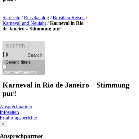
Startseite
/
Reisekatalog
/
Brasilien Reisen
/
Karneval und Neujahr
/
Karneval in Rio
de Janeiro – Stimmung pur!
Search
Generic filters
Exact matches only
Karneval in Rio de Janeiro – Stimmung
pur!
Ansprechpartner
Infoseiten
Erfahrungsberichte
×
Ansprechpartner