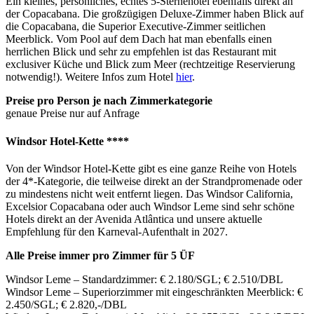
Ein kleines, persönliches, echtes 5-Sternehotel ebenfalls direkt an
der Copacabana. Die großzügigen Deluxe-Zimmer haben Blick auf
die Copacabana, die Superior Executive-Zimmer seitlichen
Meerblick. Vom Pool auf dem Dach hat man ebenfalls einen
herrlichen Blick und sehr zu empfehlen ist das Restaurant mit
exclusiver Küche und Blick zum Meer (rechtzeitige Reservierung
notwendig!). Weitere Infos zum Hotel
hier
.
Preise pro Person je nach Zimmerkategorie
genaue Preise nur auf Anfrage
Windsor Hotel-Kette ****
Von der Windsor Hotel-Kette gibt es eine ganze Reihe von Hotels
der 4*-Kategorie, die teilweise direkt an der Strandpromenade oder
zu mindestens nicht weit entfernt liegen. Das Windsor California,
Excelsior Copacabana oder auch Windsor Leme sind sehr schöne
Hotels direkt an der Avenida Atlântica und unsere aktuelle
Empfehlung für den Karneval-Aufenthalt in 2027.
Alle Preise immer pro Zimmer für 5 ÜF
Windsor Leme – Standardzimmer: € 2.180/SGL; € 2.510/DBL
Windsor Leme – Superiorzimmer mit eingeschränkten Meerblick: €
2.450/SGL; € 2.820,-/DBL