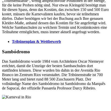
„Touristenklasse“, wenig anspruchsvolle Positionen in der Menge,
für die keine Proben nötig sind. Nur etwas Kleingeld benötigt man
für diesen Spass, denn das Kostüm, das zwischen 150 und 500 Euro
kostet, müssen die Karnevalisten kaufen, bevor sie teilnehmen
dürfen. Daher benötigen wir bei der Buchung auch Ihre genauen
Kleider-Maße, anhand dessen das Kostüm für Sie angefertigt wird.
Welche Sambaschulen zu welchem Termin und Kostümkosten eine
Teilnahme ermöglichen, muss immer aktuell angefragt werden.
Tribünenplan & Wettbewerb
Sambódromo
Das Sambódromo wurde 1984 vom Architekten Oscar Niemeyer
errichtet, damit die Umzüge der besten Sambaschulen dort
stattfinden können. Diese wurden bis dahin in der Avenida Rio
Branco im Zentrum Rios veranstaltet. Die Tribünenstraße ist 700
Meter lang und bietet rund 88 500 Zuschauern Platz. Der
vollständige Name des Sambódromo ist Sambódromo da Marquês
de Sapucaí, der offizielle Passarela Professor Darcy Ribeiro.