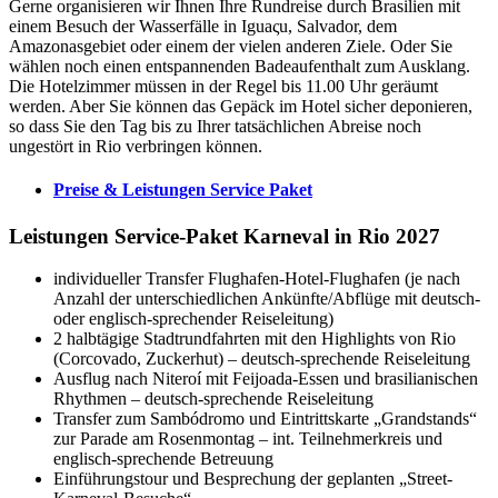
Gerne organisieren wir Ihnen Ihre Rundreise durch Brasilien mit
einem Besuch der Wasserfälle in Iguaςu, Salvador, dem
Amazonasgebiet oder einem der vielen anderen Ziele. Oder Sie
wählen noch einen entspannenden Badeaufenthalt zum Ausklang.
Die Hotelzimmer müssen in der Regel bis 11.00 Uhr geräumt
werden. Aber Sie können das Gepäck im Hotel sicher deponieren,
so dass Sie den Tag bis zu Ihrer tatsächlichen Abreise noch
ungestört in Rio verbringen können.
Preise & Leistungen Service Paket
Leistungen Service-Paket Karneval in Rio 2027
individueller Transfer Flughafen-Hotel-Flughafen (je nach
Anzahl der unterschiedlichen Ankünfte/Abflüge mit deutsch-
oder englisch-sprechender Reiseleitung)
2 halbtägige Stadtrundfahrten mit den Highlights von Rio
(Corcovado, Zuckerhut) – deutsch-sprechende Reiseleitung
Ausflug nach Niteroí mit Feijoada-Essen und brasilianischen
Rhythmen – deutsch-sprechende Reiseleitung
Transfer zum Sambódromo und Eintrittskarte „Grandstands“
zur Parade am Rosenmontag – int. Teilnehmerkreis und
englisch-sprechende Betreuung
Einführungstour und Besprechung der geplanten „Street-