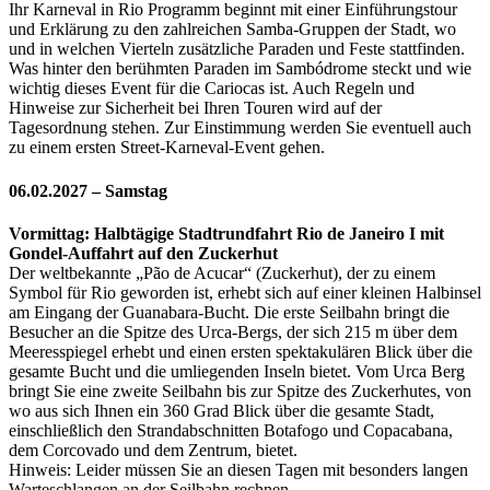
Ihr Karneval in Rio Programm beginnt mit einer Einführungstour
und Erklärung zu den zahlreichen Samba-Gruppen der Stadt, wo
und in welchen Vierteln zusätzliche Paraden und Feste stattfinden.
Was hinter den berühmten Paraden im Sambódrome steckt und wie
wichtig dieses Event für die Cariocas ist. Auch Regeln und
Hinweise zur Sicherheit bei Ihren Touren wird auf der
Tagesordnung stehen. Zur Einstimmung werden Sie eventuell auch
zu einem ersten Street-Karneval-Event gehen.
06.02.2027 – Samstag
Vormittag: Halbtägige Stadtrundfahrt Rio de Janeiro I mit
Gondel-Auffahrt auf den Zuckerhut
Der weltbekannte „Pão de Acucar“ (Zuckerhut), der zu einem
Symbol für Rio geworden ist, erhebt sich auf einer kleinen Halbinsel
am Eingang der Guanabara-Bucht. Die erste Seilbahn bringt die
Besucher an die Spitze des Urca-Bergs, der sich 215 m über dem
Meeresspiegel erhebt und einen ersten spektakulären Blick über die
gesamte Bucht und die umliegenden Inseln bietet. Vom Urca Berg
bringt Sie eine zweite Seilbahn bis zur Spitze des Zuckerhutes, von
wo aus sich Ihnen ein 360 Grad Blick über die gesamte Stadt,
einschließlich den Strandabschnitten Botafogo und Copacabana,
dem Corcovado und dem Zentrum, bietet.
Hinweis: Leider müssen Sie an diesen Tagen mit besonders langen
Warteschlangen an der Seilbahn rechnen.