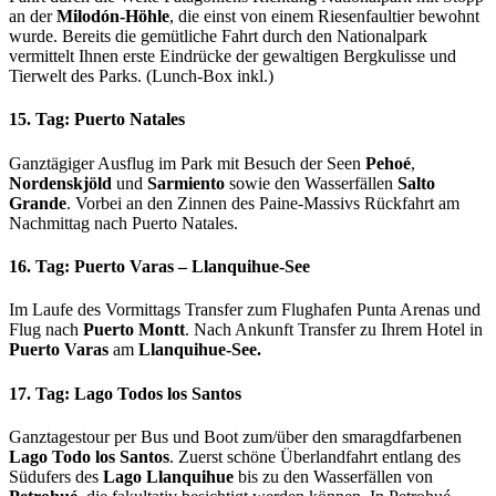
an der
Milodón-Höhle
, die einst von einem Riesenfaultier bewohnt
wurde. Bereits die gemütliche Fahrt durch den Nationalpark
vermittelt Ihnen erste Eindrücke der gewaltigen Bergkulisse und
Tierwelt des Parks. (Lunch-Box inkl.)
15. Tag: Puerto Natales
Ganztägiger Ausflug im Park mit Besuch der Seen
Pehoé
,
Nordenskjöld
und
Sarmiento
sowie den Wasserfällen
Salto
Grande
. Vorbei an den Zinnen des Paine-Massivs Rückfahrt am
Nachmittag nach Puerto Natales.
16. Tag: Puerto Varas – Llanquihue-See
Im Laufe des Vormittags Transfer zum Flughafen Punta Arenas und
Flug nach
Puerto Montt
. Nach Ankunft Transfer zu Ihrem Hotel in
Puerto Varas
am
Llanquihue-See.
17. Tag: Lago Todos los Santos
Ganztagestour per Bus und Boot zum/über den smaragdfarbenen
Lago Todo los Santos
. Zuerst schöne Überlandfahrt entlang des
Südufers des
Lago Llanquihue
bis zu den Wasserfällen von