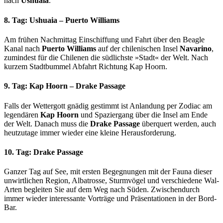
nach
Ushuaia
.
8. Tag: Ushuaia – Puerto Williams
Am frühen Nachmittag Einschiffung und Fahrt über den Beagle
Kanal nach
Puerto Williams
auf der chilenischen Insel
Navarino
,
zumindest für die Chilenen die südlichste »Stadt« der Welt. Nach
kurzem Stadtbummel Abfahrt Richtung Kap Hoorn.
9. Tag: Kap Hoorn – Drake Passage
Falls der Wettergott gnädig gestimmt ist Anlandung per Zodiac am
legendären
Kap Hoorn
und Spaziergang über die Insel am Ende
der Welt. Danach muss die
Drake Passage
überquert werden, auch
heutzutage immer wieder eine kleine Herausforderung.
10. Tag: Drake Passage
Ganzer Tag auf See, mit ersten Begegnungen mit der Fauna dieser
unwirtlichen Region, Albatrosse, Sturmvögel und verschiedene Wal-
Arten begleiten Sie auf dem Weg nach Süden. Zwischendurch
immer wieder interessante Vorträge und Präsentationen in der Bord-
Bar.