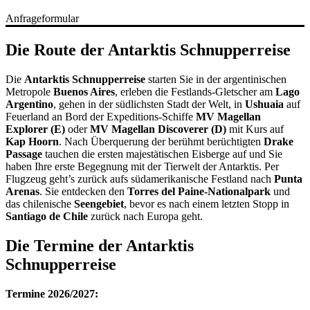
Anfrageformular
Die Route der Antarktis Schnupperreise
Die
Antarktis Schnupperreise
starten Sie in der argentinischen
Metropole
Buenos Aires
, erleben die Festlands-Gletscher am
Lago
Argentino
, gehen in der südlichsten Stadt der Welt, in
Ushuaia
auf
Feuerland an Bord der Expeditions-Schiffe
MV Magellan
Explorer (E)
oder
MV Magellan Discoverer (D)
mit Kurs auf
Kap Hoorn
. Nach Überquerung der berühmt berüchtigten
Drake
Passage
tauchen die ersten majestätischen Eisberge auf und Sie
haben Ihre erste Begegnung mit der Tierwelt der Antarktis. Per
Flugzeug geht’s zurück aufs südamerikanische Festland nach
Punta
Arenas
. Sie entdecken den
Torres del Paine-Nationalpark
und
das chilenische
Seengebiet
, bevor es nach einem letzten Stopp in
Santiago de Chile
zurück nach Europa geht.
Die Termine der Antarktis
Schnupperreise
Termine 2026/2027: