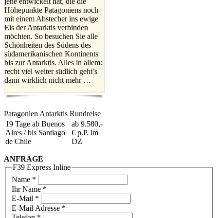
jene entwickelt hat, die die
Höhepunkte Patagoniens noch
mit einem Abstecher ins ewige
Eis der Antarktis verbinden
möchten. So besuchen Sie alle
Schönheiten des Südens des
südamerikanischen Kontinents
bis zur Antarktis. Alles in allem:
recht viel weiter südlich geht’s
dann wirklich nicht mehr …
Patagonien Antarktis Rundreise
19 Tage ab Buenos
ab 9.580,-
Aires / bis Santiago
€ p.P. im
de Chile
DZ
ANFRAGE
F39 Express Inline
Name
*
Ihr Name *
E-Mail
*
E-Mail Adresse *
Telefon
*