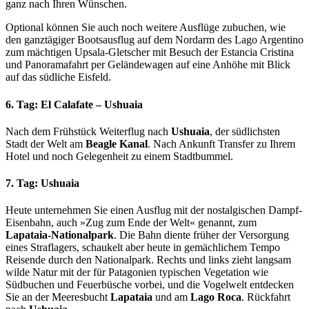
ganz nach Ihren Wünschen.
Optional können Sie auch noch weitere Ausflüge zubuchen, wie
den ganztägiger Bootsausflug auf dem Nordarm des Lago Argentino
zum mächtigen Upsala-Gletscher mit Besuch der Estancia Cristina
und Panoramafahrt per Geländewagen auf eine Anhöhe mit Blick
auf das südliche Eisfeld.
6. Tag: El Calafate – Ushuaia
Nach dem Frühstück Weiterflug nach
Ushuaia
, der südlichsten
Stadt der Welt am
Beagle Kanal
. Nach Ankunft Transfer zu Ihrem
Hotel und noch Gelegenheit zu einem Stadtbummel.
7. Tag: Ushuaia
Heute unternehmen Sie einen Ausflug mit der nostalgischen Dampf-
Eisenbahn, auch »Zug zum Ende der Welt« genannt, zum
Lapataia-Nationalpark
. Die Bahn diente früher der Versorgung
eines Straflagers, schaukelt aber heute in gemächlichem Tempo
Reisende durch den Nationalpark. Rechts und links zieht langsam
wilde Natur mit der für Patagonien typischen Vegetation wie
Südbuchen und Feuerbüsche vorbei, und die Vogelwelt entdecken
Sie an der Meeresbucht
Lapataia
und am
Lago Roca
. Rückfahrt