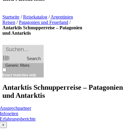
Startseite
/
Reisekatalog
/
Argentinien
Reisen
/
Patagonien und Feuerland
/
Antarktis Schnupperreise – Patagonien
und Antarktis
Search
Generic filters
Exact matches only
Antarktis Schnupperreise – Patagonien
und Antarktis
Ansprechpartner
Infoseiten
Erfahrungsberichte
×