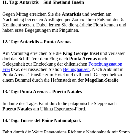
11. Tag: Antarktis – Süd Shetland-Inseln
Gegen Mittag erreichen Sie die
Antarktis
und werden am
Nachmittag bei ersten Ausflügen per Zodiac Ihren Fuß auf den 6.
Kontinent setzen. Dabei lernen Sie die spärliche Flora kennen und
haben erste Begegnungen mit Pinguinen.
12. Tag: Antarktis – Punta Arenas
Am Vormittag erreichen Sie die
King George Insel
und verlassen
dort das Schiff. Vor dem Flug nach
Punta Arenas
noch
Gelegenheit zur Entdeckung der chilenischen
Forschungsstation
Frei
bzw. der russischen Station
Bellinghausen
. Nach Ankunft in
Punta Arenas Transfer zum Hotel und evtl. noch Gelegenheit zu
einem Bummel durch die Hafenstadt an der
Magellan-Straße
.
13. Tag: Punta Arenas – Puerto Natales
Im laufe des Tages Fahrt durch die patagonische Steppe nach
Puerto Natales
am Ultima Esperanza-Fjord.
14. Tag: Torres del Paine Nationalpark
Fahrt durch die Weite Patagoniens Richtung Nationalpark mit Stopp