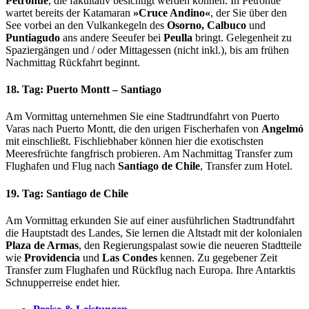
Petrohué
, die fakultativ besichtigt werden können. In Petrohué
wartet bereits der Katamaran
»Cruce Andino«
, der Sie über den
See vorbei an den Vulkankegeln des
Osorno, Calbuco
und
Puntiagudo
ans andere Seeufer bei
Peulla
bringt. Gelegenheit zu
Spaziergängen und / oder Mittagessen (nicht inkl.), bis am frühen
Nachmittag Rückfahrt beginnt.
18. Tag: Puerto Montt – Santiago
Am Vormittag unternehmen Sie eine Stadtrundfahrt von Puerto
Varas nach Puerto Montt, die den urigen Fischerhafen von
Angelmó
mit einschließt. Fischliebhaber können hier die exotischsten
Meeresfrüchte fangfrisch probieren. Am Nachmittag Transfer zum
Flughafen und Flug nach
Santiago de Chile
, Transfer zum Hotel.
19. Tag: Santiago de Chile
Am Vormittag erkunden Sie auf einer ausführlichen Stadtrundfahrt
die Hauptstadt des Landes, Sie lernen die Altstadt mit der kolonialen
Plaza de Armas
, den Regierungspalast sowie die neueren Stadtteile
wie
Providencia
und
Las Condes
kennen. Zu gegebener Zeit
Transfer zum Flughafen und Rückflug nach Europa. Ihre Antarktis
Schnupperreise endet hier.