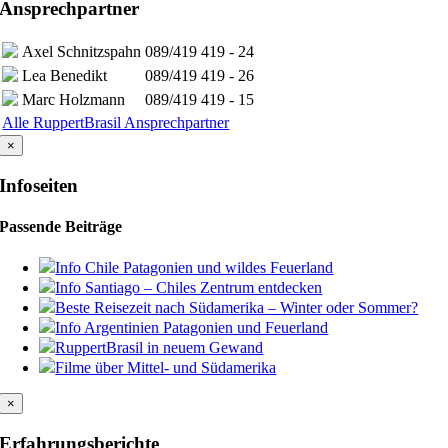
Ansprechpartner
Axel Schnitzspahn
089/419 419 - 24
Lea Benedikt
089/419 419 - 26
Marc Holzmann
089/419 419 - 15
Alle RuppertBrasil Ansprechpartner
×
Infoseiten
Passende Beiträge
Info Chile Patagonien und wildes Feuerland
Info Santiago – Chiles Zentrum entdecken
Beste Reisezeit nach Südamerika – Winter oder Sommer?
Info Argentinien Patagonien und Feuerland
RuppertBrasil in neuem Gewand
Filme über Mittel- und Südamerika
×
Erfahrungsberichte