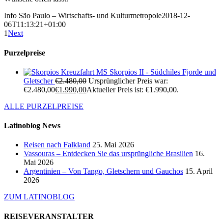
Info São Paulo – Wirtschafts- und Kulturmetropole
2018-12-
06T11:13:21+01:00
1
Next
Purzelpreise
Kreuzfahrt MS Skorpios II - Südchiles Fjorde und
Gletscher
€
2.480,00
Ursprünglicher Preis war:
€2.480,00
€
1.990,00
Aktueller Preis ist: €1.990,00.
ALLE PURZELPREISE
Latinoblog News
Reisen nach Falkland
25. Mai 2026
Vassouras – Entdecken Sie das ursprüngliche Brasilien
16.
Mai 2026
Argentinien – Von Tango, Gletschern und Gauchos
15. April
2026
ZUM LATINOBLOG
REISEVERANSTALTER