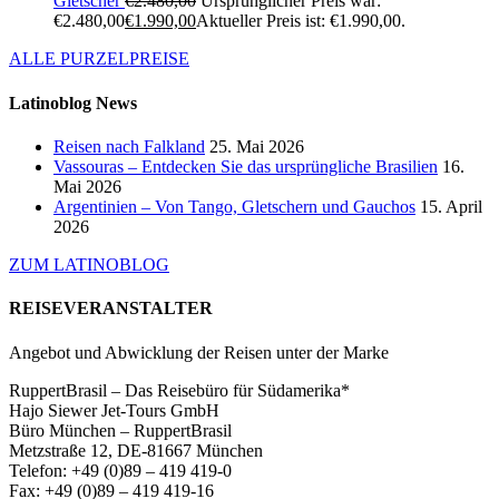
Gletscher
€
2.480,00
Ursprünglicher Preis war:
€2.480,00
€
1.990,00
Aktueller Preis ist: €1.990,00.
ALLE PURZELPREISE
Latinoblog News
Reisen nach Falkland
25. Mai 2026
Vassouras – Entdecken Sie das ursprüngliche Brasilien
16.
Mai 2026
Argentinien – Von Tango, Gletschern und Gauchos
15. April
2026
ZUM LATINOBLOG
REISEVERANSTALTER
Angebot und Abwicklung der Reisen unter der Marke
RuppertBrasil – Das Reisebüro für Südamerika*
Hajo Siewer Jet-Tours GmbH
Büro München – RuppertBrasil
Metzstraße 12, DE-81667 München
Telefon: +49 (0)89 – 419 419-0
Fax: +49 (0)89 – 419 419-16