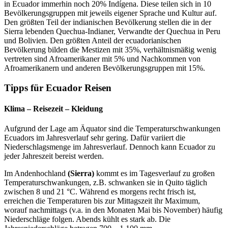
in Ecuador immerhin noch 20% Indígena. Diese teilen sich in 10
Bevölkerungsgruppen mit jeweils eigener Sprache und Kultur auf.
Den größten Teil der indianischen Bevölkerung stellen die in der
Sierra lebenden Quechua-Indianer, Verwandte der Quechua in Peru
und Bolivien. Den größten Anteil der ecuadorianischen
Bevölkerung bilden die Mestizen mit 35%, verhältnismäßig wenig
vertreten sind Afroamerikaner mit 5% und Nachkommen von
Afroamerikanern und anderen Bevölkerungsgruppen mit 15%.
Tipps für Ecuador Reisen
Klima – Reisezeit – Kleidung
Aufgrund der Lage am Äquator sind die Temperaturschwankungen
Ecuadors im Jahresverlauf sehr gering. Dafür variiert die
Niederschlagsmenge im Jahresverlauf. Dennoch kann Ecuador zu
jeder Jahreszeit bereist werden.
Im Andenhochland
(Sierra)
kommt es im Tagesverlauf zu großen
Temperaturschwankungen, z.B. schwanken sie in Quito täglich
zwischen 8 und 21 °C. Während es morgens recht frisch ist,
erreichen die Temperaturen bis zur Mittagszeit ihr Maximum,
worauf nachmittags (v.a. in den Monaten Mai bis November) häufig
Niederschläge folgen. Abends kühlt es stark ab. Die