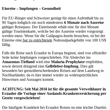
Einreise – Impfungen – Gesundheit
Für EU-Bürger und Schweizer genügt für einen Aufenthalt bis zu
90 Tagen lediglich ein noch mindestens
6 Monate nach Ausreise
gültiger Reisepass. Der Einreisende erhält eine für drei Monate
gültige Touristenkarte, welche bei der Ausreise wieder vorgezeigt
werden muss. Wenn Sie die Galápagos-Inseln besuchen, ist bei der
Einreise eine
bar zu entrichtende
Nationalparkgebühr von 100 US$
fällig.
Falls die Reise nach Ecuador in Europa beginnt, sind von offizieller
Seite keine Impfungen vorgeschrieben. Für Abstecher ins
Amazonas-Tiefland
wird eine
Malaria-Prophylaxe
empfohlen,
sowie derzeit dringend eine
Gelbfieber-Impfung
. Dies gilt
besonders bei grenzüberschreitenden Reisen auf dem Landweg in
Nachbarländer, da es hier immer wieder zu widersprüchlichen
Hinweisen und Aussagen kommt.
ACHTUNG:
Seit Mai 2018 ist für die gesamte Verweildauer in
Ecuador die Vorlage einer
Auslands-Krankenversicherung
per
Gesetz vorgeschrieben!
Die häufigste Krankheit bei Ecuador Reisen ist eine leichte Diarrhö.