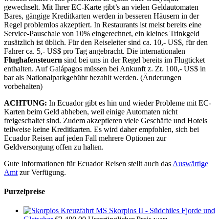
gewechselt. Mit Ihrer EC-Karte gibt’s an vielen Geldautomaten
Bares, gängige Kreditkarten werden in besseren Häusern in der
Regel problemlos akzeptiert. In Restaurants ist meist bereits eine
Service-Pauschale von 10% eingerechnet, ein kleines Trinkgeld
zusätzlich ist üblich. Für den Reiseleiter sind ca. 10,- US$, für den
Fahrer ca. 5,- US$ pro Tag angebracht. Die internationalen
Flughafensteuern
sind bei uns in der Regel bereits im Flugticket
enthalten. Auf Galápagos müssen bei Ankunft z. Zt. 100,- US$ in
bar als Nationalparkgebühr bezahlt werden. (Änderungen
vorbehalten)
ACHTUNG:
In Ecuador gibt es hin und wieder Probleme mit EC-
Karten beim Geld abheben, weil einige Automaten nicht
freigeschaltet sind. Zudem akzeptieren viele Geschäfte und Hotels
teilweise keine Kreditkarten. Es wird daher empfohlen, sich bei
Ecuador Reisen auf jeden Fall mehrere Optionen zur
Geldversorgung offen zu halten.
Gute Informationen für Ecuador Reisen stellt auch das
Auswärtige
Amt
zur Verfügung.
Purzelpreise
Kreuzfahrt MS Skorpios II - Südchiles Fjorde und