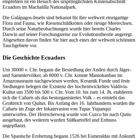
empfehlen ist ein Besuch des ursprünglichsten Küstenabschnitt
Ecuadors im Machalilla Nationalpark.
Die Galápagos-Inseln sind bekannt für ihre weltweit einzigartige
Flora und Fauna, wie Riesenschildkröten oder riesige Meerechsen.
Durch seine Naturbeobachtungen wurde hier bereits Charles
Darwin auf seiner Forschungsreise zur Evolutionstheorie angeregt.
Abgesehen davon finden Sie hier auch eines der weltweit schönsten
Tauchgebiete vor.
Die Geschichte Ecuadors
Um 30000 v. Chr. begann die Besiedlung der Anden durch Jäger-
und Sammlervölker, ab 8000 v. Chr. konnte Maniokanbau im
Amazonasraum nachgewiesen werden. Keramik Funde und feste
Siedlungen belegen die Existenz der hochentwickelten Valdivia-
Kultur um 3500 bis 500 v. Chr. Vom 10. bis zum 14. Jh. etablieren
sich die Cañaris als das bestorganisiertes Volk – es entsteht das
Großreich von Quitus. Bis Anfang des 16. Jahrhunderts wurden die
Cañaris im Zuge der Inkainvasion von Tupac Yupanqui
unterworfen. Der Herrscherweg wurde von Cuzco bis nach Quito
ausgebaut, des weiteren wurden Süßkartoffel und Erdnuss
angepflanzt.
Die Spanische Eroberung begann 1526 bei Esmeraldas mit Ankunft