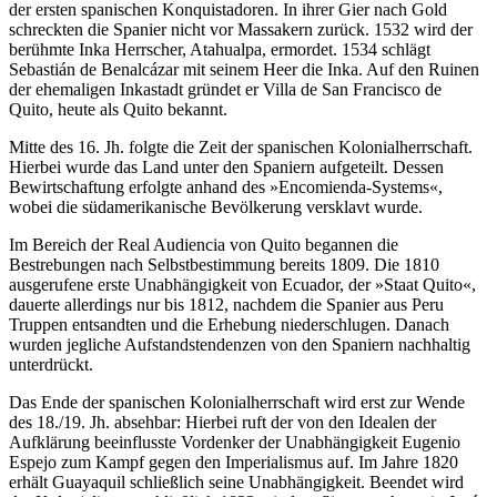
der ersten spanischen Konquistadoren. In ihrer Gier nach Gold
schreckten die Spanier nicht vor Massakern zurück. 1532 wird der
berühmte Inka Herrscher, Atahualpa, ermordet. 1534 schlägt
Sebastián de Benalcázar mit seinem Heer die Inka. Auf den Ruinen
der ehemaligen Inkastadt gründet er Villa de San Francisco de
Quito, heute als Quito bekannt.
Mitte des 16. Jh. folgte die Zeit der spanischen Kolonialherrschaft.
Hierbei wurde das Land unter den Spaniern aufgeteilt. Dessen
Bewirtschaftung erfolgte anhand des »Encomienda-Systems«,
wobei die südamerikanische Bevölkerung versklavt wurde.
Im Bereich der Real Audiencia von Quito begannen die
Bestrebungen nach Selbstbestimmung bereits 1809. Die 1810
ausgerufene erste Unabhängigkeit von Ecuador, der »Staat Quito«,
dauerte allerdings nur bis 1812, nachdem die Spanier aus Peru
Truppen entsandten und die Erhebung niederschlugen. Danach
wurden jegliche Aufstandstendenzen von den Spaniern nachhaltig
unterdrückt.
Das Ende der spanischen Kolonialherrschaft wird erst zur Wende
des 18./19. Jh. absehbar: Hierbei ruft der von den Idealen der
Aufklärung beeinflusste Vordenker der Unabhängigkeit Eugenio
Espejo zum Kampf gegen den Imperialismus auf. Im Jahre 1820
erhält Guayaquil schließlich seine Unabhängigkeit. Beendet wird