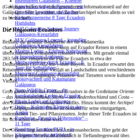
Inselhüpfen Galápagos – Komfort
Kapawi Ecolodge & Reserve – ein
(Galápagos haben wir einen gesonderten Informationsteil auf der
Ort voller Legenden und Zauber
Galápagos-Seite gewidmet, da das Inselarchipel schon allein so viel
Kleingruppenreise 8 Tage Ecuadors
zu bieten hat!)
Highlights
M/C Galapagos Seaman Journey
Die Regionen Ecuadors
Galápagos-Kreuzfahrt
M/V Galápagos Legend – legendäre
Beinahe die gesamte Bandbreite der für Südamerika
Galápagos-Kreuzfahrten
charakteristischen Merkmale kann auf Ecuador Reisen in einem
Mashpi Lodge – Erlebnis Nebelwald
überschaubaren Zeitrahmen erkundet werden. Mit gerade einmal
in besonderem Ambiente
283.561 km² entspricht die Fläche Ecuadors in etwa der
Mietwagenreise durch Ecuador – 8
Deutschlands (357.022 km²) ohne Bayern. In Ecuador erwartet den
Tage für Selbstfahrer
Reisenden eine enorme Vielfalt an Landschaften und verschiedenen
Monserrat Galápagos Kreuzfahrt
klimatischen Bedingungen, Pflanzen- und Tierarten sowie kulturelle
Motoryachten und Katamarane
Vielfalt.
Galápagos
Napo Wildlife Center – die
Grob gliedert sich das Festland Ecuadors in die Großräume
Oriente
komfortabelste Lodge in Ecuador
– das Amazonastiefland
,
Sierra
– das Andenhochland
und
Costa –
Pikaia Lodge auf Galápagos
den Küstenbereich
entlang des Pazifiks. Hinzu kommt der
Archipel
Quito – Koloniales Kleinod in den
der Galápagosinseln
. Dieser ist bekannt für seine einzigartigen,
Anden
endemischen Tier- und Pflanzenarten. Jeder dieser Teile Ecuadors ist
Rundreise „Ecuadors Höhepunkte“ –
für sich schon eine Reise wert.
11 Tage
Rundreise Ecuador PUR! – in
Der Oriente liegt am Rand des Amazonasbeckens. Hier geht der
Kleingruppe oder individuell
höher gelegene Nebelwald allmählich in Tieflandregenwald über.