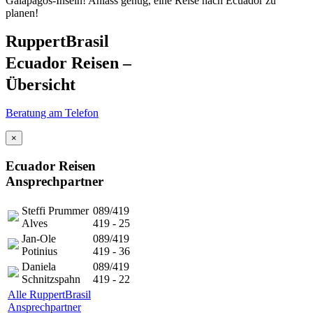
Galápagos-Inseln! Anlass genug, eine Reise nach Ecuador zu
planen!
RuppertBrasil
Ecuador Reisen –
Übersicht
Beratung am Telefon
×
Ecuador Reisen
Ansprechpartner
Steffi Prummer
089/419
Alves
419 - 25
Jan-Ole
089/419
Potinius
419 - 36
Daniela
089/419
Schnitzspahn
419 - 22
Alle RuppertBrasil
Ansprechpartner