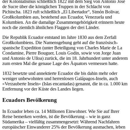
der Kolonialismus schließlich 1822 mit dem Sieg von Antonio José
de Sucre über die königlichen Truppen in der Schlacht von
Pichincha. 1823 ruft schließlich „El Libertador“, Simón Bolivar,
Großkolumbien aus, bestehend aus Ecuador, Venezuela und
Kolumbien. An die damalige Zusammengehörigkeit erinnern heute
noch die ziemlich ähnlichen Flaggen der drei Länder.
Die Republik Ecuador entstand im Jahre 1830 aus dem Zerfall
Großkolumbiens. Die Namensgebung geht auf die französisch-
spanische Expedition (unter Beteiligung von Charles Marie de La
Condamine, Pierre Bouguer, Louis Godin, sowie von Jorge Juan
und Antonio de Ulloa) zurück, die im 18. Jahrhundert unter anderem
zum ersten Mal die genaue Lage des Äquators vermessen hatte.
1832 besetzte und annektierte Ecuador die bis dahin mehr oder
weniger unbewohnten und herrenlosen Galápagos-Inseln, auch
»Verzauberte Inseln« (Islas encantadas) genannt, die in ca. 1.000 km
Entfernung vor der Küste des Landes liegen.
Ecuadors Bevölkerung
In Ecuador leben ca. 14 Millionen Einwohner. Wie Sie auf Ihrer
Reise bemerken werden, ist die Bevölkerung – wie in ganz
Südamerika – vielfältig zusammengesetzt: Während Nachfahren
europäischer Einwanderer 25% der Bevölkerung ausmachen, leben