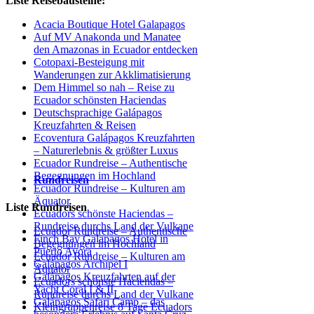
Liste Reisebausteine:
Acacia Boutique Hotel Galapagos
Auf MV Anakonda und Manatee
den Amazonas in Ecuador entdecken
Cotopaxi-Besteigung mit
Wanderungen zur Akklimatisierung
Dem Himmel so nah – Reise zu
Ecuador schönsten Haciendas
Deutschsprachige Galápagos
Kreuzfahrten & Reisen
Ecoventura Galápagos Kreuzfahrten
– Naturerlebnis & größter Luxus
Ecuador Rundreise – Authentische
Begegnungen im Hochland
Rundreisen
Ecuador Rundreise – Kulturen am
Äquator
Liste Rundreisen
Ecuadors schönste Haciendas –
Rundreise durchs Land der Vulkane
Ecuador Rundreise – Authentische
Finch Bay Galapagos Hotel in
Begegnungen im Hochland
Puerto Ayora
Ecuador Rundreise – Kulturen am
Galápagos Archipel I
Äquator
Galápagos Kreuzfahrten auf der
Ecuadors schönste Haciendas –
Yacht Coral I & II
Rundreise durchs Land der Vulkane
Galápagos Safari Camp – das
Kleingruppenreise 8 Tage Ecuadors