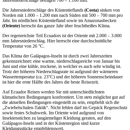
Jahresniederschläge betragen 700 – 1.100 mm.
Die Jahresniederschläge des Küstentieflands
(Costa)
sinken von
Norden mit 1.000 – 1.200 mm nach Süden mit 500 – 700 mm pro
Jahr. Im nördlichen Küstentiefland sowie im Amazonasbecken
(Oriente)
herrscht das ganze Jahr über feuchtheißes Klima.
Der regenreichste Teil Ecuadors ist der Oriente mit 2.000 – 3.000
mm Jahresniederschlag. Hier herrscht eine durchschnittliche
Temperatur von 26 °C.
Das Klima der Galápagos-Inseln ist durch zwei Jahreszeiten
gekennzeichnet: eine warme, niederschlagsreiche von Januar bis
Juni und eine kühle, trockene, in welcher es auch sehr windig ist.
Trotz der höheren Niederschlagsrate ist aufgrund der wärmeren
Wassertemperatur (ca. 23°C) und der höheren Sonnenscheindauer
ist hier die erste Hälfte des Jahres die beste Reisezeit.
Auf Ecuador Reisen werden Sie mit unterschiedlichsten
klimatischen Bedingungen konfrontiert. Um stets möglichst gut auf
die aktuellen Bedingungen eingestellt zu sein, empfiehlt sich die
„Zwiebelschalen-Taktik“. Nicht fehlen darf im Gepäck Regenschutz
sowie festes Schuhwerk. Im Oriente wird aufgrund von
Insektenstichen zu langärmeliger Kleidung geraten, auf den
Galápagos-Inseln und in der Küstenregion sind kurze
Kleidungsstücke empfehlenswert.