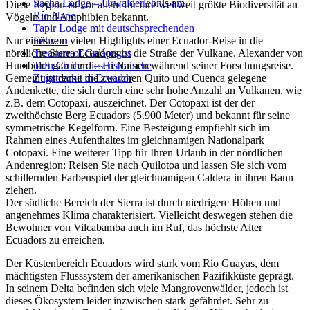
Sacha Lodge – Urwalderlebnis am
Diese Region ist vor allem für ihre weltweit größte Biodiversität an
Río Napo
Vögeln und Amphibien bekannt.
Tapir Lodge mit deutschsprechenden
Nur eines von vielen Highlights einer Ecuador-Reise in die
Führern
nördliche Sierra Ecuadors ist die Straße der Vulkane. Alexander von
Treasure of Galápagos
Humboldt gab ihr diesen Namen während seiner Forschungsreise.
Tren Crucero – Historische
Gemeint ist damit die zwischen Quito und Cuenca gelegene
Zugstrecke in Ecuador
Andenkette, die sich durch eine sehr hohe Anzahl an Vulkanen, wie
z.B. dem Cotopaxi, auszeichnet. Der Cotopaxi ist der der
zweithöchste Berg Ecuadors (5.900 Meter) und bekannt für seine
symmetrische Kegelform. Eine Besteigung empfiehlt sich im
Rahmen eines Aufenthaltes im gleichnamigen Nationalpark
Cotopaxi. Eine weiterer Tipp für Ihren Urlaub in der nördlichen
Andenregion: Reisen Sie nach Quilotoa und lassen Sie sich vom
schillernden Farbenspiel der gleichnamigen Caldera in ihren Bann
ziehen.
Der südliche Bereich der Sierra ist durch niedrigere Höhen und
angenehmes Klima charakterisiert. Vielleicht deswegen stehen die
Bewohner von Vilcabamba auch im Ruf, das höchste Alter
Ecuadors zu erreichen.
Der Küstenbereich Ecuadors wird stark vom Río Guayas, dem
mächtigsten Flusssystem der amerikanischen Pazifikküste geprägt.
In seinem Delta befinden sich viele Mangrovenwälder, jedoch ist
dieses Ökosystem leider inzwischen stark gefährdet. Sehr zu