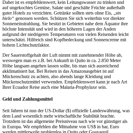
Daher ist es empfehlenswert, kein Leitungswasser zu trinken und
auf ungekochtes Gemüse, Salate und geschälte Früchte außerhalb
guter Hotels zu verzichten. Getränke sollten stets ohne Eis, „
sin
hielo“
genossen werden. Schützen Sie sich weiterhin vor direkter
Sonneneinstrahlung. Sie besitzt in Gebieten nahe dem Äquator ihre
höchste Intensität und wird in den höheren Lagen der Anden
aufgrund der niedrigeren Temperaturen von vielen Reisenden leicht
unterschätzt. Hilfreich sind Kopfbedeckung und Sonnencreme mit
hohem Lichtschutzfaktor.
Der Sauerstoffgehalt der Luft nimmt mit zunehmender Höhe ab,
weswegen man es z.B. bei Ankunft in Quito in ca. 2.850 Meter
Höhe langsam angehen lassen sollte, bis man sich ausreichend
akklimatisiert hat. Bei Reisen in das Amazonasgebiet ist auf
Mückenschutz zu achten, also abends lange Kleidung und
Mückenschutzmittel verwenden. Empfehlenswert kann je nach Art
Ihrer Ecuador Reise auch eine Malaria-Prophylaxe sein.
Geld und Zahlungsmittel
Seit Jahren ist nun der US-Dollar ($) offizielle Landeswährung, was
dem Land wesentlich mehr wirtschaftliche Stabilität brachte.
Trotzdem ist das allgemeine Preisniveau nach wie vor günstiger als
in Europa. Wir empfehlen die Mitnahme von US$ in bar, Euro
werden mittlerweile problemlos in Quito oder Guayaquil